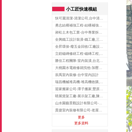
小工匠快速模組
快可麗清潔-清潔公司,台中清潔公司,台中居家清潔
勇志結構補強工程-結構補強工程 ,桃園結構補強工程,龍潭結構補強工程
昶松土木包工業-台中專業拆除工程/挖土機出租
全興鐵工設計裝潢-鐵工廠,三峽鐵工廠,台北鐵工廠
全昇環保-廢五金回收/工廠設備收購/機械設備回收/高價收購廠房設備
立鍠磁磚修繕工程-磁磚工程,磁磚修補,新竹磁磚工程
勝佳工程團隊-室內裝潢,台北房屋裝修,三重室內裝修
大桃園水電維修就找他-加壓馬達,抽水馬達,桃園水電行,中壢水電
辰禹室內裝修-台中室內設計
瑞昌機械堆高機-堆高機收購,新北市堆高機,桃園堆高機
迎家搬家公司-潭子搬家,豐原搬家,大雅搬家,大甲搬家,台中推薦搬家,台中搬家
睛展貨架工廠-展示架工廠,陳列架,台中展示架工廠
山水園藝景觀設計有限公司-景觀工程,景觀設計,新竹園藝工程,新竹景觀設計
貫捷室內裝修有限公司-老屋翻新工程,台中老屋翻新工程,台中舊屋翻新
更多
更多資料