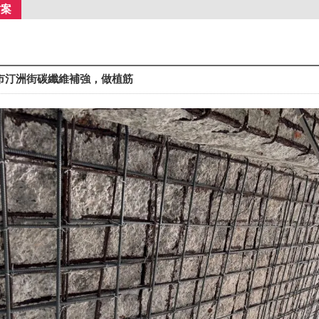
方案
市汀洲街碳纖維補強，做植筋