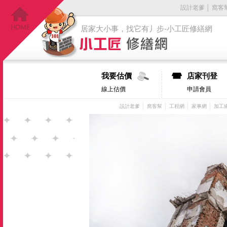
設計老爹
│
窩客
居家大小事，找它有丿步-小工匠修繕網
我要估價
店家刊登
線上估價
申請會員
│
│
│
│
設計老爹
窩客幫
工程網
家事網
加工