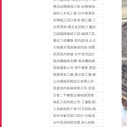
勇志結構補強工程-結構補強工程 ,桃園結構補強工程,龍潭結構補強工程
昶松土木包工業-台中專業拆除工程/挖土機出租
全興鐵工設計裝潢-鐵工廠,三峽鐵工廠,台北鐵工廠
全昇環保-廢五金回收/工廠設備收購/機械設備回收/高價收購廠房設備
立鍠磁磚修繕工程-磁磚工程,磁磚修補,新竹磁磚工程
勝佳工程團隊-室內裝潢,台北房屋裝修,三重室內裝修
大桃園水電維修就找他-加壓馬達,抽水馬達,桃園水電行,中壢水電
辰禹室內裝修-台中室內設計
瑞昌機械堆高機-堆高機收購,新北市堆高機,桃園堆高機
迎家搬家公司-潭子搬家,豐原搬家,大雅搬家,大甲搬家,台中推薦搬家,台中搬家
睛展貨架工廠-展示架工廠,陳列架,台中展示架工廠
山水園藝景觀設計有限公司-景觀工程,景觀設計,新竹園藝工程,新竹景觀設計
貫捷室內裝修有限公司-老屋翻新工程,台中老屋翻新工程,台中舊屋翻新
日發二手餐飲設備收購買賣-二手貨買賣,台中二手貨買賣,台中二手餐飲收購
翊棠工程有限公司-工廠配電/高雄消防機電公司
上吉錸拆除工程-打石拆除,桃園打石拆除,桃園拆除工程
富祈冷氣空調工程行-冷氣清洗,台中冷氣清洗,台中冷氣安裝,北區冷氣清洗
台中裝潢拆除清運,承心拆除清運工程-台中包月垃圾清運,台中工廠垃圾清運,北區裝潢拆除清運