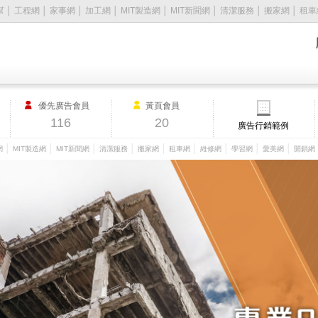
幫
│
工程網
│
家事網
│
加工網
│
MIT製造網
│
MIT新聞網
│
清潔服務
│
搬家網
│
租車
優先廣告會員
黃頁會員
116
20
廣告行銷範例
│
│
│
│
│
│
│
│
│
網
MIT製造網
MIT新聞網
清潔服務
搬家網
租車網
維修網
學習網
愛美網
開鎖網