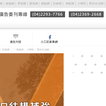
網
│
維修網
│
學習網
│
愛美網
│
開鎖網
│
好家網
│ 
掏客網
│
小華陀
│
野外生活網
│
廣告刊登
小工匠家事網
│
│ 
│
│
│
好家網
掏客網
小華陀
野外生活網