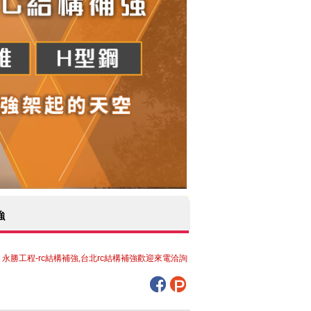
強
rc結構補強,台北rc結構補強歡迎來電洽詢，竭誠為您服務