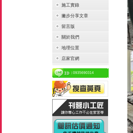
施工實錄
撇步分享文章
留言版
關於我們
地理位置
店家官網
0935690314