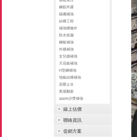
鋼筋外露
碳纖補強
結構工程
補強樑施作
防水抓漏
鋼板補強
外牆補強
女兒牆補強
天花板補強
H型鋼補強
地板結構補強
高壓止水
舊屋翻新
apple沙漿補強
線上估價
聯絡資訊
促銷方案