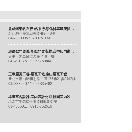
益成鐵架帆布行-帆布行,彰化貨車鐵架帆布,彰化伸縮帆布,彰化遮陽帆,和美帆布行
彰化縣和美鎮彰美路4段440號
04-7550835 / 0983751696
維信鋁門窗玻璃-鋁門窗安裝,台中鋁門窗安裝,大里鋁門窗安裝
台中市大里區仁美路15巷38號
0424919251 / 0958769060
正專屋瓦工程-屋瓦工程,泰山屋瓦工程
新北市泰山區明志路二段136巷21弄3號2樓
0953335402 / 0953335402
祥暐室內設計-室內設計公司,桃園室內設計,桃園室內裝修,平鎮室內設計
桃園市平鎮區平東路666巷31號
03-4506011 / 0913-752519