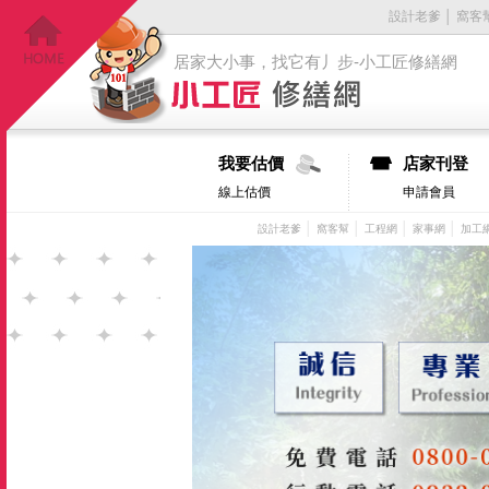
設計老爹
│
窩客
居家大小事，找它有丿步-小工匠修繕網
我要估價
店家刊登
線上估價
申請會員
│
│
│
│
設計老爹
窩客幫
工程網
家事網
加工