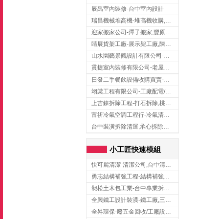
辰禹室內裝修-台中室內設計
瑞昌機械堆高機-堆高機收購,新北市堆高機,桃園堆高機
迎家搬家公司-潭子搬家,豐原搬家,大雅搬家,大甲搬家,台中推薦搬家,台中搬家
睛展貨架工廠-展示架工廠,陳列架,台中展示架工廠
山水園藝景觀設計有限公司-景觀工程,景觀設計,新竹園藝工程,新竹景觀設計
貫捷室內裝修有限公司-老屋翻新工程,台中老屋翻新工程,台中舊屋翻新
日發二手餐飲設備收購買賣-二手貨買賣,台中二手貨買賣,台中二手餐飲收購
翊棠工程有限公司-工廠配電/高雄消防機電公司
上吉錸拆除工程-打石拆除,桃園打石拆除,桃園拆除工程
富祈冷氣空調工程行-冷氣清洗,台中冷氣清洗,台中冷氣安裝,北區冷氣清洗
台中裝潢拆除清運,承心拆除清運工程-台中包月垃圾清運,台中工廠垃圾清運,北區裝潢拆除清運
小工匠快速模組
快可麗清潔-清潔公司,台中清潔公司,台中居家清潔
勇志結構補強工程-結構補強工程 ,桃園結構補強工程,龍潭結構補強工程
昶松土木包工業-台中專業拆除工程/挖土機出租
全興鐵工設計裝潢-鐵工廠,三峽鐵工廠,台北鐵工廠
全昇環保-廢五金回收/工廠設備收購/機械設備回收/高價收購廠房設備