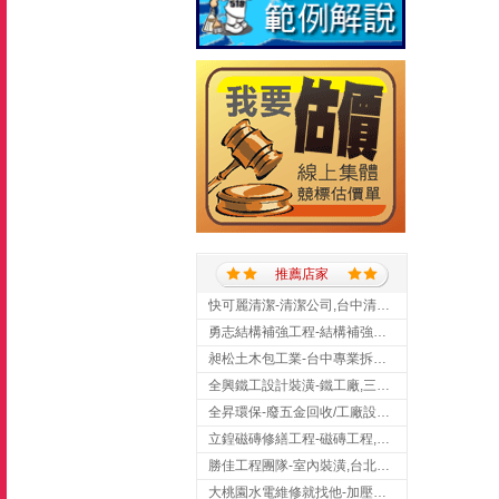
推薦店家
快可麗清潔-清潔公司,台中清潔公司,台中居家清潔
勇志結構補強工程-結構補強工程 ,桃園結構補強工程,龍潭結構補強工程
昶松土木包工業-台中專業拆除工程/挖土機出租
全興鐵工設計裝潢-鐵工廠,三峽鐵工廠,台北鐵工廠
全昇環保-廢五金回收/工廠設備收購/機械設備回收/高價收購廠房設備
立鍠磁磚修繕工程-磁磚工程,磁磚修補,新竹磁磚工程
勝佳工程團隊-室內裝潢,台北房屋裝修,三重室內裝修
大桃園水電維修就找他-加壓馬達,抽水馬達,桃園水電行,中壢水電