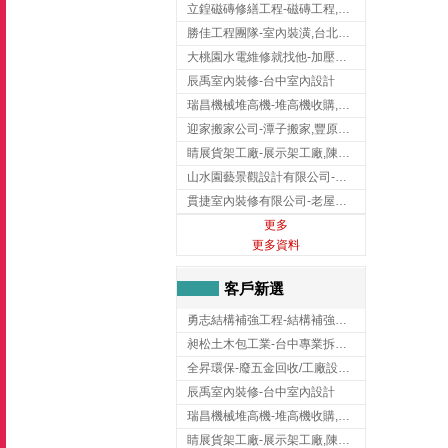
立鍠磁磚修繕工程-磁磚工程,磁磚修補,新竹磁磚工程
勝佳工程團隊-室內裝潢,台北房屋裝修,三重室內裝修
大桃園水電維修就找他-加壓馬達,抽水馬達,桃園水電行,中壢水電
辰禹室內裝修-台中室內設計
瑞昌機械堆高機-堆高機收購,新北市堆高機,桃園堆高機
迎家搬家公司-潭子搬家,豐原搬家,大雅搬家,大甲搬家,台中推薦搬家,台中搬家
睛展貨架工廠-展示架工廠,陳列架,台中展示架工廠
山水園藝景觀設計有限公司-景觀工程,景觀設計,新竹園藝工程,新竹景觀設計
貫捷室內裝修有限公司-老屋翻新工程,台中老屋翻新工程,台中舊屋翻新
更多
更多資料
客戶新選
勇志結構補強工程-結構補強工程 ,桃園結構補強工程,龍潭結構補強工程
昶松土木包工業-台中專業拆除工程/挖土機出租
全昇環保-廢五金回收/工廠設備收購/機械設備回收/高價收購廠房設備
辰禹室內裝修-台中室內設計
瑞昌機械堆高機-堆高機收購,新北市堆高機,桃園堆高機
睛展貨架工廠-展示架工廠,陳列架,台中展示架工廠