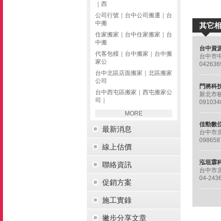
｜西
公司行號｜台中公司搬遷｜台
中搬
其它
住家搬家｜台中住家搬家｜台
中搬
代客包模｜台中搬家｜台中搬
台中市中
家公
台中北區店面搬家｜北區搬家
公司
台中西屯區搬家｜西屯搬家公
新北市板
司｜
091034
MORE
最新消息
台中市北
098658
線上估價
聯絡資訊
台中市北
04-2436
促銷方案
施工實錄
撇步分享文章