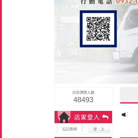
目前瀏覽人數
48493
忘記密碼