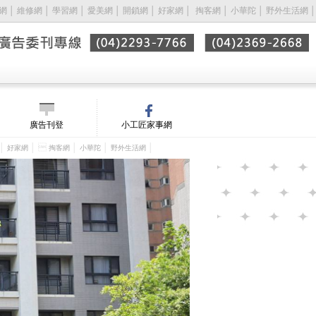
網
│
維修網
│
學習網
│
愛美網
│
開鎖網
│
好家網
│ 
掏客網
│
小華陀
│
野外生活網
│
廣告刊登
小工匠家事網
│
│ 
│
│
│
好家網
掏客網
小華陀
野外生活網