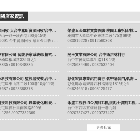
相關店家資訊
台中資源回收-大台中嘉昕資源回收/台中電子廢料/廢五金回收/廢電腦回收/廢家電回收/廢資訊回收
榮盛五金鐵材買賣收購-桃園工廠拆除/桃園設備拆除/桃園廢五金回收/桃園保稅報廢
山一路一段西巷290弄15號
桃園市大園區中正東路二段475巷69號
0426369091 台中資源回收 廢五金回收 / 0931585773
033819228 / 0912560368
門將科技有限公司-智能居家系統/板橋玄關門/防火門/電子門鎖
開玉實業有限公司-台中衛浴材料行
橋區板城路325號之1
台中市神岡區厚生路118-1號
8835 / 0910348835
0425634499 / 0932532404
佳勁數位科技有限公司-監視器安裝,台中監視器安裝,北屯監視器安裝
彰化宏昌專業鋁門窗行-氣密隔音門,氣密隔音窗,節能科技門窗,太陽光電工程
屯區東山路二段100巷10弄11號
彰化縣永靖鄉港西村福德巷181號之6
7687 / 0923388378
048246518 / 0908125477
泓垣霖科技科技有限公司-鋰基硬化劑,硬化地坪,固化地坪
禾盛工程行-RC切割工程,混泥土切割工程,台中RC切割工程
屯區舊社里南興路899號
台中市西區五權路新一巷九號
-1256 / 0977332369
0920737427 / 0920737427
更多店家