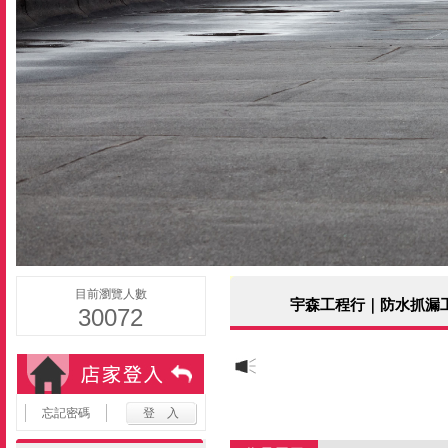
目前瀏覽人數
宇森工程行｜防水抓漏
30072
忘記密碼