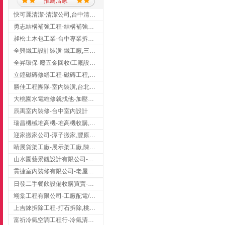
推薦店家
快可麗清潔-清潔公司,台中清潔公司,台中居家清潔
勇志結構補強工程-結構補強工程 ,桃園結構補強工程,龍潭結構補強工程
昶松土木包工業-台中專業拆除工程/挖土機出租
全興鐵工設計裝潢-鐵工廠,三峽鐵工廠,台北鐵工廠
全昇環保-廢五金回收/工廠設備收購/機械設備回收/高價收購廠房設備
立鍠磁磚修繕工程-磁磚工程,磁磚修補,新竹磁磚工程
勝佳工程團隊-室內裝潢,台北房屋裝修,三重室內裝修
大桃園水電維修就找他-加壓馬達,抽水馬達,桃園水電行,中壢水電
辰禹室內裝修-台中室內設計
瑞昌機械堆高機-堆高機收購,新北市堆高機,桃園堆高機
迎家搬家公司-潭子搬家,豐原搬家,大雅搬家,大甲搬家,台中推薦搬家,台中搬家
睛展貨架工廠-展示架工廠,陳列架,台中展示架工廠
山水園藝景觀設計有限公司-景觀工程,景觀設計,新竹園藝工程,新竹景觀設計
貫捷室內裝修有限公司-老屋翻新工程,台中老屋翻新工程,台中舊屋翻新
日發二手餐飲設備收購買賣-二手貨買賣,台中二手貨買賣,台中二手餐飲收購
翊棠工程有限公司-工廠配電/高雄消防機電公司
上吉錸拆除工程-打石拆除,桃園打石拆除,桃園拆除工程
富祈冷氣空調工程行-冷氣清洗,台中冷氣清洗,台中冷氣安裝,北區冷氣清洗