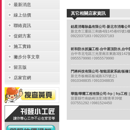
最新消息
其它相關店家資訊
線上估價
聯絡資訊
新北市三重區三和路4段145巷65號1
促銷方案
0922037183 / 0922037183
施工實錄
撇步分享文章
0955579990 / 0955579990
留言版
新北市板橋區板城路325號之1
店家官網
0910348835 / 0910348835
苗栗縣竹南鎮崎頂里3鄰青草39號
037551292 / 0981524450