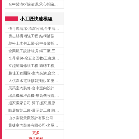
台中裝潢拆除清運,承心拆除清運工程-台中包月垃圾清運,台中工廠垃圾清運,北區裝潢拆除清運
小工匠快速模組
快可麗清潔-清潔公司,台中清潔公司,台中居家清潔
勇志結構補強工程-結構補強工程 ,桃園結構補強工程,龍潭結構補強工程
昶松土木包工業-台中專業拆除工程/挖土機出租
全興鐵工設計裝潢-鐵工廠,三峽鐵工廠,台北鐵工廠
全昇環保-廢五金回收/工廠設備收購/機械設備回收/高價收購廠房設備
立鍠磁磚修繕工程-磁磚工程,磁磚修補,新竹磁磚工程
勝佳工程團隊-室內裝潢,台北房屋裝修,三重室內裝修
大桃園水電維修就找他-加壓馬達,抽水馬達,桃園水電行,中壢水電
辰禹室內裝修-台中室內設計
瑞昌機械堆高機-堆高機收購,新北市堆高機,桃園堆高機
迎家搬家公司-潭子搬家,豐原搬家,大雅搬家,大甲搬家,台中推薦搬家,台中搬家
睛展貨架工廠-展示架工廠,陳列架,台中展示架工廠
山水園藝景觀設計有限公司-景觀工程,景觀設計,新竹園藝工程,新竹景觀設計
貫捷室內裝修有限公司-老屋翻新工程,台中老屋翻新工程,台中舊屋翻新
更多
更多資料