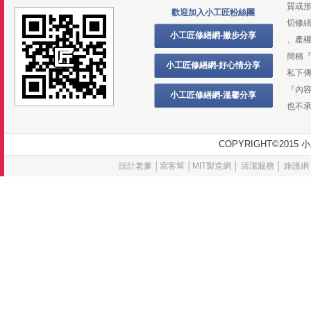
質或
歡迎加入小工匠粉絲團
切修
小工匠修繕網-撇步分享
、產
簡稱
小工匠修繕網-好心情分享
私下
『內
小工匠修繕網-溫馨分享
也不
COPYRIGHT©20
設計老爹
│
窩客幫
│
MIT製造網
│
清潔服務
│
維護網