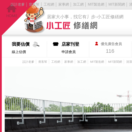
設計老爹
│
窩客幫
│
工程網
│
家事網
│
加工網
│
MIT製造網
│
MIT新聞網
│
居家大小事，找它有丿步-小工匠修繕網
我要估價
店家刊登
優先廣告會員
116
線上估價
申請會員
│
│
│
│
│
│
│
設計老爹
窩客幫
工程網
家事網
加工網
MIT製造網
MIT新聞網
清潔