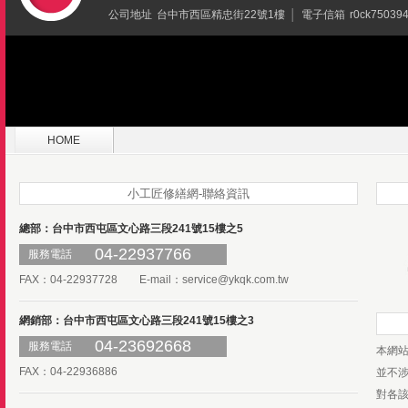
公司地址
台中市西區精忠街22號1樓
│
電子信箱
r0ck75039
HOME
小工匠修繕網-聯絡資訊
總部：台中市西屯區文心路三段241號15樓之5
04-22937766
服務電話
FAX：04-22937728 E-mail：
service@ykqk.com.tw
網銷部：台中市西屯區文心路三段241號15樓之3
04-23692668
服務電話
本網
FAX：04-22936886
並不
對各