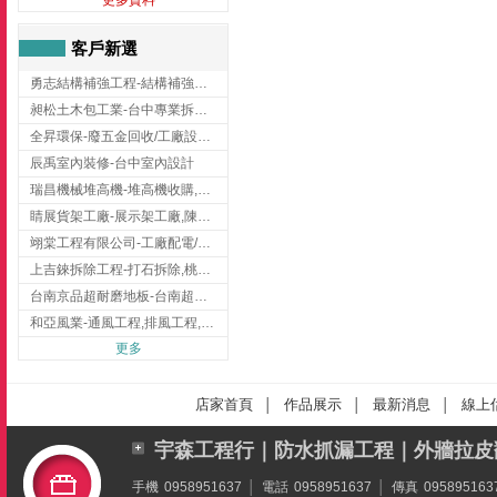
客戶新選
勇志結構補強工程-結構補強工程 ,桃園結構補強工程,龍潭結構補強工程
昶松土木包工業-台中專業拆除工程/挖土機出租
全昇環保-廢五金回收/工廠設備收購/機械設備回收/高價收購廠房設備
辰禹室內裝修-台中室內設計
瑞昌機械堆高機-堆高機收購,新北市堆高機,桃園堆高機
睛展貨架工廠-展示架工廠,陳列架,台中展示架工廠
翊棠工程有限公司-工廠配電/高雄消防機電公司
上吉錸拆除工程-打石拆除,桃園打石拆除,桃園拆除工程
台南京品超耐磨地板-台南超耐磨地板
和亞風業-通風工程,排風工程,彰化通風工程,彰化排風工程
更多
店家首頁
作品展示
最新消息
線上
│
│
│
宇森工程行｜防水抓漏工程｜外牆拉皮
手機
0958951637
│
電話
0958951637
│
傳真
095895163