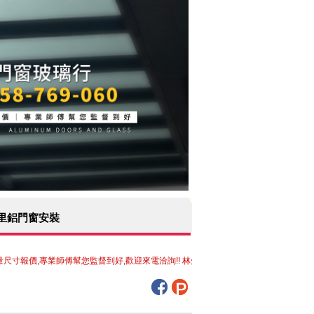
大里鋁門窗安裝
,專業師傅幫您監督到好,歡迎來電洽詢!! 林先生 0958-769-060 訂做紗窗紗門玻璃 / 