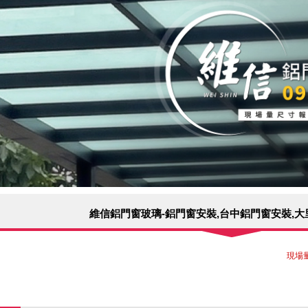
維信鋁門窗玻璃-鋁門窗安裝,台中鋁門窗安裝,
現場量尺寸報價