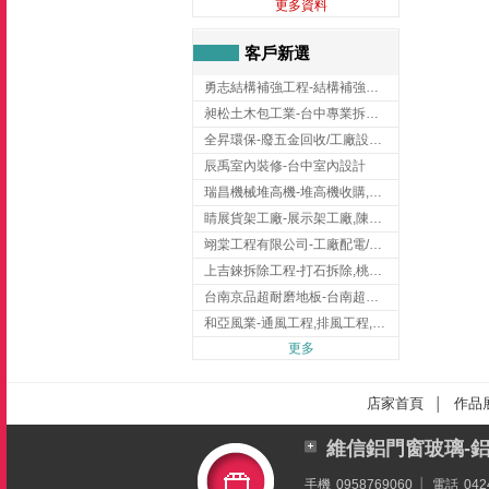
更多資料
客戶新選
勇志結構補強工程-結構補強工程 ,桃園結構補強工程,龍潭結構補強工程
昶松土木包工業-台中專業拆除工程/挖土機出租
全昇環保-廢五金回收/工廠設備收購/機械設備回收/高價收購廠房設備
辰禹室內裝修-台中室內設計
瑞昌機械堆高機-堆高機收購,新北市堆高機,桃園堆高機
睛展貨架工廠-展示架工廠,陳列架,台中展示架工廠
翊棠工程有限公司-工廠配電/高雄消防機電公司
上吉錸拆除工程-打石拆除,桃園打石拆除,桃園拆除工程
台南京品超耐磨地板-台南超耐磨地板
和亞風業-通風工程,排風工程,彰化通風工程,彰化排風工程
更多
店家首頁
作品
│
維信鋁門窗玻璃-
手機
0958769060
│
電話
042