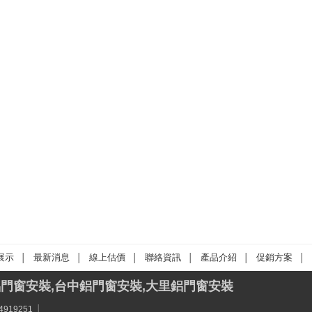
展示
最新消息
線上估價
聯絡資訊
產品介紹
促銷方案
│
│
│
│
│
│
鋁門窗安裝,台中鋁門窗安裝,大里鋁門窗安裝
4919251
│