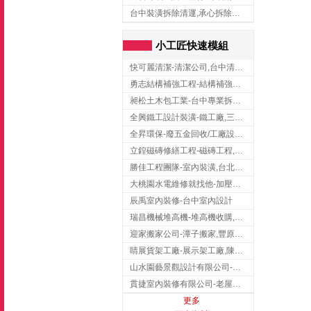
台中裝潢拆除清運,承心拆除清運工程-台中包月垃圾清運,台中工廠垃圾清運,北區裝潢拆除清運
小工匠快速模組
快可麗清潔-清潔公司,台中清潔公司,台中居家清潔
勇志結構補強工程-結構補強工程 ,桃園結構補強工程,龍潭結構補強工程
昶松土木包工業-台中專業拆除工程/挖土機出租
全興鐵工設計裝潢-鐵工廠,三峽鐵工廠,台北鐵工廠
全昇環保-廢五金回收/工廠設備收購/機械設備回收/高價收購廠房設備
立鍠磁磚修繕工程-磁磚工程,磁磚修補,新竹磁磚工程
勝佳工程團隊-室內裝潢,台北房屋裝修,三重室內裝修
大桃園水電維修就找他-加壓馬達,抽水馬達,桃園水電行,中壢水電
辰禹室內裝修-台中室內設計
瑞昌機械堆高機-堆高機收購,新北市堆高機,桃園堆高機
迎家搬家公司-潭子搬家,豐原搬家,大雅搬家,大甲搬家,台中推薦搬家,台中搬家
睛展貨架工廠-展示架工廠,陳列架,台中展示架工廠
山水園藝景觀設計有限公司-景觀工程,景觀設計,新竹園藝工程,新竹景觀設計
貫捷室內裝修有限公司-老屋翻新工程,台中老屋翻新工程,台中舊屋翻新
更多