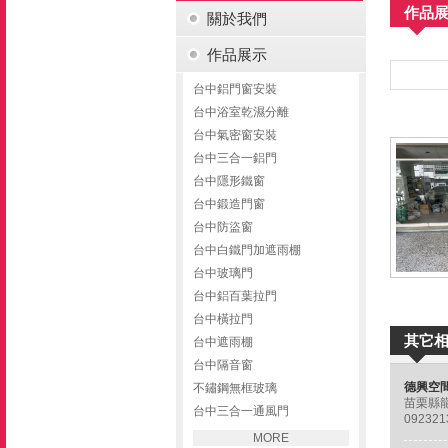
作品
關於我們
作品展示
台中鋁門窗安裝
台中浴室乾濕分離
台中氣密窗安裝
台中三合一鋁門
台中隱形鐵窗
台中鍛造門窗
台中防盜窗
台中白鐵門加遮雨棚
台中玻璃門
台中鋁百葉拉門
台中橫拉門
其它
台中遮雨棚
台中隔音窗
不鏽鋼無框玻璃
苗栗縣龍
台中三合一通風門
09232
MORE