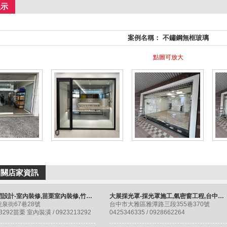
展示
案例名稱： 不鏽鋼無框玻璃
點圖可放大
相關店家資訊
德興空間設計-室內裝修,苗栗室內裝修,竹南室內裝潢
大展採光罩-採光罩施工,氣密窗工程,台中採光罩施工,台中氣密窗施工
泉街67巷28號
台中市大雅區雅潭路三段355巷370號
13292苗栗 室內裝潢 / 0923213292
0425346335 / 0928662264