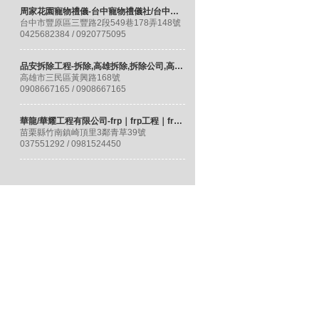
周家花園寵物禮儀-台中寵物禮儀社/台中寵物火化/台中寵物塔位/寵物樹葬/寵物墓園
台中市豐原區三豐路2段549巷178弄148號
0425682384 / 0920775095
品安拆除工程-拆除,高雄拆除,拆除公司,高雄拆除公司,高雄裝潢拆除,高雄專業拆除
高雄市三民區黃興路168號
0908667165 / 0908667165
華龍/華耀工程有限公司-frp｜frp工程｜frp施工｜frp防水工程｜frp防漏工程
苗栗縣竹南鎮崎頂里3鄰青草39號
037551292 / 0981524450