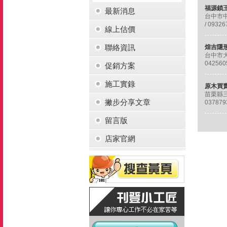
最新消息
台中市中
/ 09326
線上估價
聯絡資訊
台中市大
042560
促銷方案
施工實錄
苗栗縣三
撇步分享文章
037879
留言版
店家官網