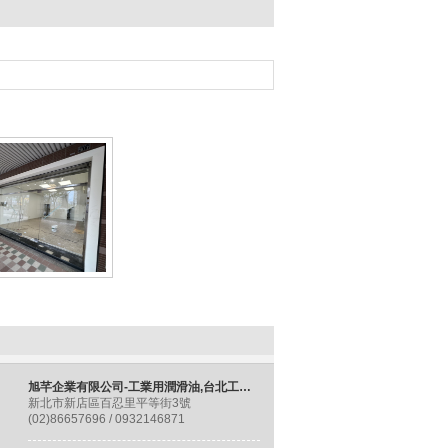
旭芊企業有限公司-工業用潤滑油,台北工業用潤滑油,工業用油總代理,台北工業用油總代理
新北市新店區百忍里平等街3號
(02)86657696 / 0932146871