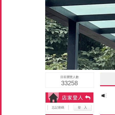
目前瀏覽人數
33258
忘記密碼