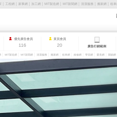
幫
│
工程網
│
家事網
│
加工網
│
MIT製造網
│
MIT新聞網
│
清潔服務
│
搬家網
│
租車
優先廣告會員
黃頁會員
116
20
廣告行銷範例
│
│
│
│
│
│
│
│
│
網
MIT製造網
MIT新聞網
清潔服務
搬家網
租車網
維修網
學習網
愛美網
開鎖網