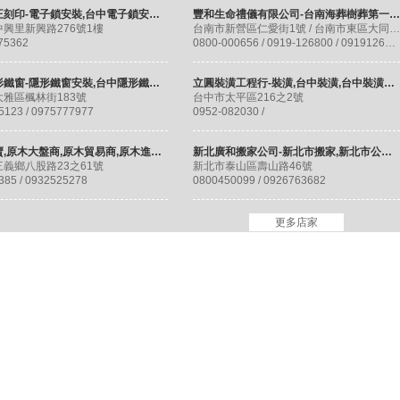
福源鎖王刻印-電子鎖安裝,台中電子鎖安裝,清水電子鎖安裝
豐和生命禮儀有限公司-台南海葬樹葬第一品牌/台南禮儀社/大體SPA美容
興里新興路276號1樓
台南市新營區仁愛街1號 / 台南市東區大同路二段603號1樓
75362
0800-000656 / 0919-126800 / 0919126800
煌吉隱形鐵窗-隱形鐵窗安裝,台中隱形鐵窗,台中隱形鐵窗推薦
立圓裝潢工程行-裝潢,台中裝潢,台中裝潢推薦,台中木工裝潢,台中裝修工程
雅區楓林街183號
台中市太平區216之2號
5123 / 0975777977
0952-082030 /
原木買賣,原木大盤商,原木貿易商,原木進口商,三義原木大桌板/台北大板桌/桃園檜木-後龍林木板/材料
新北廣和搬家公司-新北市搬家,新北市公司搬遷,新北市中古傢俱回收,新北市吊車搬運,泰山搬家,工廠搬遷
義鄉八股路23之61號
新北市泰山區壽山路46號
385 / 0932525278
0800450099 / 0926763682
更多店家