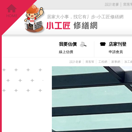
設計老爹
│
窩客
居家大小事，找它有丿步-小工匠修繕網
我要估價
店家刊登
線上估價
申請會員
│
│
│
│
設計老爹
窩客幫
工程網
家事網
加工