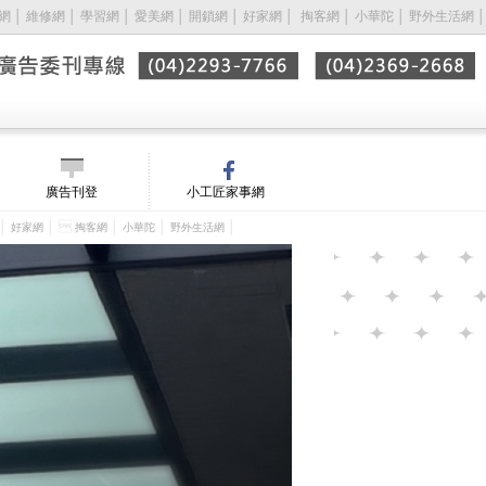
網
│
維修網
│
學習網
│
愛美網
│
開鎖網
│
好家網
│ 
掏客網
│
小華陀
│
野外生活網
│
廣告刊登
小工匠家事網
│
│ 
│
│
│
好家網
掏客網
小華陀
野外生活網