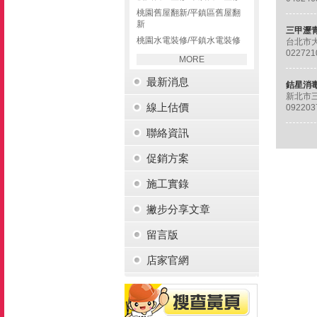
桃園舊屋翻新/平鎮區舊屋翻
新
桃園水電裝修/平鎮水電裝修
022721
MORE
最新消息
新北市三
線上估價
092203
聯絡資訊
促銷方案
施工實錄
撇步分享文章
留言版
店家官網