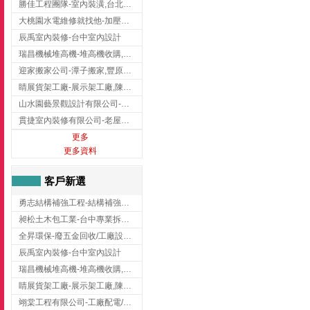
勝佳工程團隊-室內裝潢,台北房屋裝修,三重室內裝修
大桃園水電維修就找他-加壓馬達,抽水馬達,桃園水電行,中壢水電
辰禹室內裝修-台中室內設計
瑞昌機械堆高機-堆高機收購,新北市堆高機,桃園堆高機
迎家搬家公司-潭子搬家,豐原搬家,大雅搬家,大甲搬家,台中推薦搬家,台中搬家
睛展貨架工廠-展示架工廠,陳列架,台中展示架工廠
山水園藝景觀設計有限公司-景觀工程,景觀設計,新竹園藝工程,新竹景觀設計
貫捷室內裝修有限公司-老屋翻新工程,台中老屋翻新工程,台中舊屋翻新
更多
更多資料
客戶新選
勇志結構補強工程-結構補強工程 ,桃園結構補強工程,龍潭結構補強工程
昶松土木包工業-台中專業拆除工程/挖土機出租
全昇環保-廢五金回收/工廠設備收購/機械設備回收/高價收購廠房設備
辰禹室內裝修-台中室內設計
瑞昌機械堆高機-堆高機收購,新北市堆高機,桃園堆高機
睛展貨架工廠-展示架工廠,陳列架,台中展示架工廠
翊棠工程有限公司-工廠配電/高雄消防機電公司