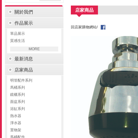
店家商品
關於我們
作品展示
回店家購物網站/
單品展示
質感生活
MORE
最新消息
店家商品
明管配件系列
馬桶系列
鏡櫃系列
面盆系列
浴缸系列
熱水器
淨水器
置物架
馬桶配件