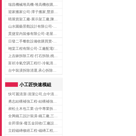
瑞昌機械堆高機-堆高機收購,新北市堆高機,桃園堆高機
迎家搬家公司-潭子搬家,豐原搬家,大雅搬家,大甲搬家,台中推薦搬家,台中搬家
睛展貨架工廠-展示架工廠,陳列架,台中展示架工廠
山水園藝景觀設計有限公司-景觀工程,景觀設計,新竹園藝工程,新竹景觀設計
貫捷室內裝修有限公司-老屋翻新工程,台中老屋翻新工程,台中舊屋翻新
日發二手餐飲設備收購買賣-二手貨買賣,台中二手貨買賣,台中二手餐飲收購
翊棠工程有限公司-工廠配電/高雄消防機電公司
上吉錸拆除工程-打石拆除,桃園打石拆除,桃園拆除工程
富祈冷氣空調工程行-冷氣清洗,台中冷氣清洗,台中冷氣安裝,北區冷氣清洗
台中裝潢拆除清運,承心拆除清運工程-台中包月垃圾清運,台中工廠垃圾清運,北區裝潢拆除清運
小工匠快速模組
快可麗清潔-清潔公司,台中清潔公司,台中居家清潔
勇志結構補強工程-結構補強工程 ,桃園結構補強工程,龍潭結構補強工程
昶松土木包工業-台中專業拆除工程/挖土機出租
全興鐵工設計裝潢-鐵工廠,三峽鐵工廠,台北鐵工廠
全昇環保-廢五金回收/工廠設備收購/機械設備回收/高價收購廠房設備
立鍠磁磚修繕工程-磁磚工程,磁磚修補,新竹磁磚工程