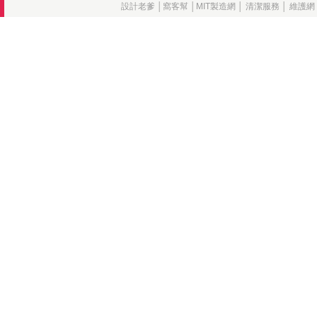
設計老爹
│
窩客幫
│
MIT製造網
│
清潔服務
│
維護網