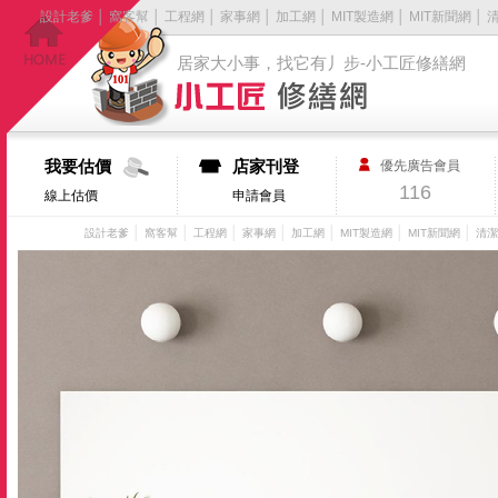
設計老爹
│
窩客幫
│
工程網
│
家事網
│
加工網
│
MIT製造網
│
MIT新聞網
│
居家大小事，找它有丿步-小工匠修繕網
我要估價
店家刊登
優先廣告會員
116
線上估價
申請會員
│
│
│
│
│
│
│
設計老爹
窩客幫
工程網
家事網
加工網
MIT製造網
MIT新聞網
清潔