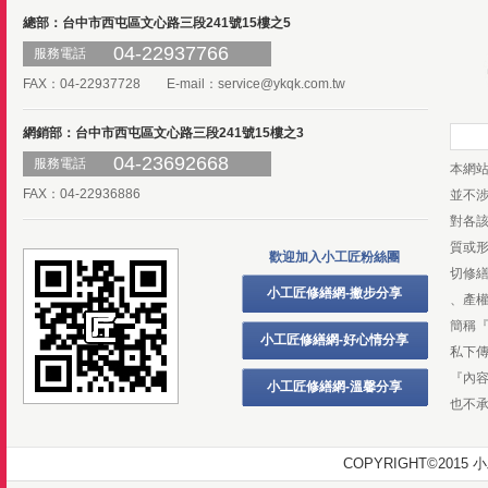
總部：台中市西屯區文心路三段241號15樓之5
04-22937766
服務電話
FAX：04-22937728 E-mail：
service@ykqk.com.tw
網銷部：台中市西屯區文心路三段241號15樓之3
04-23692668
服務電話
本網
FAX：04-22936886
並不
對各
質或
歡迎加入小工匠粉絲團
切修
小工匠修繕網-撇步分享
、產
簡稱
小工匠修繕網-好心情分享
私下
『內
小工匠修繕網-溫馨分享
也不
COPYRIGHT©20