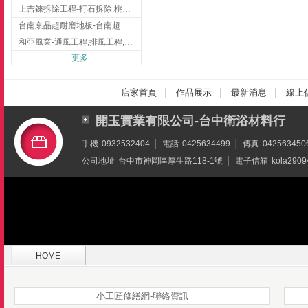
上吉錸拆除工程-打石拆除,桃園打石拆除,桃園拆除工程
台南京品超耐磨地板-台南超耐磨地板
和亞風業-通風工程,排風工程,彰化通風工程,彰化排風工程
更多
店家首頁
作品展示
最新消息
線上
│
│
│
開玉實業有限公司-台中衛浴材料行
手機
0932532404
│
電話
0425634499
│
傳真
042563450
公司地址
台中市神岡區厚生路118-1號
│
電子信箱
kola2909
HOME
小工匠修繕網-聯絡資訊