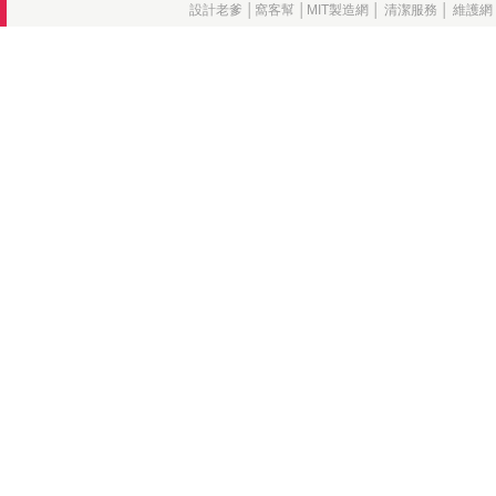
設計老爹
│
窩客幫
│
MIT製造網
│
清潔服務
│
維護網