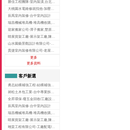
勝佳工程團隊-室內裝潢,台北房屋裝修,三重室內裝修
大桃園水電維修就找他-加壓馬達,抽水馬達,桃園水電行,中壢水電
辰禹室內裝修-台中室內設計
瑞昌機械堆高機-堆高機收購,新北市堆高機,桃園堆高機
迎家搬家公司-潭子搬家,豐原搬家,大雅搬家,大甲搬家,台中推薦搬家,台中搬家
睛展貨架工廠-展示架工廠,陳列架,台中展示架工廠
山水園藝景觀設計有限公司-景觀工程,景觀設計,新竹園藝工程,新竹景觀設計
貫捷室內裝修有限公司-老屋翻新工程,台中老屋翻新工程,台中舊屋翻新
更多
更多資料
客戶新選
勇志結構補強工程-結構補強工程 ,桃園結構補強工程,龍潭結構補強工程
昶松土木包工業-台中專業拆除工程/挖土機出租
全昇環保-廢五金回收/工廠設備收購/機械設備回收/高價收購廠房設備
辰禹室內裝修-台中室內設計
瑞昌機械堆高機-堆高機收購,新北市堆高機,桃園堆高機
睛展貨架工廠-展示架工廠,陳列架,台中展示架工廠
翊棠工程有限公司-工廠配電/高雄消防機電公司