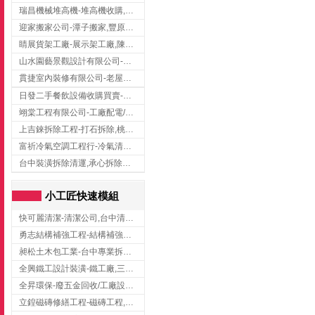
瑞昌機械堆高機-堆高機收購,新北市堆高機,桃園堆高機
迎家搬家公司-潭子搬家,豐原搬家,大雅搬家,大甲搬家,台中推薦搬家,台中搬家
睛展貨架工廠-展示架工廠,陳列架,台中展示架工廠
山水園藝景觀設計有限公司-景觀工程,景觀設計,新竹園藝工程,新竹景觀設計
貫捷室內裝修有限公司-老屋翻新工程,台中老屋翻新工程,台中舊屋翻新
日發二手餐飲設備收購買賣-二手貨買賣,台中二手貨買賣,台中二手餐飲收購
翊棠工程有限公司-工廠配電/高雄消防機電公司
上吉錸拆除工程-打石拆除,桃園打石拆除,桃園拆除工程
富祈冷氣空調工程行-冷氣清洗,台中冷氣清洗,台中冷氣安裝,北區冷氣清洗
台中裝潢拆除清運,承心拆除清運工程-台中包月垃圾清運,台中工廠垃圾清運,北區裝潢拆除清運
小工匠快速模組
快可麗清潔-清潔公司,台中清潔公司,台中居家清潔
勇志結構補強工程-結構補強工程 ,桃園結構補強工程,龍潭結構補強工程
昶松土木包工業-台中專業拆除工程/挖土機出租
全興鐵工設計裝潢-鐵工廠,三峽鐵工廠,台北鐵工廠
全昇環保-廢五金回收/工廠設備收購/機械設備回收/高價收購廠房設備
立鍠磁磚修繕工程-磁磚工程,磁磚修補,新竹磁磚工程