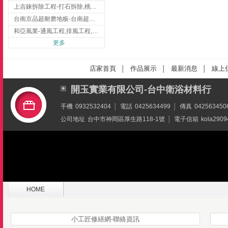
上吉錸拆除工程-打石拆除,桃園打石拆除,桃園拆除工程
台南京品超耐磨地板-台南超耐磨地板
和亞風業-通風工程,排風工程,彰化通風工程,彰化排風工程
更多
店家首頁
作品展示
最新消息
線上
│
│
│
開玉實業有限公司-台中衛浴材料行
手機
0932532404
│
電話
0425634499
│
傳真
042563450
公司地址
台中市神岡區厚生路118-1號
│
電子信箱
kola2909
HOME
小工匠修繕網-聯絡資訊