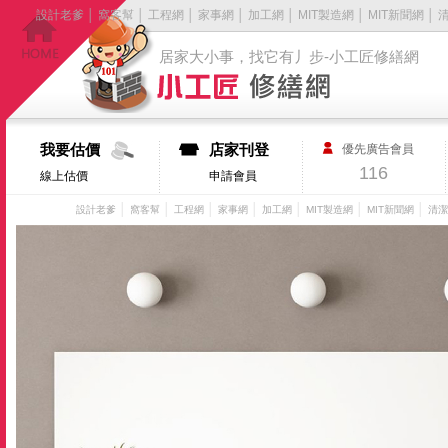
設計老爹
│
窩客幫
│
工程網
│
家事網
│
加工網
│
MIT製造網
│
MIT新聞網
│
居家大小事，找它有丿步-小工匠修繕網
我要估價
店家刊登
優先廣告會員
116
線上估價
申請會員
│
│
│
│
│
│
│
設計老爹
窩客幫
工程網
家事網
加工網
MIT製造網
MIT新聞網
清潔