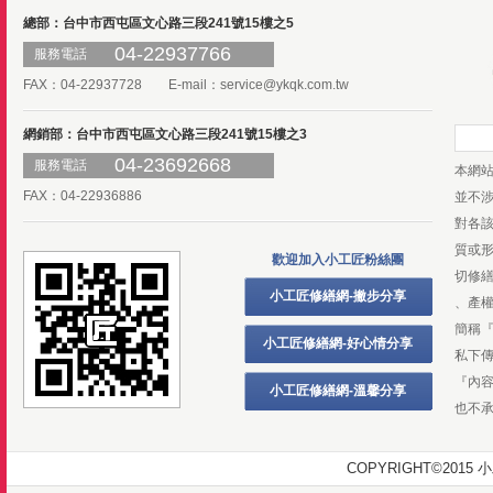
總部：台中市西屯區文心路三段241號15樓之5
04-22937766
服務電話
FAX：04-22937728 E-mail：
service@ykqk.com.tw
網銷部：台中市西屯區文心路三段241號15樓之3
04-23692668
服務電話
本網
FAX：04-22936886
並不
對各
質或
歡迎加入小工匠粉絲團
切修
小工匠修繕網-撇步分享
、產
簡稱
小工匠修繕網-好心情分享
私下
『內
小工匠修繕網-溫馨分享
也不
COPYRIGHT©20