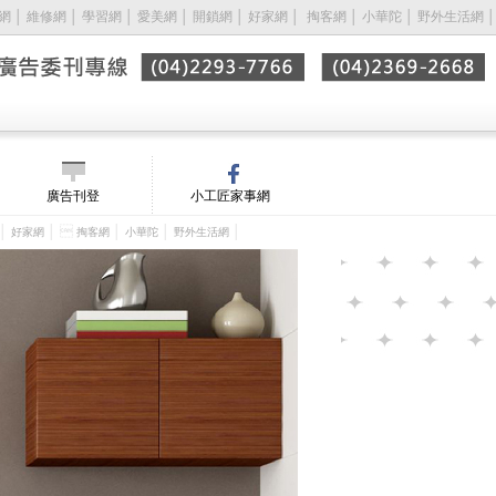
網
│
維修網
│
學習網
│
愛美網
│
開鎖網
│
好家網
│ 
掏客網
│
小華陀
│
野外生活網
│
廣告刊登
小工匠家事網
│
│ 
│
│
│
好家網
掏客網
小華陀
野外生活網