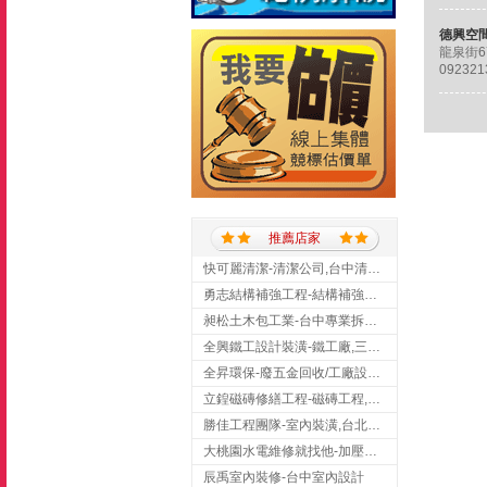
龍泉街6
09232
推薦店家
快可麗清潔-清潔公司,台中清潔公司,台中居家清潔
勇志結構補強工程-結構補強工程 ,桃園結構補強工程,龍潭結構補強工程
昶松土木包工業-台中專業拆除工程/挖土機出租
全興鐵工設計裝潢-鐵工廠,三峽鐵工廠,台北鐵工廠
全昇環保-廢五金回收/工廠設備收購/機械設備回收/高價收購廠房設備
立鍠磁磚修繕工程-磁磚工程,磁磚修補,新竹磁磚工程
勝佳工程團隊-室內裝潢,台北房屋裝修,三重室內裝修
大桃園水電維修就找他-加壓馬達,抽水馬達,桃園水電行,中壢水電
辰禹室內裝修-台中室內設計