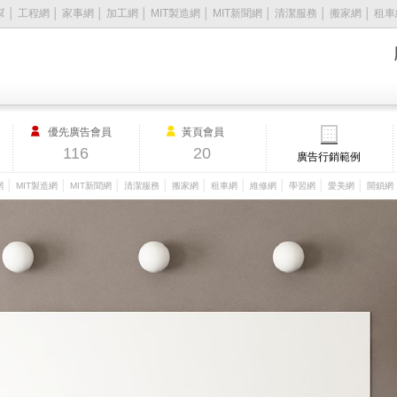
幫
│
工程網
│
家事網
│
加工網
│
MIT製造網
│
MIT新聞網
│
清潔服務
│
搬家網
│
租車
優先廣告會員
黃頁會員
116
20
廣告行銷範例
│
│
│
│
│
│
│
│
│
網
MIT製造網
MIT新聞網
清潔服務
搬家網
租車網
維修網
學習網
愛美網
開鎖網