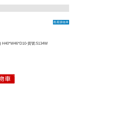
觀看購物車
40*W46*D10-貨號:5134W