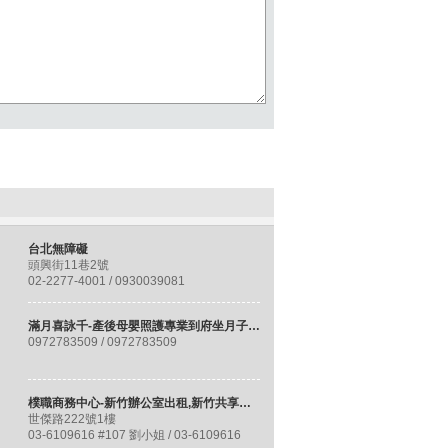
台北無障礙
頭興街11巷2號
02-2277-4001 / 0930039081
滿月喜詠千-產後母嬰照護專業到府坐月子服務/基隆坐月子保母/瑞芳推薦月嫂
0972783509 / 0972783509
樸職商務中心-新竹辦公室出租,新竹共享辦公室
世傑路222號1樓
03-6109616 #107 劉小姐 / 03-6109616