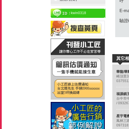
呼
E-ma
kwin0318
驗證
其它
崎頂里3
037551
台中市中
/ 09326
鳳林三路
097318