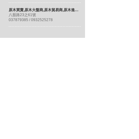
原木買賣,原木大盤商,原木貿易商,原木進口商,三義原木大桌板/台北大板桌/桃園檜木-後龍林木板/材料
八股路23之61號
037879385 / 0932525278