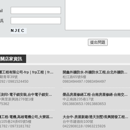
il
碼
相關店家資訊
華龍/華耀工程有限公司-frp｜frp工程｜frp施工｜frp防水工程｜frp防漏工程
開鑫外牆防水-外牆防水工程,台北外牆防水工程
鄰青草39號
松江路65號6樓
292 / 0981524450
0983494497 / 0983494497
福源鎖王刻印-電子鎖安裝,台中電子鎖安裝,清水電子鎖安裝
榮品房屋修繕工程-台南房屋修繕-台南交屋清潔-台南油漆粉刷
興里新興路276號1樓
中正南路235巷17號
75362
0913883653 / 0913883653
星宇電機工程-電機,高雄電機公司,大寮區電機,機電,高雄機電,電氣配電
大台中-房屋新建/透天別墅/長興開發工程有限公司/鋼構整修工程
105巷24弄65號5樓
台中市建德街100號
1782 / 0973181782
0422808118 / 0963215926