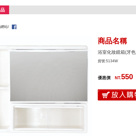
商品
網站/
商品名稱
浴室化妝鏡箱(牙色) H
貨號:5134W
550
優惠價
NT.