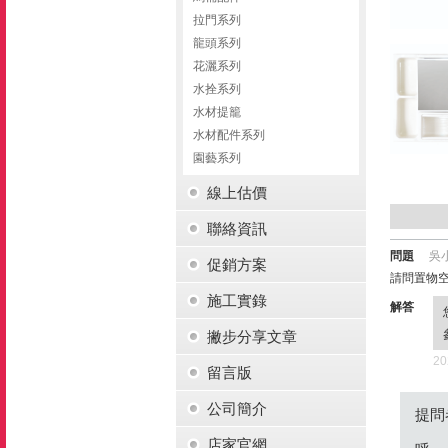
拉門系列
龍頭系列
花灑系列
水拴系列
水材提籠
水材配件系列
園藝系列
線上估價
聯絡資訊
問題
吳
促銷方案
請問置物空
施工實錄
解答
撇步分享文章
20
留言版
公司簡介
提問
店家官網