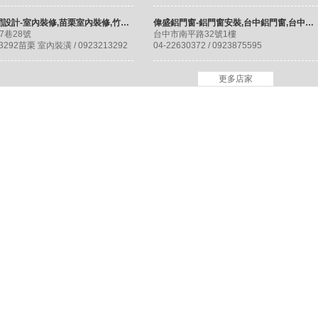
德興空間設計-室內裝修,苗栗室內裝修,竹南室內裝潢
偉盛鋁門窗-鋁門窗安裝,台中鋁門窗,台中氣密窗,台中隔音窗,台中鋁門窗安裝
7巷28號
台中市南平路32號1樓
13292苗栗 室內裝潢 / 0923213292
04-22630372 / 0923875595
更多店家