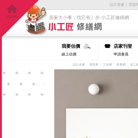
設計老爹
│
窩客
居家大小事，找它有丿步-小工匠修繕網
我要估價
店家刊登
線上估價
申請會員
│
│
│
│
設計老爹
窩客幫
工程網
家事網
加工