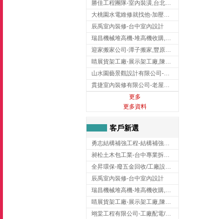
勝佳工程團隊-室內裝潢,台北房屋裝修,三重室內裝修
大桃園水電維修就找他-加壓馬達,抽水馬達,桃園水電行,中壢水電
辰禹室內裝修-台中室內設計
瑞昌機械堆高機-堆高機收購,新北市堆高機,桃園堆高機
迎家搬家公司-潭子搬家,豐原搬家,大雅搬家,大甲搬家,台中推薦搬家,台中搬家
睛展貨架工廠-展示架工廠,陳列架,台中展示架工廠
山水園藝景觀設計有限公司-景觀工程,景觀設計,新竹園藝工程,新竹景觀設計
貫捷室內裝修有限公司-老屋翻新工程,台中老屋翻新工程,台中舊屋翻新
更多
更多資料
客戶新選
勇志結構補強工程-結構補強工程 ,桃園結構補強工程,龍潭結構補強工程
昶松土木包工業-台中專業拆除工程/挖土機出租
全昇環保-廢五金回收/工廠設備收購/機械設備回收/高價收購廠房設備
辰禹室內裝修-台中室內設計
瑞昌機械堆高機-堆高機收購,新北市堆高機,桃園堆高機
睛展貨架工廠-展示架工廠,陳列架,台中展示架工廠
翊棠工程有限公司-工廠配電/高雄消防機電公司