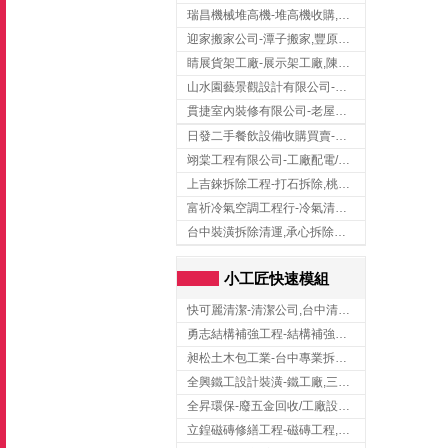
瑞昌機械堆高機-堆高機收購,新北市堆高機,桃園堆高機
迎家搬家公司-潭子搬家,豐原搬家,大雅搬家,大甲搬家,台中推薦搬家,台中搬家
睛展貨架工廠-展示架工廠,陳列架,台中展示架工廠
山水園藝景觀設計有限公司-景觀工程,景觀設計,新竹園藝工程,新竹景觀設計
貫捷室內裝修有限公司-老屋翻新工程,台中老屋翻新工程,台中舊屋翻新
日發二手餐飲設備收購買賣-二手貨買賣,台中二手貨買賣,台中二手餐飲收購
翊棠工程有限公司-工廠配電/高雄消防機電公司
上吉錸拆除工程-打石拆除,桃園打石拆除,桃園拆除工程
富祈冷氣空調工程行-冷氣清洗,台中冷氣清洗,台中冷氣安裝,北區冷氣清洗
台中裝潢拆除清運,承心拆除清運工程-台中包月垃圾清運,台中工廠垃圾清運,北區裝潢拆除清運
小工匠快速模組
快可麗清潔-清潔公司,台中清潔公司,台中居家清潔
勇志結構補強工程-結構補強工程 ,桃園結構補強工程,龍潭結構補強工程
昶松土木包工業-台中專業拆除工程/挖土機出租
全興鐵工設計裝潢-鐵工廠,三峽鐵工廠,台北鐵工廠
全昇環保-廢五金回收/工廠設備收購/機械設備回收/高價收購廠房設備
立鍠磁磚修繕工程-磁磚工程,磁磚修補,新竹磁磚工程