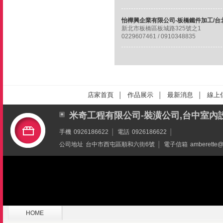
新北市板橋區板城路325號之1
0229607461 / 0910348835
店家首頁
作品展示
最新消息
線上
│
│
│
米奇工程有限公司-裝潢公司,台中室內
手機
0926186622
│
電話
0926186622
│
公司地址
台中市西屯區順和六街6號
│
電子信箱
amberette@
HOME