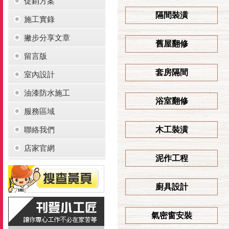
促銷方案
隔間裝潢
施工實錄
撇步分享文章
舊屋翻修
留言版
套房隔間
室內設計
油漆防水施工
浴室翻修
服務區域
木工裝潢
聯絡我們
店家官網
泥作工程
廚具設計
氣密窗安裝