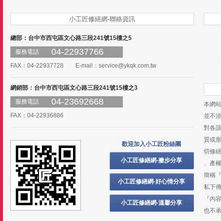
小工匠修繕網-聯絡資訊
總部：台中市西屯區文心路三段241號15樓之5
04-22937766
服務電話
FAX：04-22937728 E-mail：
service@ykqk.com.tw
網銷部：台中市西屯區文心路三段241號15樓之3
04-23692668
服務電話
本網
FAX：04-22936886
並不
對各
質或
歡迎加入小工匠粉絲團
切修
小工匠修繕網-撇步分享
、產
簡稱
小工匠修繕網-好心情分享
私下
『內
小工匠修繕網-溫馨分享
也不