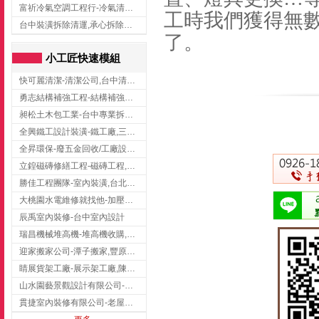
富祈冷氣空調工程行-冷氣清洗,台中冷氣清洗,台中冷氣安裝,北區冷氣清洗
工時我們獲得無
台中裝潢拆除清運,承心拆除清運工程-台中包月垃圾清運,台中工廠垃圾清運,北區裝潢拆除清運
了。
小工匠快速模組
快可麗清潔-清潔公司,台中清潔公司,台中居家清潔
勇志結構補強工程-結構補強工程 ,桃園結構補強工程,龍潭結構補強工程
昶松土木包工業-台中專業拆除工程/挖土機出租
全興鐵工設計裝潢-鐵工廠,三峽鐵工廠,台北鐵工廠
全昇環保-廢五金回收/工廠設備收購/機械設備回收/高價收購廠房設備
立鍠磁磚修繕工程-磁磚工程,磁磚修補,新竹磁磚工程
勝佳工程團隊-室內裝潢,台北房屋裝修,三重室內裝修
大桃園水電維修就找他-加壓馬達,抽水馬達,桃園水電行,中壢水電
辰禹室內裝修-台中室內設計
瑞昌機械堆高機-堆高機收購,新北市堆高機,桃園堆高機
迎家搬家公司-潭子搬家,豐原搬家,大雅搬家,大甲搬家,台中推薦搬家,台中搬家
睛展貨架工廠-展示架工廠,陳列架,台中展示架工廠
山水園藝景觀設計有限公司-景觀工程,景觀設計,新竹園藝工程,新竹景觀設計
貫捷室內裝修有限公司-老屋翻新工程,台中老屋翻新工程,台中舊屋翻新