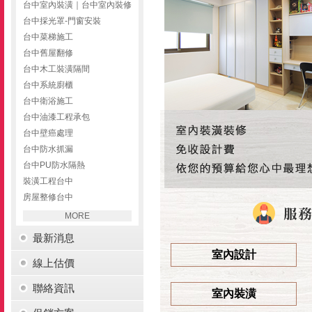
台中室內裝潢｜台中室內裝修
台中採光罩-門窗安裝
台中菜梯施工
台中舊屋翻修
台中木工裝潢隔間
台中系統廚櫃
台中衛浴施工
台中油漆工程承包
台中壁癌處理
台中防水抓漏
台中PU防水隔熱
裝潢工程台中
房屋整修台中
MORE
最新消息
室內設計
線上估價
聯絡資訊
室內裝潢