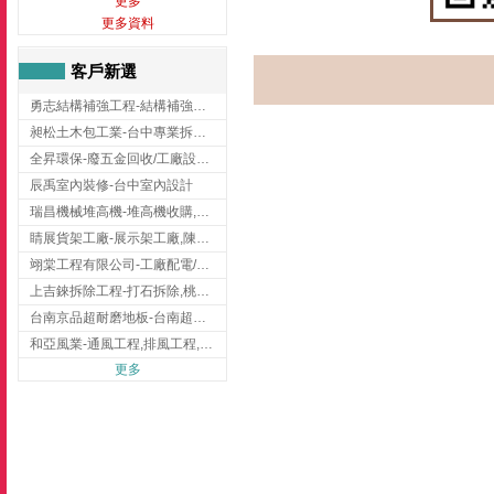
更多
更多資料
客戶新選
勇志結構補強工程-結構補強工程 ,桃園結構補強工程,龍潭結構補強工程
昶松土木包工業-台中專業拆除工程/挖土機出租
全昇環保-廢五金回收/工廠設備收購/機械設備回收/高價收購廠房設備
辰禹室內裝修-台中室內設計
瑞昌機械堆高機-堆高機收購,新北市堆高機,桃園堆高機
睛展貨架工廠-展示架工廠,陳列架,台中展示架工廠
翊棠工程有限公司-工廠配電/高雄消防機電公司
上吉錸拆除工程-打石拆除,桃園打石拆除,桃園拆除工程
台南京品超耐磨地板-台南超耐磨地板
和亞風業-通風工程,排風工程,彰化通風工程,彰化排風工程
更多