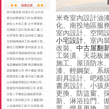
推薦店家
快可麗清潔-清潔公司,台中清潔公司,台中居家清潔
米奇室內設計油
勇志結構補強工程-結構補強工程 ,桃園結構補強工程,龍潭結構補強工程
化、南投地區服
昶松土木包工業-台中專業拆除工程/挖土機出租
全興鐵工設計裝潢-鐵工廠,三峽鐵工廠,台北鐵工廠
室內設計、空間
全昇環保-廢五金回收/工廠設備收購/機械設備回收/高價收購廠房設備
小宅設計
、
室內
立鍠磁磚修繕工程-磁磚工程,磁磚修補,新竹磁磚工程
改裝、
中古屋翻
勝佳工程團隊-室內裝潢,台北房屋裝修,三重室內裝修
大桃園水電維修就找他-加壓馬達,抽水馬達,桃園水電行,中壢水電
工裝潢、天花板
辰禹室內裝修-台中室內設計
施工、屋頂防水、
瑞昌機械堆高機-堆高機收購,新北市堆高機,桃園堆高機
漆、輕鋼架、系
迎家搬家公司-潭子搬家,豐原搬家,大雅搬家,大甲搬家,台中推薦搬家,台中搬家
廚具設計、吧檯
睛展貨架工廠-展示架工廠,陳列架,台中展示架工廠
山水園藝景觀設計有限公司-景觀工程,景觀設計,新竹園藝工程,新竹景觀設計
書房設計、小孩
貫捷室內裝修有限公司-老屋翻新工程,台中老屋翻新工程,台中舊屋翻新
更換、防盜窗、
日發二手餐飲設備收購買賣-二手貨買賣,台中二手貨買賣,台中二手餐飲收購
新、淋浴拉門、拋
翊棠工程有限公司-工廠配電/高雄消防機電公司
上吉錸拆除工程-打石拆除,桃園打石拆除,桃園拆除工程
置、燈具更換…等