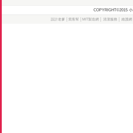
COPYRIGHT©20
設計老爹
│
窩客幫
│
MIT製造網
│
清潔服務
│
維護網