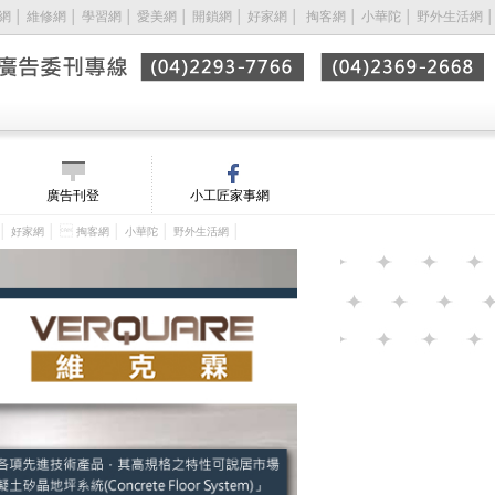
網
│
維修網
│
學習網
│
愛美網
│
開鎖網
│
好家網
│ 
掏客網
│
小華陀
│
野外生活網
│
廣告刊登
小工匠家事網
│
│ 
│
│
│
好家網
掏客網
小華陀
野外生活網