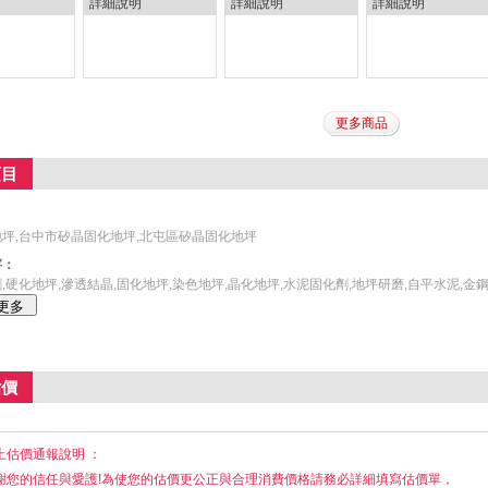
詳細說明
詳細說明
詳細說明
更多商品
項目
：
坪,台中市矽晶固化地坪,北屯區矽晶固化地坪
字：
,硬化地坪,滲透結晶,固化地坪,染色地坪,晶化地坪,水泥固化劑,地坪研磨,自平水泥,金鋼
估價
上估價通報說明 ：
謝您的信任與愛護!為使您的估價更公正與合理消費價格請務必詳細填寫估價單，