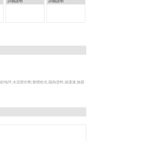
詳細說明
詳細說明
砂地坪,水泥密封劑,整體粉光,隔熱塗料,保護漆,無膜