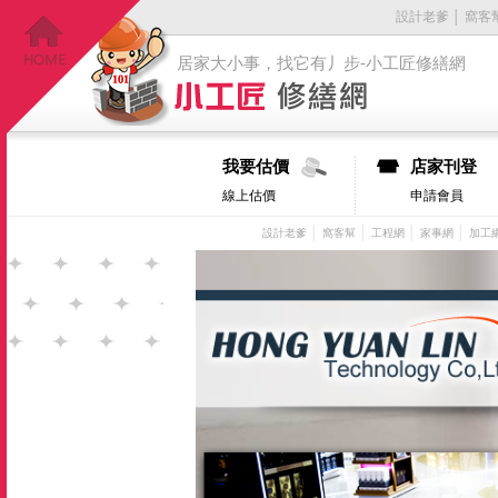
設計老爹
│
窩客
居家大小事，找它有丿步-小工匠修繕網
我要估價
店家刊登
線上估價
申請會員
│
│
│
│
設計老爹
窩客幫
工程網
家事網
加工