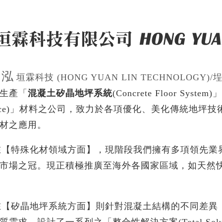
泓
【
垣霖科技
(HONG YUAN LIN TECHNOLOGY
生產「
混凝土矽晶地坪系統
(Concrete Floor System
ance)」材料之公司，致力於各項優化、美化傳統地坪
材之應用。
特殊化材領域方面】，現階段我們擁有多項領先業界
市場之冠。現正積極推廣至海外各國家區域，如天然
矽晶地坪系統方面】則針對混凝土結構的不同差異，
需求，設計了一系列之「整合性解決方案(Total Solut