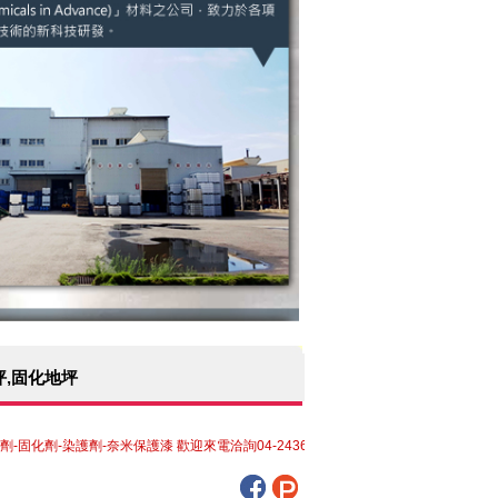
坪,固化地坪
劑-染護劑-奈米保護漆 歡迎來電洽詢04-24361256，竭誠為您服務