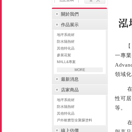
關於我們
作品展示
地坪系統材
防水隔熱材
其他特化品
一專業
參展花絮
MALL&專案
Adv
MORE
領域化
最新消息
在【
店家商品
性可居
地坪系統材
防水隔熱材
等。
其他特化品
戶外耐磨型全聚脲塗料
在【
線上估價
與高品質