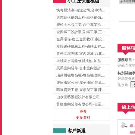
小工匠快速模組
詳細說明
快可麗清潔-清潔公司,台中清潔公司,台中居家清潔
勇志結構補強工程-結構補強工程 ,桃園結構補強工程,龍潭結構補強工程
昶松土木包工業-台中專業拆除工程/挖土機出租
全興鐵工設計裝潢-鐵工廠,三峽鐵工廠,台北鐵工廠
全昇環保-廢五金回收/工廠設備收購/機械設備回收/高價收購廠房設備
立鍠磁磚修繕工程-磁磚工程,磁磚修補,新竹磁磚工程
服務
勝佳工程團隊-室內裝潢,台北房屋裝修,三重室內裝修
服務項目
大桃園水電維修就找他-加壓馬達,抽水馬達,桃園水電行,中壢水電
矽晶固化地
辰禹室內裝修-台中室內設計
特別關鍵
瑞昌機械堆高機-堆高機收購,新北市堆高機,桃園堆高機
鋰基硬化劑
迎家搬家公司-潭子搬家,豐原搬家,大雅搬家,大甲搬家,台中推薦搬家,台中搬家
防水劑
睛展貨架工廠-展示架工廠,陳列架,台中展示架工廠
山水園藝景觀設計有限公司-景觀工程,景觀設計,新竹園藝工程,新竹景觀設計
貫捷室內裝修有限公司-老屋翻新工程,台中老屋翻新工程,台中舊屋翻新
線上
更多
更多資料
線
客戶新選
感