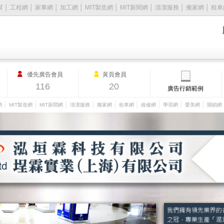
幫
│
工程網
│
家事網
│
加工網
│
MIT製造網
│
MIT新聞網
│
清潔服務
│
搬家網
│
租車
優先廣告會員
黃頁會員
116
20
廣告行銷範例
│
│
│
│
│
│
│
│
│
網
MIT製造網
MIT新聞網
清潔服務
搬家網
租車網
維修網
學習網
愛美網
開鎖網