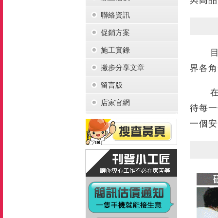
聯絡資訊
促銷方案
施工實錄
目前
撇步分享文章
界各角
留言版
在矽
店家官網
待每一
一個安