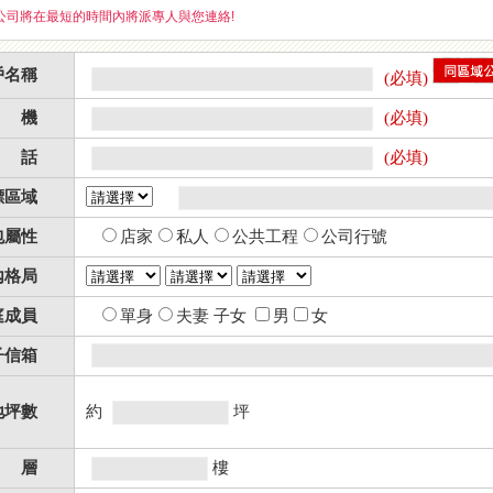
公司將在最短的時間內將派專人與您連絡!
戶名稱
(必填)
 機
(必填)
 話
(必填)
標區域
包屬性
店家
私人
公共工程
公司行號
內格局
庭成員
單身
夫妻 子女
男
女
子信箱
地坪數
約
坪
 層
樓