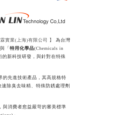
)/埕霖實業(上海)有限公司 】
為台灣
)」與「
特用化學品
(Chemicals in
技術的新科技研發，與針對在特殊
的先進技術產品，其高規格特
快速除臭去味精、特殊防銹處理劑
與消費者愈益嚴苛的審美標準
ions)」。