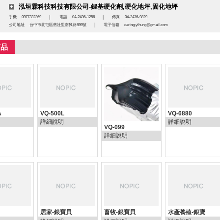
泓垣霖科技科技有限公司-鋰基硬化劑,硬化地坪,固化地坪
手機
0977332369
│
電話
04-2436-1256
│
傳真
04-2436-9829
公司地址
台中市北屯區舊社里南興路899號
│
電子信箱
daring.yihung@gmail.com
商品
A
VQ-500L
VQ-6880
詳細說明
詳細說明
VQ-099
詳細說明
居家-銀寶貝
畜牧-銀寶貝
水產養殖-銀寶