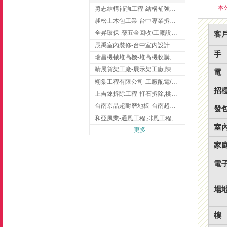
本
勇志結構補強工程-結構補強工程 ,桃園結構補強工程,龍潭結構補強工程
昶松土木包工業-台中專業拆除工程/挖土機出租
全昇環保-廢五金回收/工廠設備收購/機械設備回收/高價收購廠房設備
客
辰禹室內裝修-台中室內設計
手
瑞昌機械堆高機-堆高機收購,新北市堆高機,桃園堆高機
睛展貨架工廠-展示架工廠,陳列架,台中展示架工廠
電
翊棠工程有限公司-工廠配電/高雄消防機電公司
招
上吉錸拆除工程-打石拆除,桃園打石拆除,桃園拆除工程
台南京品超耐磨地板-台南超耐磨地板
發
和亞風業-通風工程,排風工程,彰化通風工程,彰化排風工程
室
更多
家
電
場
樓