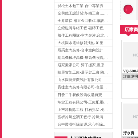
昶松土木包工業-台中專業拆除工程/挖土機出租
全興鐵工設計裝潢-鐵工廠,三峽鐵工廠,台北鐵工廠
全昇環保-廢五金回收/工廠設備收購/機械設備回收/高價收購廠房設備
立鍠磁磚修繕工程-磁磚工程,磁磚修補,新竹磁磚工程
店家
勝佳工程團隊-室內裝潢,台北房屋裝修,三重室內裝修
大桃園水電維修就找他-加壓馬達,抽水馬達,桃園水電行,中壢水電
辰禹室內裝修-台中室內設計
瑞昌機械堆高機-堆高機收購,新北市堆高機,桃園堆高機
迎家搬家公司-潭子搬家,豐原搬家,大雅搬家,大甲搬家,台中推薦搬家,台中搬家
VQ-600
睛展貨架工廠-展示架工廠,陳列架,台中展示架工廠
詳細說明
山水園藝景觀設計有限公司-景觀工程,景觀設計,新竹園藝工程,新竹景觀設計
貫捷室內裝修有限公司-老屋翻新工程,台中老屋翻新工程,台中舊屋翻新
日發二手餐飲設備收購買賣-二手貨買賣,台中二手貨買賣,台中二手餐飲收購
翊棠工程有限公司-工廠配電/高雄消防機電公司
上吉錸拆除工程-打石拆除,桃園打石拆除,桃園拆除工程
富祈冷氣空調工程行-冷氣清洗,台中冷氣清洗,台中冷氣安裝,北區冷氣清洗
台中裝潢拆除清運,承心拆除清運工程-台中包月垃圾清運,台中工廠垃圾清運,北區裝潢拆除清運
汙水寶