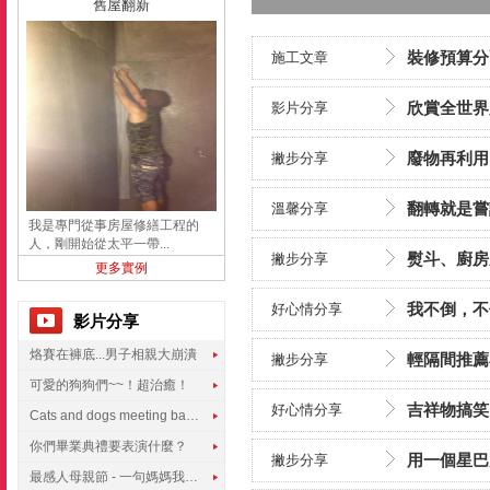
舊屋翻新
裝修預算分
施工文章
欣賞全世界
影片分享
廢物再利用
撇步分享
翻轉就是嘗試
溫馨分享
我是專門從事房屋修繕工程的
人，剛開始從太平一帶...
熨斗、廚房
撇步分享
更多實例
我不倒，不
好心情分享
影片分享
烙賽在褲底...男子相親大崩潰
輕隔間推薦
撇步分享
可愛的狗狗們~~！超治癒！
吉祥物搞笑
好心情分享
Cats and dogs meeting babies for the first time
你們畢業典禮要表演什麼？
用一個星巴克/
撇步分享
最感人母親節 - 一句媽媽我愛你