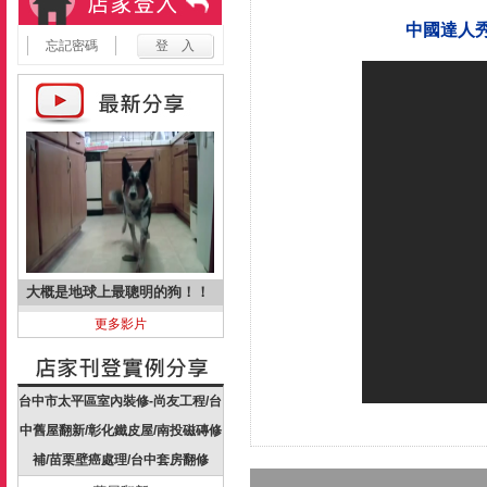
中國達人
忘記密碼
大概是地球上最聰明的狗！！
更多影片
台中市太平區室內裝修-尚友工程/台
中舊屋翻新/彰化鐵皮屋/南投磁磚修
補/苗栗壁癌處理/台中套房翻修