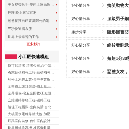
美女變聲歌手-夢想土家民歌傳遍世界
搞笑動物大
好心情分享
經理.晚上來我家吧
頂級男子鋼管
好心情分享
爸爸接獲自己要當阿公的消息，反應史上最可愛!!!
三秒快速摺衣服
隱形鐵窗防
撇步分享
世界上最辛苦的工作
更多影片
終於看到武
好心情分享
小工匠快速模組
短短1分3
好心情分享
快可麗清潔-清潔公司,台中清潔公司,台中居家清潔
惡整女友，
好心情分享
勇志結構補強工程-結構補強工程 ,桃園結構補強工程,龍潭結構補強工程
昶松土木包工業-台中專業拆除工程/挖土機出租
全興鐵工設計裝潢-鐵工廠,三峽鐵工廠,台北鐵工廠
全昇環保-廢五金回收/工廠設備收購/機械設備回收/高價收購廠房設備
立鍠磁磚修繕工程-磁磚工程,磁磚修補,新竹磁磚工程
勝佳工程團隊-室內裝潢,台北房屋裝修,三重室內裝修
大桃園水電維修就找他-加壓馬達,抽水馬達,桃園水電行,中壢水電
辰禹室內裝修-台中室內設計
瑞昌機械堆高機-堆高機收購,新北市堆高機,桃園堆高機