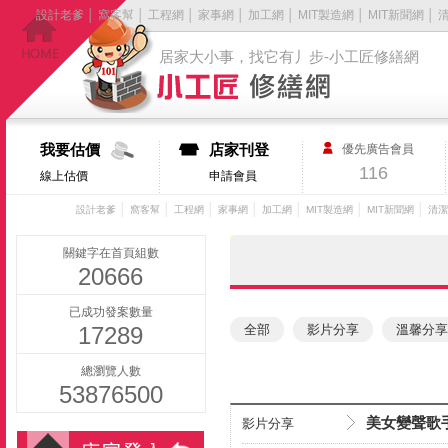
設計老爹
│
窩客幫
│
工程網
│
家事網
│
加工網
│
MIT製造網
│
MIT新聞網
│
居家大小事，找它有丿步-小工匠修繕網
我要估價
店家刊登
優先廣告會員
116
線上估價
申請會員
│
│
│
│
│
│
│
設計老爹
窩客幫
工程網
家事網
加工網
MIT製造網
MIT新聞網
清潔
關鍵字在首頁組數
20666
已成功發案數量
17289
全部
影片分享
溫馨分享
總瀏覽人數
53876500
美女變聲歌
影片分享