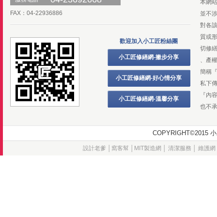
本網
FAX：04-22936886
並不
對各
質或
歡迎加入小工匠粉絲團
切修
小工匠修繕網-撇步分享
、產
簡稱
小工匠修繕網-好心情分享
私下
『內
小工匠修繕網-溫馨分享
也不
COPYRIGHT©20
設計老爹
│
窩客幫
│
MIT製造網
│
清潔服務
│
維護網