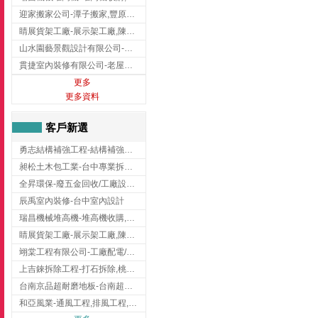
迎家搬家公司-潭子搬家,豐原搬家,大雅搬家,大甲搬家,台中推薦搬家,台中搬家
睛展貨架工廠-展示架工廠,陳列架,台中展示架工廠
山水園藝景觀設計有限公司-景觀工程,景觀設計,新竹園藝工程,新竹景觀設計
貫捷室內裝修有限公司-老屋翻新工程,台中老屋翻新工程,台中舊屋翻新
更多
更多資料
客戶新選
勇志結構補強工程-結構補強工程 ,桃園結構補強工程,龍潭結構補強工程
昶松土木包工業-台中專業拆除工程/挖土機出租
全昇環保-廢五金回收/工廠設備收購/機械設備回收/高價收購廠房設備
辰禹室內裝修-台中室內設計
瑞昌機械堆高機-堆高機收購,新北市堆高機,桃園堆高機
睛展貨架工廠-展示架工廠,陳列架,台中展示架工廠
翊棠工程有限公司-工廠配電/高雄消防機電公司
上吉錸拆除工程-打石拆除,桃園打石拆除,桃園拆除工程
台南京品超耐磨地板-台南超耐磨地板
和亞風業-通風工程,排風工程,彰化通風工程,彰化排風工程