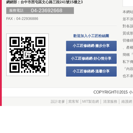
網銷部：台中市西屯區文心路三段241號15樓之3
04-23692668
服務電話
本網
FAX：04-22936886
並不
對各
質或
歡迎加入小工匠粉絲團
切修
小工匠修繕網-撇步分享
、產
簡稱
小工匠修繕網-好心情分享
私下
『內
小工匠修繕網-溫馨分享
也不
COPYRIGHT©20
設計老爹
│
窩客幫
│
MIT製造網
│
清潔服務
│
維護網