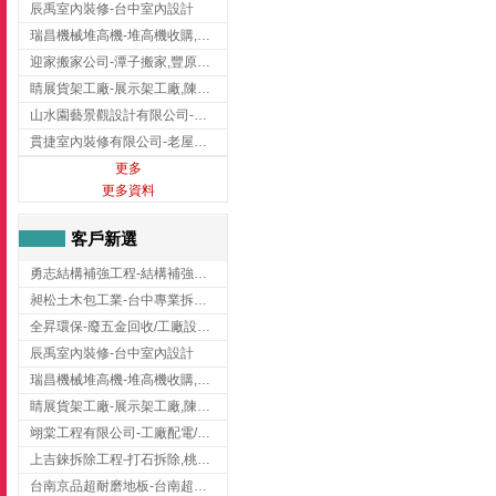
辰禹室內裝修-台中室內設計
瑞昌機械堆高機-堆高機收購,新北市堆高機,桃園堆高機
迎家搬家公司-潭子搬家,豐原搬家,大雅搬家,大甲搬家,台中推薦搬家,台中搬家
睛展貨架工廠-展示架工廠,陳列架,台中展示架工廠
山水園藝景觀設計有限公司-景觀工程,景觀設計,新竹園藝工程,新竹景觀設計
貫捷室內裝修有限公司-老屋翻新工程,台中老屋翻新工程,台中舊屋翻新
更多
更多資料
客戶新選
勇志結構補強工程-結構補強工程 ,桃園結構補強工程,龍潭結構補強工程
昶松土木包工業-台中專業拆除工程/挖土機出租
全昇環保-廢五金回收/工廠設備收購/機械設備回收/高價收購廠房設備
辰禹室內裝修-台中室內設計
瑞昌機械堆高機-堆高機收購,新北市堆高機,桃園堆高機
睛展貨架工廠-展示架工廠,陳列架,台中展示架工廠
翊棠工程有限公司-工廠配電/高雄消防機電公司
上吉錸拆除工程-打石拆除,桃園打石拆除,桃園拆除工程
台南京品超耐磨地板-台南超耐磨地板