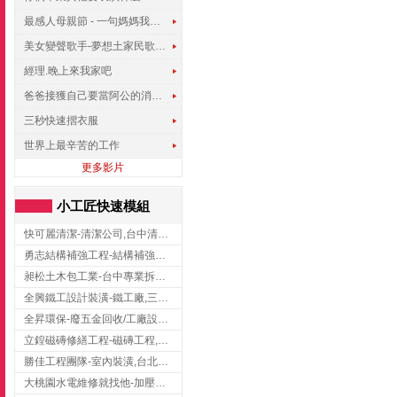
最感人母親節 - 一句媽媽我愛你
美女變聲歌手-夢想土家民歌傳遍世界
經理.晚上來我家吧
爸爸接獲自己要當阿公的消息，反應史上最可愛!!!
三秒快速摺衣服
世界上最辛苦的工作
更多影片
小工匠快速模組
快可麗清潔-清潔公司,台中清潔公司,台中居家清潔
勇志結構補強工程-結構補強工程 ,桃園結構補強工程,龍潭結構補強工程
昶松土木包工業-台中專業拆除工程/挖土機出租
全興鐵工設計裝潢-鐵工廠,三峽鐵工廠,台北鐵工廠
全昇環保-廢五金回收/工廠設備收購/機械設備回收/高價收購廠房設備
立鍠磁磚修繕工程-磁磚工程,磁磚修補,新竹磁磚工程
勝佳工程團隊-室內裝潢,台北房屋裝修,三重室內裝修
大桃園水電維修就找他-加壓馬達,抽水馬達,桃園水電行,中壢水電