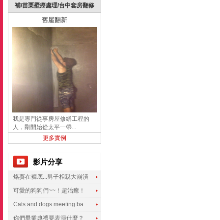
補/苗栗壁癌處理/台中套房翻修
舊屋翻新
我是專門從事房屋修繕工程的
人，剛開始從太平一帶...
更多實例
影片分享
烙賽在褲底...男子相親大崩潰
可愛的狗狗們~~！超治癒！
Cats and dogs meeting babies for the first time
你們畢業典禮要表演什麼？