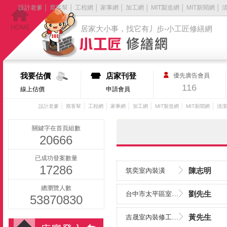
設計老爹
│
窩客幫
│
工程網
│
家事網
│
加工網
│
MIT製造網
│
MIT新聞網
│
居家大小事，找它有丿步-小工匠修繕網
我要估價
店家刊登
優先廣告會員
116
線上估價
申請會員
│
│
│
│
│
│
│
設計老爹
窩客幫
工程網
家事網
加工網
MIT製造網
MIT新聞網
清潔
關鍵字在首頁組數
20666
已成功發案數量
17286
陳志明
筑奕室內裝潢
總瀏覽人數
劉先生
台中市太平區室內裝修-尚友工程/台中舊屋翻新/彰化鐵皮屋/南....
53870830
黃先生
吉晟室內裝修工程/嘉義中古屋翻修/嘉義外牆隔熱/嘉義磁磚剝落....