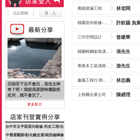
林老闆
萬能抓漏工程
忘記密碼
許欽賜 負
桃園室內裝修-米蕾室內裝修工作室/桃園陽宅風水/桃園木工裝潢....
曾建華
三印空間設計
張先生
桃園輕鋼架裝潢,禾暘輕鋼架裝潢工程-桃園天花板裝潢,青埔輕鋼....
游先生
專業木工裝潢師傅免費估價
林忠義
鑫義工程行-防水抓漏工程/新店區防水抓漏工程
石頭丟下去不會沉，這也太神
奇了吧！我想屈原那時應該投
陳經理
上裕圓企業公司
此河，就不會沉了。
更多影片
台中市太平區室內裝修-尚友工程/台
中舊屋翻新/彰化鐵皮屋/南投磁磚修