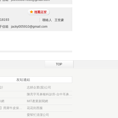
418193
聯絡人
王世豪
子信箱
jacky005910@gmail.com
TOP
友站連結
計
志耕企業(股)公司
陳亮宇耳鼻喉科診所-台中耳鼻喉科診所
車網
MIT產業新聞網
【大衛汽車包膜】用犀牛皮保護貼 為愛車穿
花花街西服
愛幫忙清潔公司