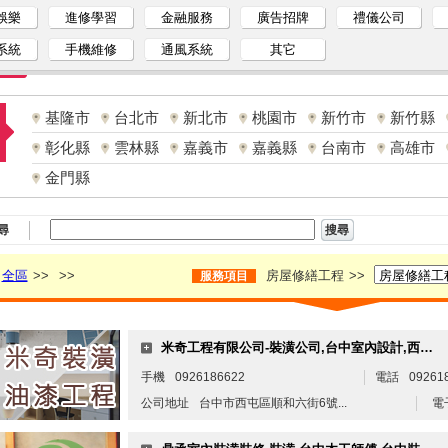
娛樂
進修學習
金融服務
廣告招牌
禮儀公司
系統
手機維修
通風系統
其它
基隆市
台北市
新北市
桃園市
新竹市
新竹縣
彰化縣
雲林縣
嘉義市
嘉義縣
台南市
高雄市
金門縣
尋
全區
>>
>>
房屋修繕工程
>>
服務項目
米奇工程有限公司-裝潢公司,台中室內設計,西屯室內設計,台中裝潢,台中室內裝潢,台中油漆工程
手機
0926186622
電話
09261
公司地址
台中市西屯區順和六街6號...
電