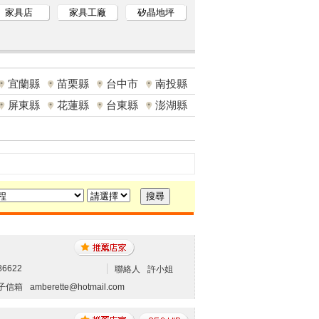
家具店
家具工廠
矽晶地坪
宜蘭縣
苗栗縣
台中市
南投縣
屏東縣
花蓮縣
台東縣
澎湖縣
86622
聯絡人
許小姐
子信箱
amberette@hotmail.com