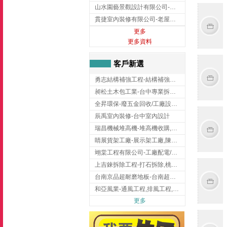
山水園藝景觀設計有限公司-景觀工程,景觀設計,新竹園藝工程,新竹景觀設計
貫捷室內裝修有限公司-老屋翻新工程,台中老屋翻新工程,台中舊屋翻新
更多
更多資料
客戶新選
勇志結構補強工程-結構補強工程 ,桃園結構補強工程,龍潭結構補強工程
昶松土木包工業-台中專業拆除工程/挖土機出租
全昇環保-廢五金回收/工廠設備收購/機械設備回收/高價收購廠房設備
辰禹室內裝修-台中室內設計
瑞昌機械堆高機-堆高機收購,新北市堆高機,桃園堆高機
睛展貨架工廠-展示架工廠,陳列架,台中展示架工廠
翊棠工程有限公司-工廠配電/高雄消防機電公司
上吉錸拆除工程-打石拆除,桃園打石拆除,桃園拆除工程
台南京品超耐磨地板-台南超耐磨地板
和亞風業-通風工程,排風工程,彰化通風工程,彰化排風工程
更多