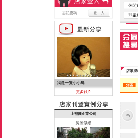
休閒
忘記密碼
弱電
店家搜
我是一隻小小鳥
分區
更多影片
上裕圓企業公司
房屋修繕