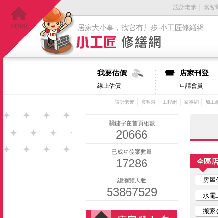
設計老爹
│
窩客
居家大小事，找它有丿步-小工匠修繕網
我要估價
店家刊登
線上估價
申請會員
│
│
│
│
設計老爹
窩客幫
工程網
家事網
加工
關鍵字在首頁組數
20666
已成功發案數量
17286
全區
房屋
總瀏覽人數
53867529
水電
搬家