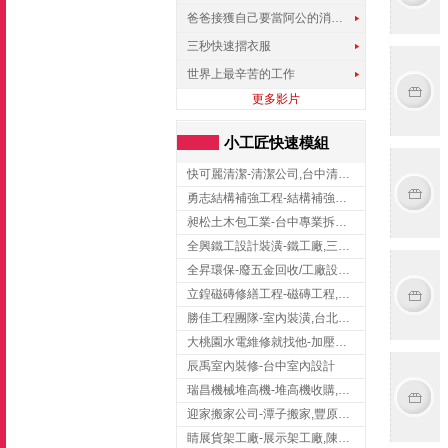
爸爸接獲自己要當阿公的消息，反應史上最可愛!!!
三秒快速摺衣服
世界上最辛苦的工作
更多影片
小工匠快速模組
快可麗清潔-清潔公司,台中清潔公司,台中居家清潔
勇志結構補強工程-結構補強工程 ,桃園結構補強工程,龍潭結構補強工程
昶松土木包工業-台中專業拆除工程/挖土機出租
全興鐵工設計裝潢-鐵工廠,三峽鐵工廠,台北鐵工廠
全昇環保-廢五金回收/工廠設備收購/機械設備回收/高價收購廠房設備
立鍠磁磚修繕工程-磁磚工程,磁磚修補,新竹磁磚工程
勝佳工程團隊-室內裝潢,台北房屋裝修,三重室內裝修
大桃園水電維修就找他-加壓馬達,抽水馬達,桃園水電行,中壢水電
辰禹室內裝修-台中室內設計
瑞昌機械堆高機-堆高機收購,新北市堆高機,桃園堆高機
迎家搬家公司-潭子搬家,豐原搬家,大雅搬家,大甲搬家,台中推薦搬家,台中搬家
睛展貨架工廠-展示架工廠,陳列架,台中展示架工廠