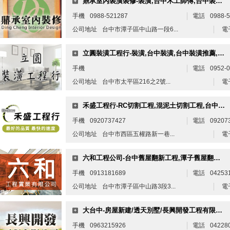
鼎承室內裝潢裝修-裝潢,台中木工師傅,台中裝潢推薦,台中室內裝修
手機
0988-521287
電話
0988-5
公司地址
台中市潭子區中山路一段6...
電
立圓裝潢工程行-裝潢,台中裝潢,台中裝潢推薦,台中木工裝潢,台中裝修工程
手機
電話
0952-
公司地址
台中市太平區216之2號...
電
禾盛工程行-RC切割工程,混泥土切割工程,台中RC切割工程
手機
0920737427
電話
09207
公司地址
台中市西區五權路新一巷...
電
六和工程公司-台中舊屋翻新工程,潭子舊屋翻新工程
手機
0913181689
電話
04253
公司地址
台中市潭子區中山路3段3...
電
大台中-房屋新建/透天別墅/長興開發工程有限公司/鋼構整修工程
手機
0963215926
電話
04228