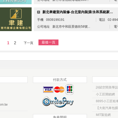
新北聿建室內裝修-台北室內裝潢/永和系統家具設計/中和舊屋翻新/板橋木工裝潢
手機
0939199191
電話
02-89
公司地址
新北市中和區景德街58號...
電
最後一頁
1
2
下一頁
付款方式
詩賦空間美學設
小工匠開鎖網
8895小工匠租
om.tw
MIT製造網
免責聲明