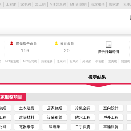
幫
│
工程網
│
家事網
│
加工網
│
MIT製造網
│
MIT新聞網
│
清潔服務
│
搬家網
│
租車
優先廣告會員
黃頁會員
116
20
廣告行銷範例
│
│
│
│
│
│
│
│
│
網
MIT製造網
MIT新聞網
清潔服務
搬家網
租車網
維修網
學習網
愛美網
開鎖網
搜尋結果
店家服務項目
修繕
土木建築
居家修繕
冷氣空調
室內設計
工程
建築材料
設備租賃
防水工程
戶外工程
公司
電器維修
製造業
二手買賣
車輛租賃