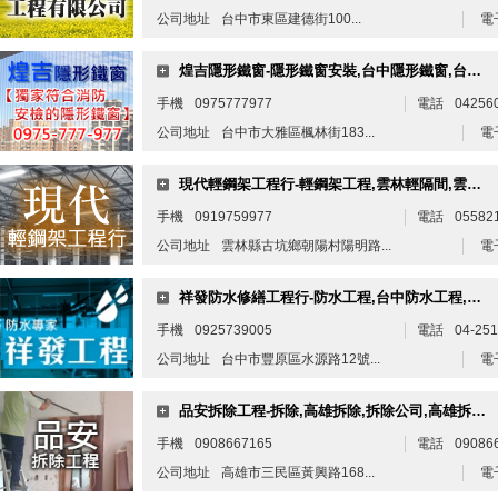
公司地址
台中市東區建德街100...
電
煌吉隱形鐵窗-隱形鐵窗安裝,台中隱形鐵窗,台中隱形鐵窗推薦
手機
0975777977
電話
04256
公司地址
台中市大雅區楓林街183...
電
現代輕鋼架工程行-輕鋼架工程,雲林輕隔間,雲林輕鋼架,古坑輕鋼架工程
手機
0919759977
電話
05582
公司地址
雲林縣古坑鄉朝陽村陽明路...
電
祥發防水修繕工程行-防水工程,台中防水工程,豐原防水工程
手機
0925739005
電話
04-25
公司地址
台中市豐原區水源路12號...
電
品安拆除工程-拆除,高雄拆除,拆除公司,高雄拆除公司,高雄裝潢拆除,高雄專業拆除
手機
0908667165
電話
09086
公司地址
高雄市三民區黃興路168...
電