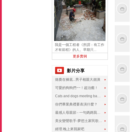
我是一個工程者《所謂：有工作
才有前程》的人。早期只...
更多實例
影片分享
烙賽在褲底...男子相親大崩潰
可愛的狗狗們~~！超治癒！
Cats and dogs meeting babies for the first time
你們畢業典禮要表演什麼？
最感人母親節 - 一句媽媽我愛你
美女變聲歌手-夢想土家民歌傳遍世界
經理.晚上來我家吧