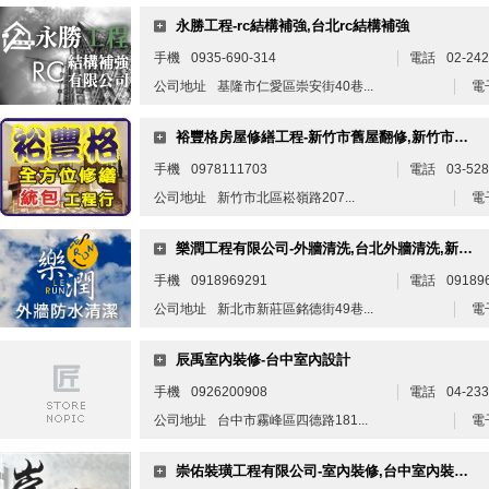
永勝工程-rc結構補強,台北rc結構補強
手機
0935-690-314
電話
02-24
公司地址
基隆市仁愛區崇安街40巷...
電
裕豐格房屋修繕工程-新竹市舊屋翻修,新竹市泥作工程,新竹市房屋改建,新竹市房屋修繕,新竹市套房改建
手機
0978111703
電話
03-52
公司地址
新竹市北區崧嶺路207...
電
樂潤工程有限公司-外牆清洗,台北外牆清洗,新莊外牆清潔,新莊外牆修繕
手機
0918969291
電話
09189
公司地址
新北市新莊區銘德街49巷...
電
辰禹室內裝修-台中室內設計
手機
0926200908
電話
04-23
公司地址
台中市霧峰區四德路181...
電
崇佑裝璜工程有限公司-室內裝修,台中室內裝修,大里室內裝修