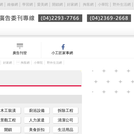
網
│
維修網
│
學習網
│
愛美網
│
開鎖網
│
好家網
│ 
掏客網
│
小華陀
│
野外生活網
│
廣告刊登
小工匠家事網
│
│ 
│
│
│
好家網
掏客網
小華陀
野外生活網
木工裝潢
廚浴設備
拆除工程
景觀工程
人力派遣
清潔公司
開鎖
美食折扣
生活用品