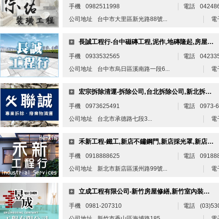
手機
0982511998
電話
04248
公司地址
台中市大里區新光路88號...
電
長誠工程行-台中磁磚工程,泥作,地磚隆起,房屋修繕推薦
手機
0933532565
電話
04233
公司地址
台中市烏日區溪南路一段6...
電
宏宗拆除清運-拆除公司,台北拆除公司,新北拆除公司
手機
0973625491
電話
0973-
公司地址
台北市承德路七段3...
電
禾新工程-鐵工,新店不鏽鋼門,新店採光罩,新店電動捲門,新店鐵皮屋工程,遮雨棚
手機
0918888625
電話
09188
公司地址
新北市新店區溪州路99號...
電
立成工程有限公司-新竹房屋修繕,新竹室內裝修公司
手機
0981-207310
電話
(03)53
公司地址
新竹市香山區海埔路185...
電