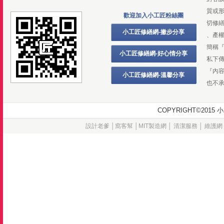
質或
歡迎加入小工匠粉絲團
切修
小工匠修繕網-撇步分享
、產
簡稱
小工匠修繕網-好心情分享
私下
『內
小工匠修繕網-溫馨分享
也不
COPYRIGHT©20
設計老爹
│
窩客幫
│
MIT製造網
│
清潔服務
│
維護網