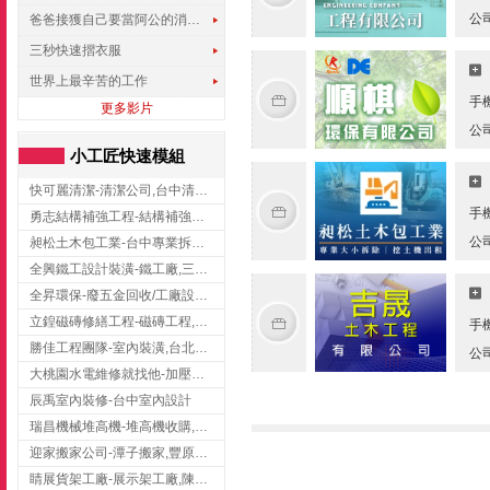
公
爸爸接獲自己要當阿公的消息，反應史上最可愛!!!
三秒快速摺衣服
世界上最辛苦的工作
手
更多影片
公
小工匠快速模組
快可麗清潔-清潔公司,台中清潔公司,台中居家清潔
手
勇志結構補強工程-結構補強工程 ,桃園結構補強工程,龍潭結構補強工程
公
昶松土木包工業-台中專業拆除工程/挖土機出租
全興鐵工設計裝潢-鐵工廠,三峽鐵工廠,台北鐵工廠
全昇環保-廢五金回收/工廠設備收購/機械設備回收/高價收購廠房設備
立鍠磁磚修繕工程-磁磚工程,磁磚修補,新竹磁磚工程
手
勝佳工程團隊-室內裝潢,台北房屋裝修,三重室內裝修
公
大桃園水電維修就找他-加壓馬達,抽水馬達,桃園水電行,中壢水電
辰禹室內裝修-台中室內設計
瑞昌機械堆高機-堆高機收購,新北市堆高機,桃園堆高機
迎家搬家公司-潭子搬家,豐原搬家,大雅搬家,大甲搬家,台中推薦搬家,台中搬家
睛展貨架工廠-展示架工廠,陳列架,台中展示架工廠