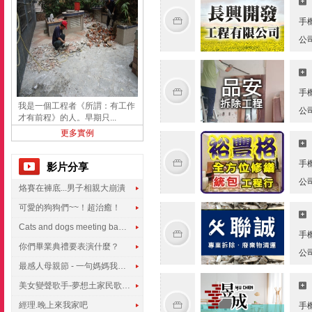
手
公
手
我是一個工程者《所謂：有工作
公
才有前程》的人。早期只...
更多實例
手
影片分享
公
烙賽在褲底...男子相親大崩潰
可愛的狗狗們~~！超治癒！
Cats and dogs meeting babies for the first time
手
你們畢業典禮要表演什麼？
公
最感人母親節 - 一句媽媽我愛你
美女變聲歌手-夢想土家民歌傳遍世界
經理.晚上來我家吧
手