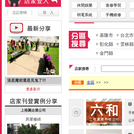
休閒娛樂
進修學習
忘記密碼
弱電系統
手機維修
基隆市
台北市
彰化縣
雲林縣
金門縣
店家搜尋
這是魔術還是見鬼了!!!
全區
>>
>>
分區
更多影片
上裕圓企業公司
手
房屋修繕
公