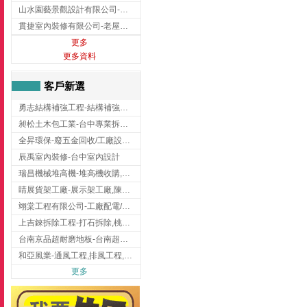
山水園藝景觀設計有限公司-景觀工程,景觀設計,新竹園藝工程,新竹景觀設計
貫捷室內裝修有限公司-老屋翻新工程,台中老屋翻新工程,台中舊屋翻新
更多
更多資料
客戶新選
勇志結構補強工程-結構補強工程 ,桃園結構補強工程,龍潭結構補強工程
昶松土木包工業-台中專業拆除工程/挖土機出租
全昇環保-廢五金回收/工廠設備收購/機械設備回收/高價收購廠房設備
辰禹室內裝修-台中室內設計
瑞昌機械堆高機-堆高機收購,新北市堆高機,桃園堆高機
睛展貨架工廠-展示架工廠,陳列架,台中展示架工廠
翊棠工程有限公司-工廠配電/高雄消防機電公司
上吉錸拆除工程-打石拆除,桃園打石拆除,桃園拆除工程
台南京品超耐磨地板-台南超耐磨地板
和亞風業-通風工程,排風工程,彰化通風工程,彰化排風工程
更多