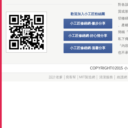
對各
質或
歡迎加入小工匠粉絲團
切修
小工匠修繕網-撇步分享
、產
簡稱
小工匠修繕網-好心情分享
私下
『內
小工匠修繕網-溫馨分享
也不
COPYRIGHT©20
設計老爹
│
窩客幫
│
MIT製造網
│
清潔服務
│
維護網