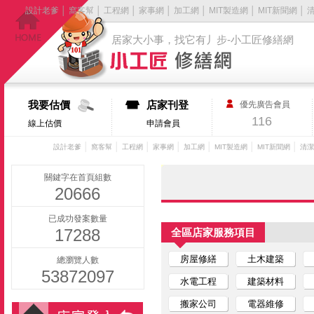
設計老爹
│
窩客幫
│
工程網
│
家事網
│
加工網
│
MIT製造網
│
MIT新聞網
│
居家大小事，找它有丿步-小工匠修繕網
我要估價
店家刊登
優先廣告會員
116
線上估價
申請會員
│
│
│
│
│
│
│
設計老爹
窩客幫
工程網
家事網
加工網
MIT製造網
MIT新聞網
清潔
關鍵字在首頁組數
20666
已成功發案數量
17288
全區店家服務項目
房屋修繕
土木建築
總瀏覽人數
53872097
水電工程
建築材料
搬家公司
電器維修