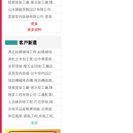
睛展貨架工廠-展示架工廠,陳列架,台中展示架工廠
山水園藝景觀設計有限公司-景觀工程,景觀設計,新竹園藝工程,新竹景觀設計
貫捷室內裝修有限公司-老屋翻新工程,台中老屋翻新工程,台中舊屋翻新
更多
更多資料
客戶新選
勇志結構補強工程-結構補強工程 ,桃園結構補強工程,龍潭結構補強工程
昶松土木包工業-台中專業拆除工程/挖土機出租
全昇環保-廢五金回收/工廠設備收購/機械設備回收/高價收購廠房設備
辰禹室內裝修-台中室內設計
瑞昌機械堆高機-堆高機收購,新北市堆高機,桃園堆高機
睛展貨架工廠-展示架工廠,陳列架,台中展示架工廠
翊棠工程有限公司-工廠配電/高雄消防機電公司
上吉錸拆除工程-打石拆除,桃園打石拆除,桃園拆除工程
台南京品超耐磨地板-台南超耐磨地板
和亞風業-通風工程,排風工程,彰化通風工程,彰化排風工程
更多