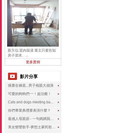
新方位.室內裝潢 業主只要告知
房子需求、...
更多實例
影片分享
烙賽在褲底...男子相親大崩潰
可愛的狗狗們~~！超治癒！
Cats and dogs meeting babies for the first time
你們畢業典禮要表演什麼？
最感人母親節 - 一句媽媽我愛你
美女變聲歌手-夢想土家民歌傳遍世界