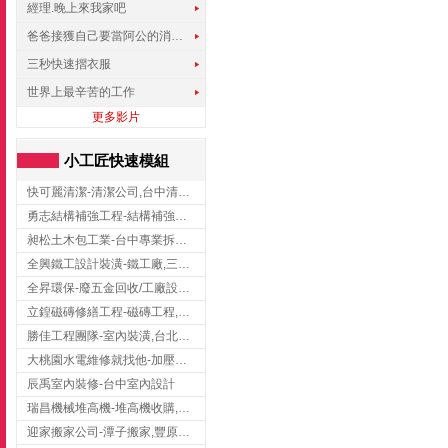
經理.晚上來我家吧
爸爸接獲自己要當阿公的消息，反應史上最可愛!!!
三秒快速摺衣服
世界上最辛苦的工作
更多影片
小工匠快速模組
快可麗清潔-清潔公司,台中清潔公司,台中居家清潔
勇志結構補強工程-結構補強工程 ,桃園結構補強工程,龍潭結構補強工程
昶松土木包工業-台中專業拆除工程/挖土機出租
全興鐵工設計裝潢-鐵工廠,三峽鐵工廠,台北鐵工廠
全昇環保-廢五金回收/工廠設備收購/機械設備回收/高價收購廠房設備
立鍠磁磚修繕工程-磁磚工程,磁磚修補,新竹磁磚工程
勝佳工程團隊-室內裝潢,台北房屋裝修,三重室內裝修
大桃園水電維修就找他-加壓馬達,抽水馬達,桃園水電行,中壢水電
辰禹室內裝修-台中室內設計
瑞昌機械堆高機-堆高機收購,新北市堆高機,桃園堆高機
迎家搬家公司-潭子搬家,豐原搬家,大雅搬家,大甲搬家,台中推薦搬家,台中搬家