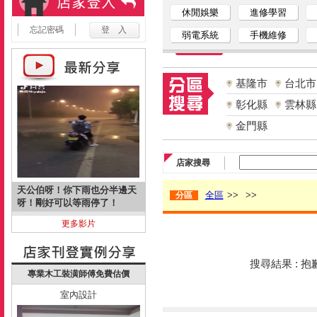
休閒娛樂
進修學習
忘記密碼
弱電系統
手機維修
基隆市
台北市
彰化縣
雲林縣
金門縣
店家搜尋
天公伯呀！你下雨也分半邊天
全區
>>
>>
分區
呀！剛好可以等雨停了！
更多影片
搜尋結果 : 
專業木工裝潢師傅免費估價
室內設計