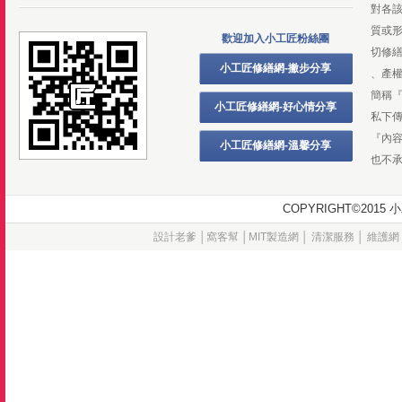
對各
質或
歡迎加入小工匠粉絲團
切修
小工匠修繕網-撇步分享
、產
簡稱
小工匠修繕網-好心情分享
私下
『內
小工匠修繕網-溫馨分享
也不
COPYRIGHT©20
設計老爹
│
窩客幫
│
MIT製造網
│
清潔服務
│
維護網