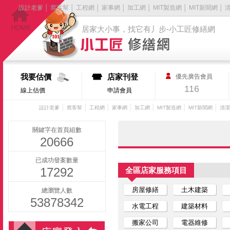
設計老爹
│
窩客幫
│
工程網
│
家事網
│
加工網
│
MIT製造網
│
MIT新聞網
│
居家大小事，找它有丿步-小工匠修繕網
我要估價
店家刊登
優先廣告會員
116
線上估價
申請會員
│
│
│
│
│
│
│
設計老爹
窩客幫
工程網
家事網
加工網
MIT製造網
MIT新聞網
清潔
關鍵字在首頁組數
20666
已成功發案數量
17292
全區店家服務項目
房屋修繕
土木建築
總瀏覽人數
53878342
水電工程
建築材料
搬家公司
電器維修