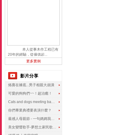
本人從事木作工程已有
20年的經驗，從傢俱起...
更多實例
影片分享
烙賽在褲底...男子相親大崩潰
可愛的狗狗們~~！超治癒！
Cats and dogs meeting babies for the first time
你們畢業典禮要表演什麼？
最感人母親節 - 一句媽媽我愛你
美女變聲歌手-夢想土家民歌傳遍世界