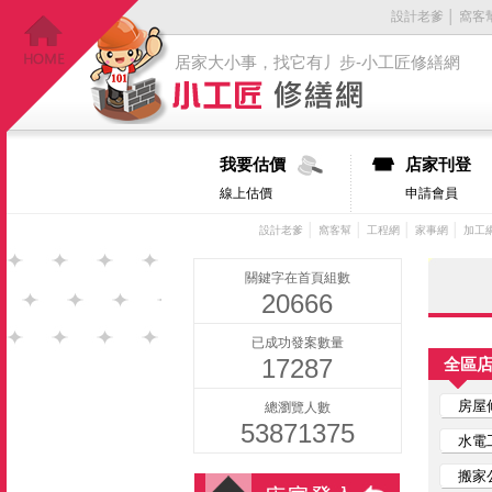
設計老爹
│
窩客
居家大小事，找它有丿步-小工匠修繕網
我要估價
店家刊登
線上估價
申請會員
│
│
│
│
設計老爹
窩客幫
工程網
家事網
加工
關鍵字在首頁組數
20666
已成功發案數量
17287
全區
房屋
總瀏覽人數
53871375
水電
搬家