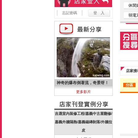
休閒
忘記密碼
弱電
店家搜
神奇的爆布倒著流，奇景呀！
分區
更多影片
吉晟室內裝修工程/嘉義中古屋翻修/
嘉義外牆隔熱/嘉義磁磚剝落/外牆拉
皮