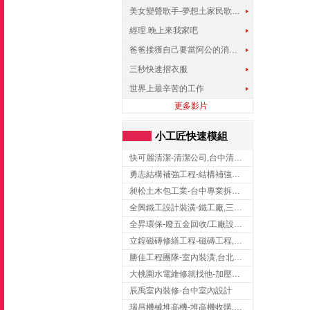
美女變聲歌手-夢想土家民歌傳遍世界
經理.晚上來我家吧
爸爸接獲自己要當阿公的消息，反應史上最可愛!!!
三秒快速摺衣服
世界上最辛苦的工作
更多影片
小工匠快速模組
快可麗清潔-清潔公司,台中清潔公司,台中居家清潔
勇志結構補強工程-結構補強工程 ,桃園結構補強工程,龍潭結構補強工程
昶松土木包工業-台中專業拆除工程/挖土機出租
全興鐵工設計裝潢-鐵工廠,三峽鐵工廠,台北鐵工廠
全昇環保-廢五金回收/工廠設備收購/機械設備回收/高價收購廠房設備
立鍠磁磚修繕工程-磁磚工程,磁磚修補,新竹磁磚工程
勝佳工程團隊-室內裝潢,台北房屋裝修,三重室內裝修
大桃園水電維修就找他-加壓馬達,抽水馬達,桃園水電行,中壢水電
辰禹室內裝修-台中室內設計
瑞昌機械堆高機-堆高機收購,新北市堆高機,桃園堆高機