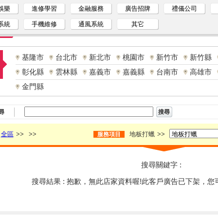
娛樂
進修學習
金融服務
廣告招牌
禮儀公司
系統
手機維修
通風系統
其它
基隆市
台北市
新北市
桃園市
新竹市
新竹縣
彰化縣
雲林縣
嘉義市
嘉義縣
台南市
高雄市
金門縣
尋
全區
>>
>>
地板打蠟
>>
服務項目
搜尋關鍵字 :
搜尋結果 : 抱歉，無此店家資料喔!此客戶廣告已下架，您