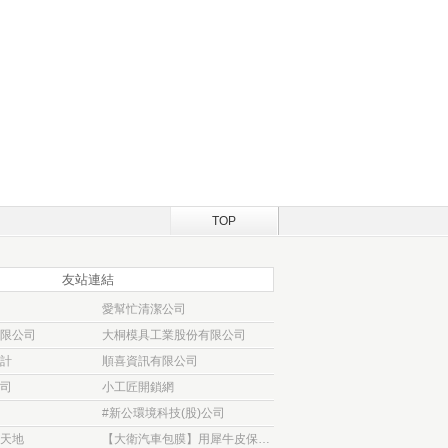
TOP
友站連結
愛幫忙清潔公司
限公司
大桐模具工業股份有限公司
計
順喜資訊有限公司
司
小工匠開鎖網
#新公環境科技(股)公司
天地
【大衛汽車包膜】用犀牛皮保護貼 為愛車穿