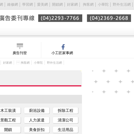
網
│
維修網
│
學習網
│
愛美網
│
開鎖網
│
好家網
│ 
掏客網
│
小華陀
│
野外生活網
│
廣告刊登
小工匠家事網
│
│ 
│
│
│
好家網
掏客網
小華陀
野外生活網
木工裝潢
廚浴設備
拆除工程
景觀工程
人力派遣
清潔公司
開鎖
美食折扣
生活用品