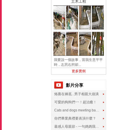
土木工程
我要說一個故事，當我生意平平
時，左思右想卻...
更多實例
影片分享
烙賽在褲底...男子相親大崩潰
可愛的狗狗們~~！超治癒！
Cats and dogs meeting babies for the first time
你們畢業典禮要表演什麼？
最感人母親節 - 一句媽媽我愛你