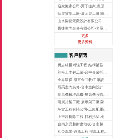
迎家搬家公司-潭子搬家,豐原搬家,大雅搬家,大甲搬家,台中推薦搬家,台中搬家
睛展貨架工廠-展示架工廠,陳列架,台中展示架工廠
山水園藝景觀設計有限公司-景觀工程,景觀設計,新竹園藝工程,新竹景觀設計
貫捷室內裝修有限公司-老屋翻新工程,台中老屋翻新工程,台中舊屋翻新
更多
更多資料
客戶新選
勇志結構補強工程-結構補強工程 ,桃園結構補強工程,龍潭結構補強工程
昶松土木包工業-台中專業拆除工程/挖土機出租
全昇環保-廢五金回收/工廠設備收購/機械設備回收/高價收購廠房設備
辰禹室內裝修-台中室內設計
瑞昌機械堆高機-堆高機收購,新北市堆高機,桃園堆高機
睛展貨架工廠-展示架工廠,陳列架,台中展示架工廠
翊棠工程有限公司-工廠配電/高雄消防機電公司
上吉錸拆除工程-打石拆除,桃園打石拆除,桃園拆除工程
台南京品超耐磨地板-台南超耐磨地板
和亞風業-通風工程,排風工程,彰化通風工程,彰化排風工程