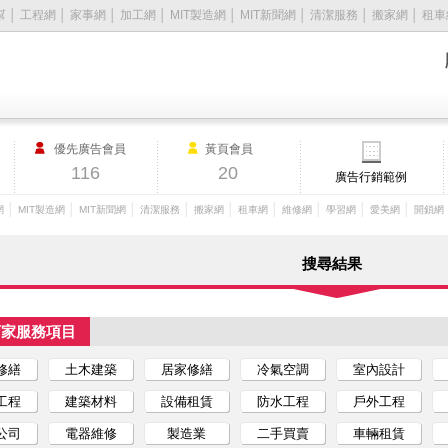
幫
│
工程網
│
家事網
│
加工網
│
MIT製造網
│
MIT新聞網
│
清潔服務
│
搬家網
│
租車
優先廣告會員
黃頁會員
116
20
廣告行銷範例
│
│
│
│
│
│
│
│
│
網
MIT製造網
MIT新聞網
清潔服務
搬家網
租車網
維修網
學習網
愛美網
開鎖網
搜尋結果
店家服務項目
修繕
土木建築
居家修繕
冷氣空調
室內設計
工程
建築材料
設備租賃
防水工程
戶外工程
公司
電器維修
製造業
二手買賣
車輛租賃