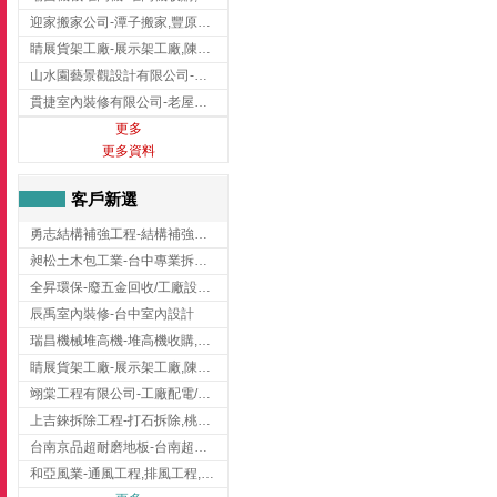
迎家搬家公司-潭子搬家,豐原搬家,大雅搬家,大甲搬家,台中推薦搬家,台中搬家
睛展貨架工廠-展示架工廠,陳列架,台中展示架工廠
山水園藝景觀設計有限公司-景觀工程,景觀設計,新竹園藝工程,新竹景觀設計
貫捷室內裝修有限公司-老屋翻新工程,台中老屋翻新工程,台中舊屋翻新
更多
更多資料
客戶新選
勇志結構補強工程-結構補強工程 ,桃園結構補強工程,龍潭結構補強工程
昶松土木包工業-台中專業拆除工程/挖土機出租
全昇環保-廢五金回收/工廠設備收購/機械設備回收/高價收購廠房設備
辰禹室內裝修-台中室內設計
瑞昌機械堆高機-堆高機收購,新北市堆高機,桃園堆高機
睛展貨架工廠-展示架工廠,陳列架,台中展示架工廠
翊棠工程有限公司-工廠配電/高雄消防機電公司
上吉錸拆除工程-打石拆除,桃園打石拆除,桃園拆除工程
台南京品超耐磨地板-台南超耐磨地板
和亞風業-通風工程,排風工程,彰化通風工程,彰化排風工程