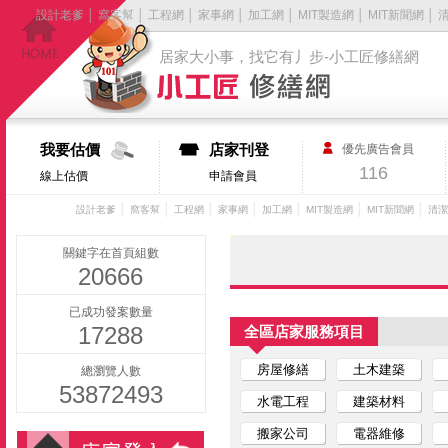
設計老爹
│
窩客幫
│
工程網
│
家事網
│
加工網
│
MIT製造網
│
MIT新聞網
│
居家大小事，找它有丿步-小工匠修繕網
我要估價
店家刊登
優先廣告會員
116
線上估價
申請會員
│
│
│
│
│
│
│
設計老爹
窩客幫
工程網
家事網
加工網
MIT製造網
MIT新聞網
清潔
關鍵字在首頁組數
20666
已成功發案數量
17288
全區店家服務項目
房屋修繕
土木建築
總瀏覽人數
53872493
水電工程
建築材料
搬家公司
電器維修