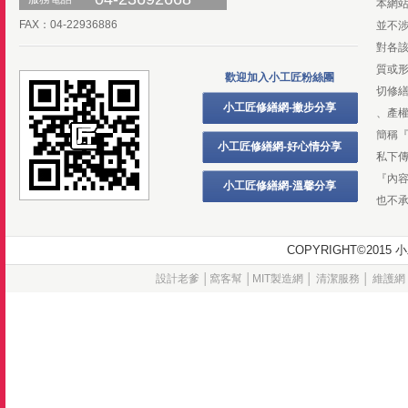
本網
FAX：04-22936886
並不
對各
質或
歡迎加入小工匠粉絲團
切修
小工匠修繕網-撇步分享
、產
簡稱
小工匠修繕網-好心情分享
私下
『內
小工匠修繕網-溫馨分享
也不
COPYRIGHT©20
設計老爹
│
窩客幫
│
MIT製造網
│
清潔服務
│
維護網