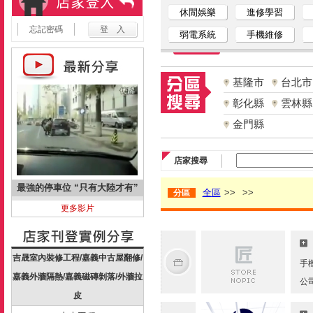
休閒娛樂
進修學習
忘記密碼
弱電系統
手機維修
基隆市
台北市
彰化縣
雲林縣
金門縣
店家搜尋
最強的停車位 “只有大陸才有”
全區
>>
>>
分區
更多影片
吉晟室內裝修工程/嘉義中古屋翻修/
手
嘉義外牆隔熱/嘉義磁磚剝落/外牆拉
公
皮