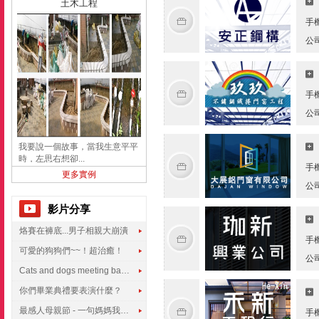
土木工程
手
公
手
公
我要說一個故事，當我生意平平
時，左思右想卻...
手
更多實例
公
影片分享
烙賽在褲底...男子相親大崩潰
手
可愛的狗狗們~~！超治癒！
公
Cats and dogs meeting babies for the first time
你們畢業典禮要表演什麼？
最感人母親節 - 一句媽媽我愛你
手