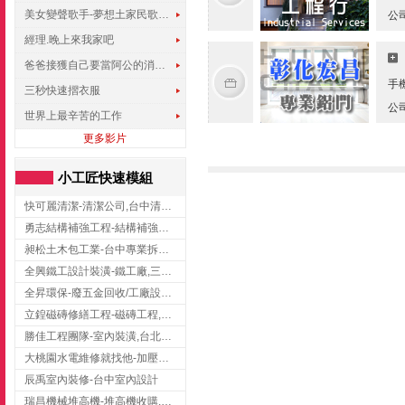
美女變聲歌手-夢想土家民歌傳遍世界
公
經理.晚上來我家吧
爸爸接獲自己要當阿公的消息，反應史上最可愛!!!
手
三秒快速摺衣服
公
世界上最辛苦的工作
更多影片
小工匠快速模組
快可麗清潔-清潔公司,台中清潔公司,台中居家清潔
勇志結構補強工程-結構補強工程 ,桃園結構補強工程,龍潭結構補強工程
昶松土木包工業-台中專業拆除工程/挖土機出租
全興鐵工設計裝潢-鐵工廠,三峽鐵工廠,台北鐵工廠
全昇環保-廢五金回收/工廠設備收購/機械設備回收/高價收購廠房設備
立鍠磁磚修繕工程-磁磚工程,磁磚修補,新竹磁磚工程
勝佳工程團隊-室內裝潢,台北房屋裝修,三重室內裝修
大桃園水電維修就找他-加壓馬達,抽水馬達,桃園水電行,中壢水電
辰禹室內裝修-台中室內設計
瑞昌機械堆高機-堆高機收購,新北市堆高機,桃園堆高機