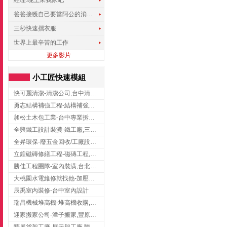
經理.晚上來我家吧
爸爸接獲自己要當阿公的消息，反應史上最可愛!!!
三秒快速摺衣服
世界上最辛苦的工作
更多影片
小工匠快速模組
快可麗清潔-清潔公司,台中清潔公司,台中居家清潔
勇志結構補強工程-結構補強工程 ,桃園結構補強工程,龍潭結構補強工程
昶松土木包工業-台中專業拆除工程/挖土機出租
全興鐵工設計裝潢-鐵工廠,三峽鐵工廠,台北鐵工廠
全昇環保-廢五金回收/工廠設備收購/機械設備回收/高價收購廠房設備
立鍠磁磚修繕工程-磁磚工程,磁磚修補,新竹磁磚工程
勝佳工程團隊-室內裝潢,台北房屋裝修,三重室內裝修
大桃園水電維修就找他-加壓馬達,抽水馬達,桃園水電行,中壢水電
辰禹室內裝修-台中室內設計
瑞昌機械堆高機-堆高機收購,新北市堆高機,桃園堆高機
迎家搬家公司-潭子搬家,豐原搬家,大雅搬家,大甲搬家,台中推薦搬家,台中搬家