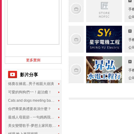
手
公
手
公
更多實例
手
影片分享
公
烙賽在褲底...男子相親大崩潰
可愛的狗狗們~~！超治癒！
Cats and dogs meeting babies for the first time
你們畢業典禮要表演什麼？
最感人母親節 - 一句媽媽我愛你
美女變聲歌手-夢想土家民歌傳遍世界