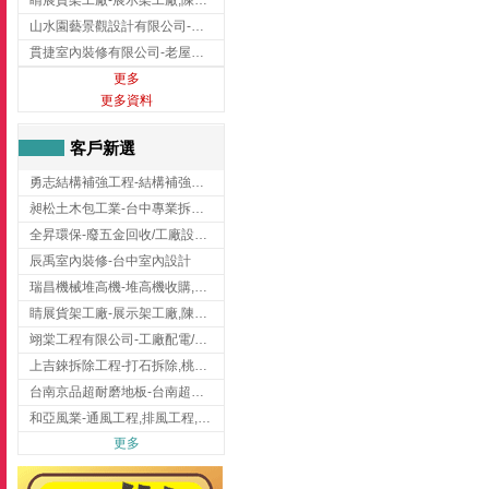
睛展貨架工廠-展示架工廠,陳列架,台中展示架工廠
山水園藝景觀設計有限公司-景觀工程,景觀設計,新竹園藝工程,新竹景觀設計
貫捷室內裝修有限公司-老屋翻新工程,台中老屋翻新工程,台中舊屋翻新
更多
更多資料
客戶新選
勇志結構補強工程-結構補強工程 ,桃園結構補強工程,龍潭結構補強工程
昶松土木包工業-台中專業拆除工程/挖土機出租
全昇環保-廢五金回收/工廠設備收購/機械設備回收/高價收購廠房設備
辰禹室內裝修-台中室內設計
瑞昌機械堆高機-堆高機收購,新北市堆高機,桃園堆高機
睛展貨架工廠-展示架工廠,陳列架,台中展示架工廠
翊棠工程有限公司-工廠配電/高雄消防機電公司
上吉錸拆除工程-打石拆除,桃園打石拆除,桃園拆除工程
台南京品超耐磨地板-台南超耐磨地板
和亞風業-通風工程,排風工程,彰化通風工程,彰化排風工程
更多