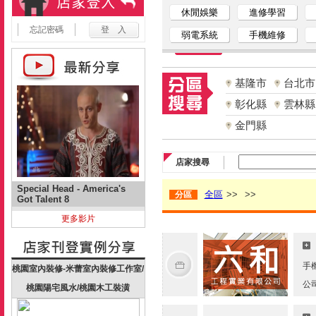
休閒娛樂
進修學習
忘記密碼
弱電系統
手機維修
基隆市
台北市
彰化縣
雲林縣
金門縣
店家搜尋
Special Head - America's
全區
>>
>>
分區
Got Talent 8
更多影片
手
桃園室內裝修-米蕾室內裝修工作室/
公
桃園陽宅風水/桃園木工裝潢