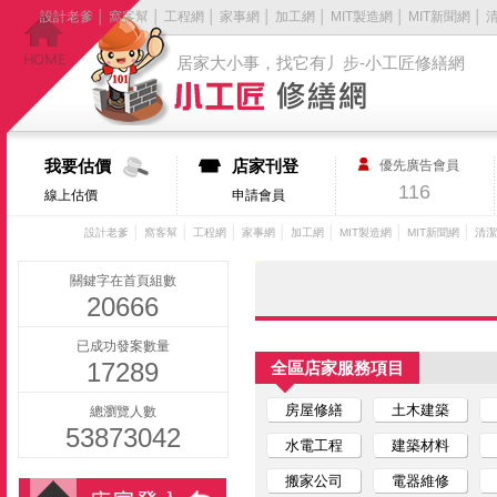
設計老爹
│
窩客幫
│
工程網
│
家事網
│
加工網
│
MIT製造網
│
MIT新聞網
│
居家大小事，找它有丿步-小工匠修繕網
我要估價
店家刊登
優先廣告會員
116
線上估價
申請會員
│
│
│
│
│
│
│
設計老爹
窩客幫
工程網
家事網
加工網
MIT製造網
MIT新聞網
清潔
關鍵字在首頁組數
20666
已成功發案數量
17289
全區店家服務項目
房屋修繕
土木建築
總瀏覽人數
53873042
水電工程
建築材料
搬家公司
電器維修