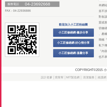
04-23692668
服務電話
本網
FAX：04-22936886
並不
對各
質或
歡迎加入小工匠粉絲團
切修
小工匠修繕網-撇步分享
、產
簡稱
小工匠修繕網-好心情分享
私下
『內
小工匠修繕網-溫馨分享
也不
COPYRIGHT©20
設計老爹
│
窩客幫
│
MIT製造網
│
清潔服務
│
維護網