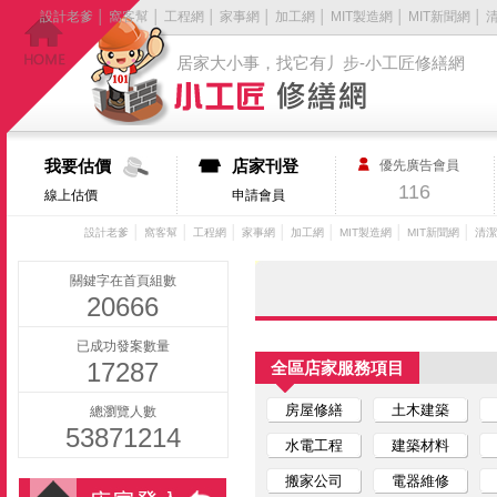
設計老爹
│
窩客幫
│
工程網
│
家事網
│
加工網
│
MIT製造網
│
MIT新聞網
│
居家大小事，找它有丿步-小工匠修繕網
我要估價
店家刊登
優先廣告會員
116
線上估價
申請會員
│
│
│
│
│
│
│
設計老爹
窩客幫
工程網
家事網
加工網
MIT製造網
MIT新聞網
清潔
關鍵字在首頁組數
20666
已成功發案數量
17287
全區店家服務項目
房屋修繕
土木建築
總瀏覽人數
53871214
水電工程
建築材料
搬家公司
電器維修