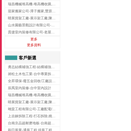
瑞昌機械堆高機-堆高機收購,新北市堆高機,桃園堆高機
迎家搬家公司-潭子搬家,豐原搬家,大雅搬家,大甲搬家,台中推薦搬家,台中搬家
睛展貨架工廠-展示架工廠,陳列架,台中展示架工廠
山水園藝景觀設計有限公司-景觀工程,景觀設計,新竹園藝工程,新竹景觀設計
貫捷室內裝修有限公司-老屋翻新工程,台中老屋翻新工程,台中舊屋翻新
更多
更多資料
客戶新選
勇志結構補強工程-結構補強工程 ,桃園結構補強工程,龍潭結構補強工程
昶松土木包工業-台中專業拆除工程/挖土機出租
全昇環保-廢五金回收/工廠設備收購/機械設備回收/高價收購廠房設備
辰禹室內裝修-台中室內設計
瑞昌機械堆高機-堆高機收購,新北市堆高機,桃園堆高機
睛展貨架工廠-展示架工廠,陳列架,台中展示架工廠
翊棠工程有限公司-工廠配電/高雄消防機電公司
上吉錸拆除工程-打石拆除,桃園打石拆除,桃園拆除工程
台南京品超耐磨地板-台南超耐磨地板
和亞風業-通風工程,排風工程,彰化通風工程,彰化排風工程