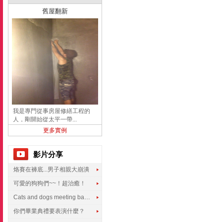
舊屋翻新
我是專門從事房屋修繕工程的
人，剛開始從太平一帶...
更多實例
影片分享
烙賽在褲底...男子相親大崩潰
可愛的狗狗們~~！超治癒！
Cats and dogs meeting babies for the first time
你們畢業典禮要表演什麼？