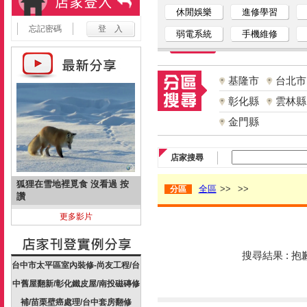
休閒娛樂
進修學習
忘記密碼
弱電系統
手機維修
基隆市
台北市
彰化縣
雲林縣
金門縣
店家搜尋
狐狸在雪地裡覓食 沒看過 按
全區
>>
>>
分區
讚
更多影片
搜尋結果 : 
台中市太平區室內裝修-尚友工程/台
中舊屋翻新/彰化鐵皮屋/南投磁磚修
補/苗栗壁癌處理/台中套房翻修