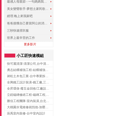
最感人母親節 - 一句媽媽我愛你
美女變聲歌手-夢想土家民歌傳遍世界
經理.晚上來我家吧
爸爸接獲自己要當阿公的消息，反應史上最可愛!!!
三秒快速摺衣服
世界上最辛苦的工作
更多影片
小工匠快速模組
快可麗清潔-清潔公司,台中清潔公司,台中居家清潔
勇志結構補強工程-結構補強工程 ,桃園結構補強工程,龍潭結構補強工程
昶松土木包工業-台中專業拆除工程/挖土機出租
全興鐵工設計裝潢-鐵工廠,三峽鐵工廠,台北鐵工廠
全昇環保-廢五金回收/工廠設備收購/機械設備回收/高價收購廠房設備
立鍠磁磚修繕工程-磁磚工程,磁磚修補,新竹磁磚工程
勝佳工程團隊-室內裝潢,台北房屋裝修,三重室內裝修
大桃園水電維修就找他-加壓馬達,抽水馬達,桃園水電行,中壢水電
辰禹室內裝修-台中室內設計