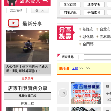
休閒娛樂
進修學習
忘記密碼
弱電系統
手機維修
基隆市
台北市
彰化縣
雲林縣
金門縣
店家搜尋
天公伯呀！你下雨也分半邊天
全區
>>
>>
分區
呀！剛好可以等雨停了！
更多影片
手
萬能抓漏工程
公
抓漏工程