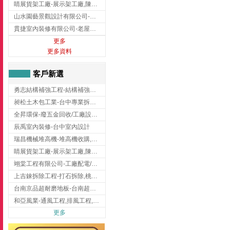
睛展貨架工廠-展示架工廠,陳列架,台中展示架工廠
山水園藝景觀設計有限公司-景觀工程,景觀設計,新竹園藝工程,新竹景觀設計
貫捷室內裝修有限公司-老屋翻新工程,台中老屋翻新工程,台中舊屋翻新
更多
更多資料
客戶新選
勇志結構補強工程-結構補強工程 ,桃園結構補強工程,龍潭結構補強工程
昶松土木包工業-台中專業拆除工程/挖土機出租
全昇環保-廢五金回收/工廠設備收購/機械設備回收/高價收購廠房設備
辰禹室內裝修-台中室內設計
瑞昌機械堆高機-堆高機收購,新北市堆高機,桃園堆高機
睛展貨架工廠-展示架工廠,陳列架,台中展示架工廠
翊棠工程有限公司-工廠配電/高雄消防機電公司
上吉錸拆除工程-打石拆除,桃園打石拆除,桃園拆除工程
台南京品超耐磨地板-台南超耐磨地板
和亞風業-通風工程,排風工程,彰化通風工程,彰化排風工程
更多