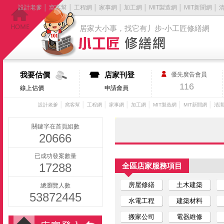
設計老爹
│
窩客幫
│
工程網
│
家事網
│
加工網
│
MIT製造網
│
MIT新聞網
│
居家大小事，找它有丿步-小工匠修繕網
我要估價
店家刊登
優先廣告會員
116
線上估價
申請會員
│
│
│
│
│
│
│
設計老爹
窩客幫
工程網
家事網
加工網
MIT製造網
MIT新聞網
清潔
關鍵字在首頁組數
20666
已成功發案數量
17288
全區店家服務項目
房屋修繕
土木建築
總瀏覽人數
53872445
水電工程
建築材料
搬家公司
電器維修