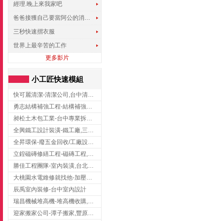
經理.晚上來我家吧
爸爸接獲自己要當阿公的消息，反應史上最可愛!!!
三秒快速摺衣服
世界上最辛苦的工作
更多影片
小工匠快速模組
快可麗清潔-清潔公司,台中清潔公司,台中居家清潔
勇志結構補強工程-結構補強工程 ,桃園結構補強工程,龍潭結構補強工程
昶松土木包工業-台中專業拆除工程/挖土機出租
全興鐵工設計裝潢-鐵工廠,三峽鐵工廠,台北鐵工廠
全昇環保-廢五金回收/工廠設備收購/機械設備回收/高價收購廠房設備
立鍠磁磚修繕工程-磁磚工程,磁磚修補,新竹磁磚工程
勝佳工程團隊-室內裝潢,台北房屋裝修,三重室內裝修
大桃園水電維修就找他-加壓馬達,抽水馬達,桃園水電行,中壢水電
辰禹室內裝修-台中室內設計
瑞昌機械堆高機-堆高機收購,新北市堆高機,桃園堆高機
迎家搬家公司-潭子搬家,豐原搬家,大雅搬家,大甲搬家,台中推薦搬家,台中搬家