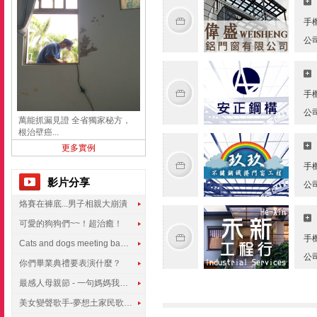
手
公
手
公
萬能抓漏見證 全省獨家秘方，
根治壁癌...
更多實例
手
影片分享
公
烙賽在褲底...男子相親大崩潰
可愛的狗狗們~~！超治癒！
手
Cats and dogs meeting babies for the first time
公
你們畢業典禮要表演什麼？
最感人母親節 - 一句媽媽我愛你
美女變聲歌手-夢想土家民歌傳遍世界