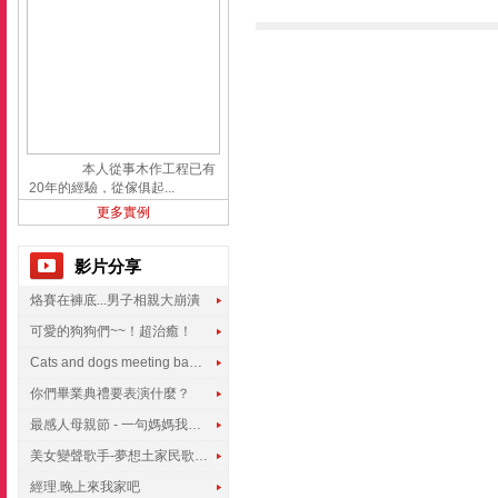
本人從事木作工程已有
20年的經驗，從傢俱起...
更多實例
影片分享
烙賽在褲底...男子相親大崩潰
可愛的狗狗們~~！超治癒！
Cats and dogs meeting babies for the first time
你們畢業典禮要表演什麼？
最感人母親節 - 一句媽媽我愛你
美女變聲歌手-夢想土家民歌傳遍世界
經理.晚上來我家吧