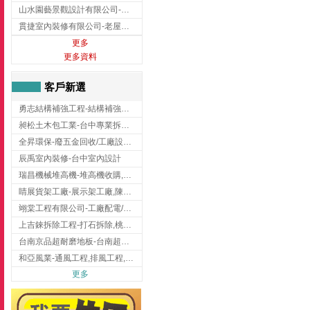
山水園藝景觀設計有限公司-景觀工程,景觀設計,新竹園藝工程,新竹景觀設計
貫捷室內裝修有限公司-老屋翻新工程,台中老屋翻新工程,台中舊屋翻新
更多
更多資料
客戶新選
勇志結構補強工程-結構補強工程 ,桃園結構補強工程,龍潭結構補強工程
昶松土木包工業-台中專業拆除工程/挖土機出租
全昇環保-廢五金回收/工廠設備收購/機械設備回收/高價收購廠房設備
辰禹室內裝修-台中室內設計
瑞昌機械堆高機-堆高機收購,新北市堆高機,桃園堆高機
睛展貨架工廠-展示架工廠,陳列架,台中展示架工廠
翊棠工程有限公司-工廠配電/高雄消防機電公司
上吉錸拆除工程-打石拆除,桃園打石拆除,桃園拆除工程
台南京品超耐磨地板-台南超耐磨地板
和亞風業-通風工程,排風工程,彰化通風工程,彰化排風工程
更多