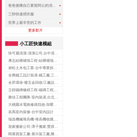
爸爸接獲自己要當阿公的消息，反應史上最可愛!!!
三秒快速摺衣服
世界上最辛苦的工作
更多影片
小工匠快速模組
快可麗清潔-清潔公司,台中清潔公司,台中居家清潔
勇志結構補強工程-結構補強工程 ,桃園結構補強工程,龍潭結構補強工程
昶松土木包工業-台中專業拆除工程/挖土機出租
全興鐵工設計裝潢-鐵工廠,三峽鐵工廠,台北鐵工廠
全昇環保-廢五金回收/工廠設備收購/機械設備回收/高價收購廠房設備
立鍠磁磚修繕工程-磁磚工程,磁磚修補,新竹磁磚工程
勝佳工程團隊-室內裝潢,台北房屋裝修,三重室內裝修
大桃園水電維修就找他-加壓馬達,抽水馬達,桃園水電行,中壢水電
辰禹室內裝修-台中室內設計
瑞昌機械堆高機-堆高機收購,新北市堆高機,桃園堆高機
迎家搬家公司-潭子搬家,豐原搬家,大雅搬家,大甲搬家,台中推薦搬家,台中搬家
睛展貨架工廠-展示架工廠,陳列架,台中展示架工廠