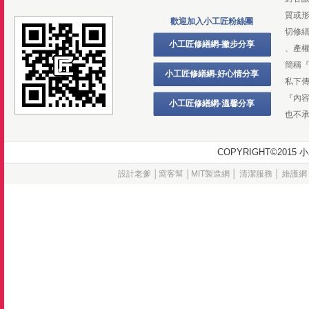
質或
歡迎加入小工匠粉絲團
切修
小工匠修繕網-撇步分享
、產
簡稱
小工匠修繕網-好心情分享
私下
『內
小工匠修繕網-溫馨分享
也不
COPYRIGHT©20
設計老爹
│
窩客幫
│
MIT製造網
│
清潔服務
│
維護網