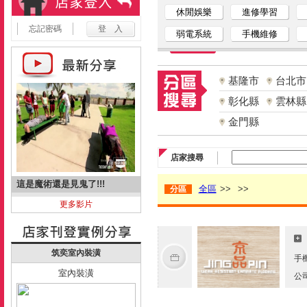
休閒娛樂
進修學習
忘記密碼
弱電系統
手機維修
基隆市
台北市
彰化縣
雲林縣
金門縣
店家搜尋
這是魔術還是見鬼了!!!
全區
>>
>>
分區
更多影片
筑奕室內裝潢
手
室內裝潢
公