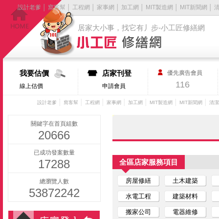
設計老爹
│
窩客幫
│
工程網
│
家事網
│
加工網
│
MIT製造網
│
MIT新聞網
│
居家大小事，找它有丿步-小工匠修繕網
我要估價
店家刊登
優先廣告會員
116
線上估價
申請會員
│
│
│
│
│
│
│
設計老爹
窩客幫
工程網
家事網
加工網
MIT製造網
MIT新聞網
清潔
關鍵字在首頁組數
20666
已成功發案數量
17288
全區店家服務項目
房屋修繕
土木建築
總瀏覽人數
53872242
水電工程
建築材料
搬家公司
電器維修