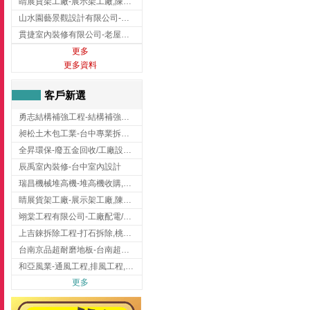
睛展貨架工廠-展示架工廠,陳列架,台中展示架工廠
山水園藝景觀設計有限公司-景觀工程,景觀設計,新竹園藝工程,新竹景觀設計
貫捷室內裝修有限公司-老屋翻新工程,台中老屋翻新工程,台中舊屋翻新
更多
更多資料
客戶新選
勇志結構補強工程-結構補強工程 ,桃園結構補強工程,龍潭結構補強工程
昶松土木包工業-台中專業拆除工程/挖土機出租
全昇環保-廢五金回收/工廠設備收購/機械設備回收/高價收購廠房設備
辰禹室內裝修-台中室內設計
瑞昌機械堆高機-堆高機收購,新北市堆高機,桃園堆高機
睛展貨架工廠-展示架工廠,陳列架,台中展示架工廠
翊棠工程有限公司-工廠配電/高雄消防機電公司
上吉錸拆除工程-打石拆除,桃園打石拆除,桃園拆除工程
台南京品超耐磨地板-台南超耐磨地板
和亞風業-通風工程,排風工程,彰化通風工程,彰化排風工程
更多