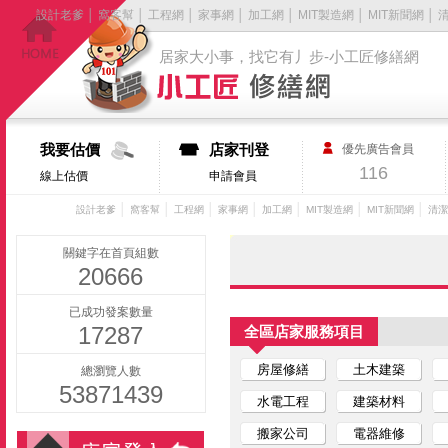
設計老爹
│
窩客幫
│
工程網
│
家事網
│
加工網
│
MIT製造網
│
MIT新聞網
│
居家大小事，找它有丿步-小工匠修繕網
我要估價
店家刊登
優先廣告會員
116
線上估價
申請會員
│
│
│
│
│
│
│
設計老爹
窩客幫
工程網
家事網
加工網
MIT製造網
MIT新聞網
清潔
關鍵字在首頁組數
20666
已成功發案數量
17287
全區店家服務項目
房屋修繕
土木建築
總瀏覽人數
53871439
水電工程
建築材料
搬家公司
電器維修