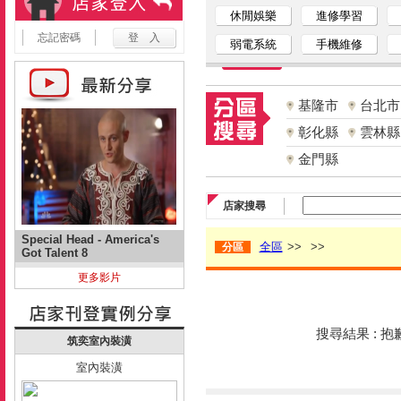
休閒娛樂
進修學習
忘記密碼
弱電系統
手機維修
基隆市
台北市
彰化縣
雲林縣
金門縣
店家搜尋
Special Head - America's
全區
>>
>>
分區
Got Talent 8
更多影片
搜尋結果 : 
筑奕室內裝潢
室內裝潢