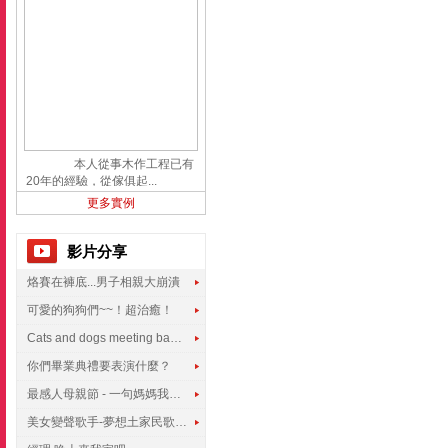
本人從事木作工程已有
20年的經驗，從傢俱起...
更多實例
影片分享
烙賽在褲底...男子相親大崩潰
可愛的狗狗們~~！超治癒！
Cats and dogs meeting babies for the first time
你們畢業典禮要表演什麼？
最感人母親節 - 一句媽媽我愛你
美女變聲歌手-夢想土家民歌傳遍世界