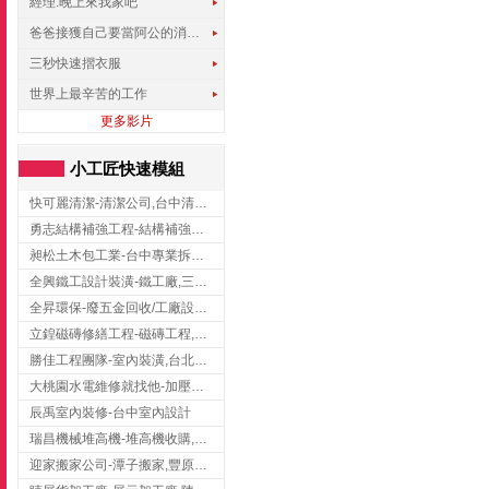
經理.晚上來我家吧
爸爸接獲自己要當阿公的消息，反應史上最可愛!!!
三秒快速摺衣服
世界上最辛苦的工作
更多影片
小工匠快速模組
快可麗清潔-清潔公司,台中清潔公司,台中居家清潔
勇志結構補強工程-結構補強工程 ,桃園結構補強工程,龍潭結構補強工程
昶松土木包工業-台中專業拆除工程/挖土機出租
全興鐵工設計裝潢-鐵工廠,三峽鐵工廠,台北鐵工廠
全昇環保-廢五金回收/工廠設備收購/機械設備回收/高價收購廠房設備
立鍠磁磚修繕工程-磁磚工程,磁磚修補,新竹磁磚工程
勝佳工程團隊-室內裝潢,台北房屋裝修,三重室內裝修
大桃園水電維修就找他-加壓馬達,抽水馬達,桃園水電行,中壢水電
辰禹室內裝修-台中室內設計
瑞昌機械堆高機-堆高機收購,新北市堆高機,桃園堆高機
迎家搬家公司-潭子搬家,豐原搬家,大雅搬家,大甲搬家,台中推薦搬家,台中搬家