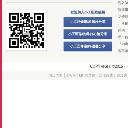
對各
質或
歡迎加入小工匠粉絲團
切修
小工匠修繕網-撇步分享
、產
簡稱
小工匠修繕網-好心情分享
私下
『內
小工匠修繕網-溫馨分享
也不
COPYRIGHT©20
設計老爹
│
窩客幫
│
MIT製造網
│
清潔服務
│
維護網