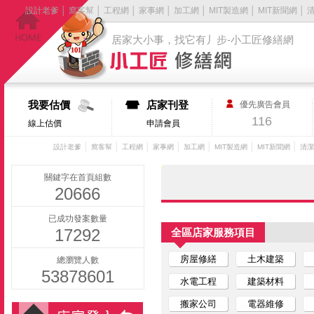
設計老爹
│
窩客幫
│
工程網
│
家事網
│
加工網
│
MIT製造網
│
MIT新聞網
│
居家大小事，找它有丿步-小工匠修繕網
我要估價
店家刊登
優先廣告會員
116
線上估價
申請會員
│
│
│
│
│
│
│
設計老爹
窩客幫
工程網
家事網
加工網
MIT製造網
MIT新聞網
清潔
關鍵字在首頁組數
20666
已成功發案數量
17292
全區店家服務項目
房屋修繕
土木建築
總瀏覽人數
53878601
水電工程
建築材料
搬家公司
電器維修