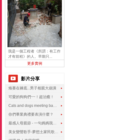
我是一個工程者《所謂：有工作
才有前程》的人。早期只...
更多實例
影片分享
烙賽在褲底...男子相親大崩潰
可愛的狗狗們~~！超治癒！
Cats and dogs meeting babies for the first time
你們畢業典禮要表演什麼？
最感人母親節 - 一句媽媽我愛你
美女變聲歌手-夢想土家民歌傳遍世界