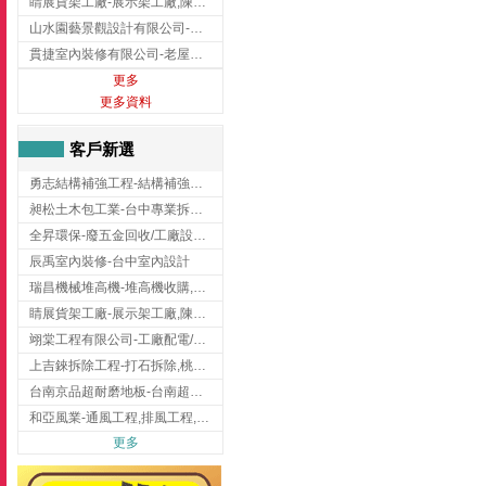
睛展貨架工廠-展示架工廠,陳列架,台中展示架工廠
山水園藝景觀設計有限公司-景觀工程,景觀設計,新竹園藝工程,新竹景觀設計
貫捷室內裝修有限公司-老屋翻新工程,台中老屋翻新工程,台中舊屋翻新
更多
更多資料
客戶新選
勇志結構補強工程-結構補強工程 ,桃園結構補強工程,龍潭結構補強工程
昶松土木包工業-台中專業拆除工程/挖土機出租
全昇環保-廢五金回收/工廠設備收購/機械設備回收/高價收購廠房設備
辰禹室內裝修-台中室內設計
瑞昌機械堆高機-堆高機收購,新北市堆高機,桃園堆高機
睛展貨架工廠-展示架工廠,陳列架,台中展示架工廠
翊棠工程有限公司-工廠配電/高雄消防機電公司
上吉錸拆除工程-打石拆除,桃園打石拆除,桃園拆除工程
台南京品超耐磨地板-台南超耐磨地板
和亞風業-通風工程,排風工程,彰化通風工程,彰化排風工程
更多