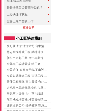
經理.晚上來我家吧
爸爸接獲自己要當阿公的消息，反應史上最可愛!!!
三秒快速摺衣服
世界上最辛苦的工作
更多影片
小工匠快速模組
快可麗清潔-清潔公司,台中清潔公司,台中居家清潔
勇志結構補強工程-結構補強工程 ,桃園結構補強工程,龍潭結構補強工程
昶松土木包工業-台中專業拆除工程/挖土機出租
全興鐵工設計裝潢-鐵工廠,三峽鐵工廠,台北鐵工廠
全昇環保-廢五金回收/工廠設備收購/機械設備回收/高價收購廠房設備
立鍠磁磚修繕工程-磁磚工程,磁磚修補,新竹磁磚工程
勝佳工程團隊-室內裝潢,台北房屋裝修,三重室內裝修
大桃園水電維修就找他-加壓馬達,抽水馬達,桃園水電行,中壢水電
辰禹室內裝修-台中室內設計
瑞昌機械堆高機-堆高機收購,新北市堆高機,桃園堆高機
迎家搬家公司-潭子搬家,豐原搬家,大雅搬家,大甲搬家,台中推薦搬家,台中搬家