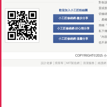
對各
質或
歡迎加入小工匠粉絲團
切修
小工匠修繕網-撇步分享
、產
簡稱
小工匠修繕網-好心情分享
私下
『內
小工匠修繕網-溫馨分享
也不
COPYRIGHT©20
設計老爹
│
窩客幫
│
MIT製造網
│
清潔服務
│
維護網