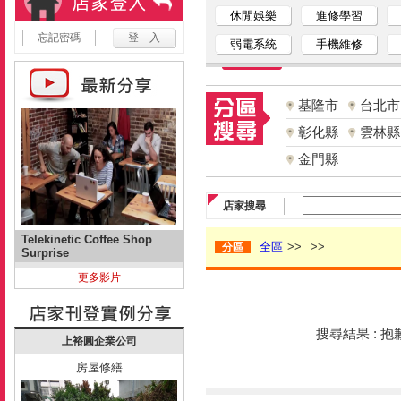
休閒娛樂
進修學習
忘記密碼
弱電系統
手機維修
基隆市
台北市
彰化縣
雲林縣
金門縣
店家搜尋
Telekinetic Coffee Shop
全區
>>
>>
分區
Surprise
更多影片
搜尋結果 : 
上裕圓企業公司
房屋修繕