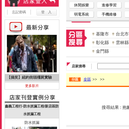
休閒娛樂
進修學習
忘記密碼
弱電系統
手機維修
基隆市
台北市
彰化縣
雲林縣
金門縣
店家搜尋
【搞笑】紐約街頭殭屍實驗
全區
>>
>>
分區
更多影片
鑫義工程行-防水抓漏工程/新店區防
搜尋結果 : 
水抓漏工程
防水抓漏