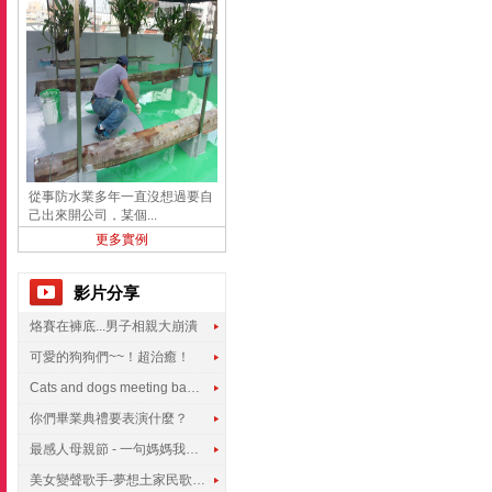
從事防水業多年一直沒想過要自
己出來開公司，某個...
更多實例
影片分享
烙賽在褲底...男子相親大崩潰
可愛的狗狗們~~！超治癒！
Cats and dogs meeting babies for the first time
你們畢業典禮要表演什麼？
最感人母親節 - 一句媽媽我愛你
美女變聲歌手-夢想土家民歌傳遍世界