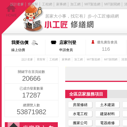
設計老爹
│
窩客幫
│
工程網
│
家事網
│
加工網
│
MIT製造網
│
MIT新聞網
│
居家大小事，找它有丿步-小工匠修繕網
我要估價
店家刊登
優先廣告會員
116
線上估價
申請會員
│
│
│
│
│
│
│
設計老爹
窩客幫
工程網
家事網
加工網
MIT製造網
MIT新聞網
清潔
關鍵字在首頁組數
20666
已成功發案數量
17287
全區店家服務項目
房屋修繕
土木建築
總瀏覽人數
53871982
水電工程
建築材料
搬家公司
電器維修