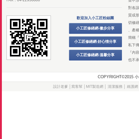
FAX：04-22936886
並不
對各
質或
歡迎加入小工匠粉絲團
切修
小工匠修繕網-撇步分享
、產
簡稱
小工匠修繕網-好心情分享
私下
『內
小工匠修繕網-溫馨分享
也不
COPYRIGHT©20
設計老爹
│
窩客幫
│
MIT製造網
│
清潔服務
│
維護網