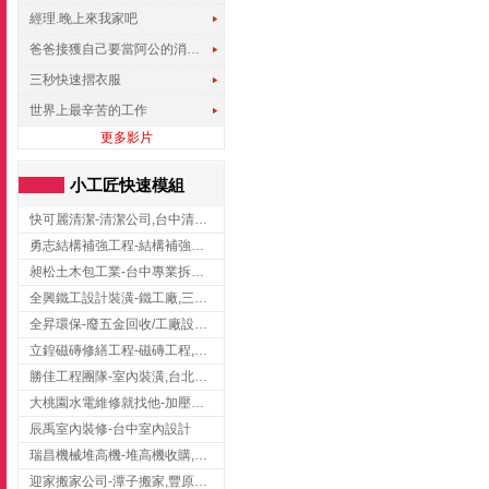
經理.晚上來我家吧
爸爸接獲自己要當阿公的消息，反應史上最可愛!!!
三秒快速摺衣服
世界上最辛苦的工作
更多影片
小工匠快速模組
快可麗清潔-清潔公司,台中清潔公司,台中居家清潔
勇志結構補強工程-結構補強工程 ,桃園結構補強工程,龍潭結構補強工程
昶松土木包工業-台中專業拆除工程/挖土機出租
全興鐵工設計裝潢-鐵工廠,三峽鐵工廠,台北鐵工廠
全昇環保-廢五金回收/工廠設備收購/機械設備回收/高價收購廠房設備
立鍠磁磚修繕工程-磁磚工程,磁磚修補,新竹磁磚工程
勝佳工程團隊-室內裝潢,台北房屋裝修,三重室內裝修
大桃園水電維修就找他-加壓馬達,抽水馬達,桃園水電行,中壢水電
辰禹室內裝修-台中室內設計
瑞昌機械堆高機-堆高機收購,新北市堆高機,桃園堆高機
迎家搬家公司-潭子搬家,豐原搬家,大雅搬家,大甲搬家,台中推薦搬家,台中搬家