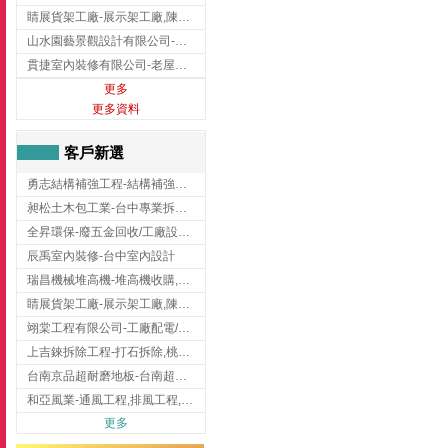
睛展貨架工廠-展示架工廠,陳列架,台中展示架工廠
山水園藝景觀設計有限公司-景觀工程,景觀設計,新竹園藝工程,新竹景觀設計
貫捷室內裝修有限公司-老屋翻新工程,台中老屋翻新工程,台中舊屋翻新
更多
更多資料
客戶新選
勇志結構補強工程-結構補強工程 ,桃園結構補強工程,龍潭結構補強工程
昶松土木包工業-台中專業拆除工程/挖土機出租
全昇環保-廢五金回收/工廠設備收購/機械設備回收/高價收購廠房設備
辰禹室內裝修-台中室內設計
瑞昌機械堆高機-堆高機收購,新北市堆高機,桃園堆高機
睛展貨架工廠-展示架工廠,陳列架,台中展示架工廠
翊棠工程有限公司-工廠配電/高雄消防機電公司
上吉錸拆除工程-打石拆除,桃園打石拆除,桃園拆除工程
台南京品超耐磨地板-台南超耐磨地板
和亞風業-通風工程,排風工程,彰化通風工程,彰化排風工程
更多