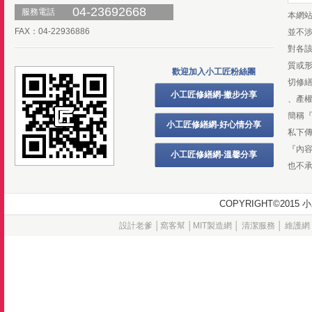
04-23692668
服務電話
本網
FAX：04-22936886
並不
對各
質或
歡迎加入小工匠粉絲團
切修
小工匠修繕網-撇步分享
、產
簡稱
小工匠修繕網-好心情分享
私下
『內
小工匠修繕網-溫馨分享
也不
COPYRIGHT©20
設計老爹
│
窩客幫
│
MIT製造網
│
清潔服務
│
維護網