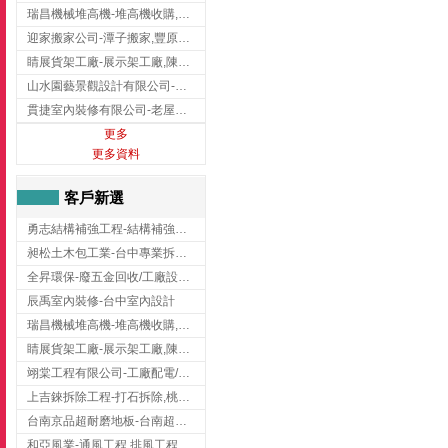
瑞昌機械堆高機-堆高機收購,新北市堆高機,桃園堆高機
迎家搬家公司-潭子搬家,豐原搬家,大雅搬家,大甲搬家,台中推薦搬家,台中搬家
睛展貨架工廠-展示架工廠,陳列架,台中展示架工廠
山水園藝景觀設計有限公司-景觀工程,景觀設計,新竹園藝工程,新竹景觀設計
貫捷室內裝修有限公司-老屋翻新工程,台中老屋翻新工程,台中舊屋翻新
更多
更多資料
客戶新選
勇志結構補強工程-結構補強工程 ,桃園結構補強工程,龍潭結構補強工程
昶松土木包工業-台中專業拆除工程/挖土機出租
全昇環保-廢五金回收/工廠設備收購/機械設備回收/高價收購廠房設備
辰禹室內裝修-台中室內設計
瑞昌機械堆高機-堆高機收購,新北市堆高機,桃園堆高機
睛展貨架工廠-展示架工廠,陳列架,台中展示架工廠
翊棠工程有限公司-工廠配電/高雄消防機電公司
上吉錸拆除工程-打石拆除,桃園打石拆除,桃園拆除工程
台南京品超耐磨地板-台南超耐磨地板
和亞風業-通風工程,排風工程,彰化通風工程,彰化排風工程