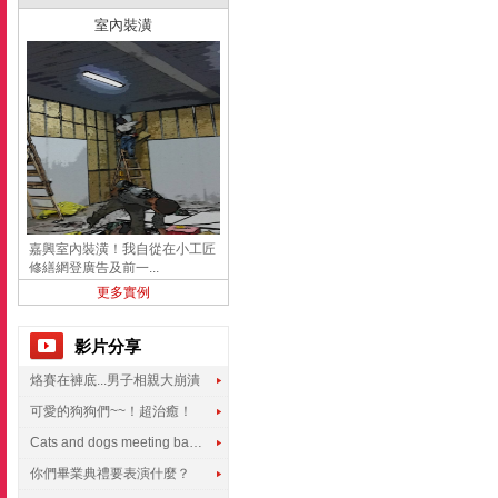
室內裝潢
嘉興室內裝潢！我自從在小工匠
修繕網登廣告及前一...
更多實例
影片分享
烙賽在褲底...男子相親大崩潰
可愛的狗狗們~~！超治癒！
Cats and dogs meeting babies for the first time
你們畢業典禮要表演什麼？