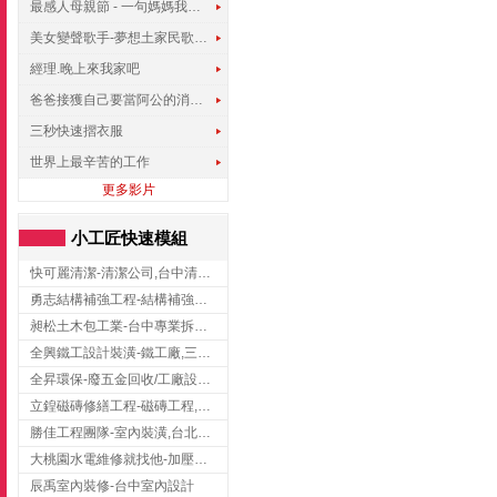
最感人母親節 - 一句媽媽我愛你
美女變聲歌手-夢想土家民歌傳遍世界
經理.晚上來我家吧
爸爸接獲自己要當阿公的消息，反應史上最可愛!!!
三秒快速摺衣服
世界上最辛苦的工作
更多影片
小工匠快速模組
快可麗清潔-清潔公司,台中清潔公司,台中居家清潔
勇志結構補強工程-結構補強工程 ,桃園結構補強工程,龍潭結構補強工程
昶松土木包工業-台中專業拆除工程/挖土機出租
全興鐵工設計裝潢-鐵工廠,三峽鐵工廠,台北鐵工廠
全昇環保-廢五金回收/工廠設備收購/機械設備回收/高價收購廠房設備
立鍠磁磚修繕工程-磁磚工程,磁磚修補,新竹磁磚工程
勝佳工程團隊-室內裝潢,台北房屋裝修,三重室內裝修
大桃園水電維修就找他-加壓馬達,抽水馬達,桃園水電行,中壢水電
辰禹室內裝修-台中室內設計