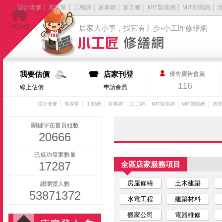
設計老爹
│
窩客幫
│
工程網
│
家事網
│
加工網
│
MIT製造網
│
MIT新聞網
│
居家大小事，找它有丿步-小工匠修繕網
我要估價
店家刊登
優先廣告會員
116
線上估價
申請會員
│
│
│
│
│
│
│
設計老爹
窩客幫
工程網
家事網
加工網
MIT製造網
MIT新聞網
清潔
關鍵字在首頁組數
20666
已成功發案數量
17287
全區店家服務項目
房屋修繕
土木建築
總瀏覽人數
53871372
水電工程
建築材料
搬家公司
電器維修