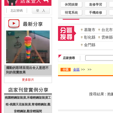
休閒娛樂
進修學習
忘記密碼
弱電系統
手機維修
基隆市
台北市
彰化縣
雲林縣
金門縣
店家搜尋
擺動的彩球呈現出令人意想不
全區
>>
>>
分區
到的視覺效果
更多影片
搜尋結果 : 
桃園輕鋼架裝潢,禾暘輕鋼架裝潢工
程-桃園天花板裝潢,青埔輕鋼架,觀
音輕鋼架,觀音輕隔間