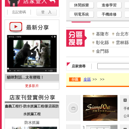
休閒娛樂
進修學習
忘記密碼
弱電系統
手機維修
基隆市
台北市
彰化縣
雲林縣
金門縣
店家搜尋
貓咪對話...太有梗啦！
全區
>>
>>
分區
更多影片
鑫義工程行-防水抓漏工程/新店區防
手
水抓漏工程
公
防水抓漏