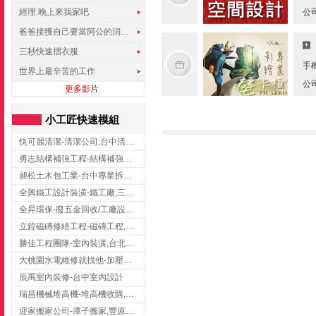
經理.晚上來我家吧
公
爸爸接獲自己要當阿公的消息，反應史上最可愛!!!
三秒快速摺衣服
手
世界上最辛苦的工作
公
更多影片
小工匠快速模組
快可麗清潔-清潔公司,台中清潔公司,台中居家清潔
勇志結構補強工程-結構補強工程 ,桃園結構補強工程,龍潭結構補強工程
昶松土木包工業-台中專業拆除工程/挖土機出租
全興鐵工設計裝潢-鐵工廠,三峽鐵工廠,台北鐵工廠
全昇環保-廢五金回收/工廠設備收購/機械設備回收/高價收購廠房設備
立鍠磁磚修繕工程-磁磚工程,磁磚修補,新竹磁磚工程
勝佳工程團隊-室內裝潢,台北房屋裝修,三重室內裝修
大桃園水電維修就找他-加壓馬達,抽水馬達,桃園水電行,中壢水電
辰禹室內裝修-台中室內設計
瑞昌機械堆高機-堆高機收購,新北市堆高機,桃園堆高機
迎家搬家公司-潭子搬家,豐原搬家,大雅搬家,大甲搬家,台中推薦搬家,台中搬家