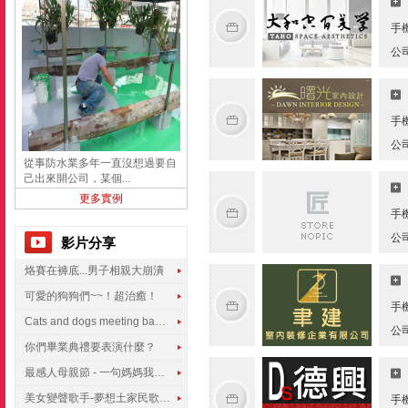
手
公
手
公
從事防水業多年一直沒想過要自
己出來開公司，某個...
更多實例
手
公
影片分享
烙賽在褲底...男子相親大崩潰
可愛的狗狗們~~！超治癒！
手
Cats and dogs meeting babies for the first time
公
你們畢業典禮要表演什麼？
最感人母親節 - 一句媽媽我愛你
美女變聲歌手-夢想土家民歌傳遍世界
手