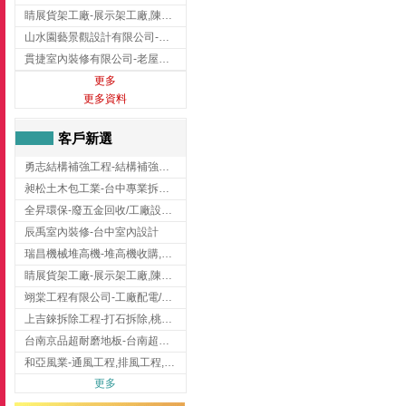
睛展貨架工廠-展示架工廠,陳列架,台中展示架工廠
山水園藝景觀設計有限公司-景觀工程,景觀設計,新竹園藝工程,新竹景觀設計
貫捷室內裝修有限公司-老屋翻新工程,台中老屋翻新工程,台中舊屋翻新
更多
更多資料
客戶新選
勇志結構補強工程-結構補強工程 ,桃園結構補強工程,龍潭結構補強工程
昶松土木包工業-台中專業拆除工程/挖土機出租
全昇環保-廢五金回收/工廠設備收購/機械設備回收/高價收購廠房設備
辰禹室內裝修-台中室內設計
瑞昌機械堆高機-堆高機收購,新北市堆高機,桃園堆高機
睛展貨架工廠-展示架工廠,陳列架,台中展示架工廠
翊棠工程有限公司-工廠配電/高雄消防機電公司
上吉錸拆除工程-打石拆除,桃園打石拆除,桃園拆除工程
台南京品超耐磨地板-台南超耐磨地板
和亞風業-通風工程,排風工程,彰化通風工程,彰化排風工程
更多