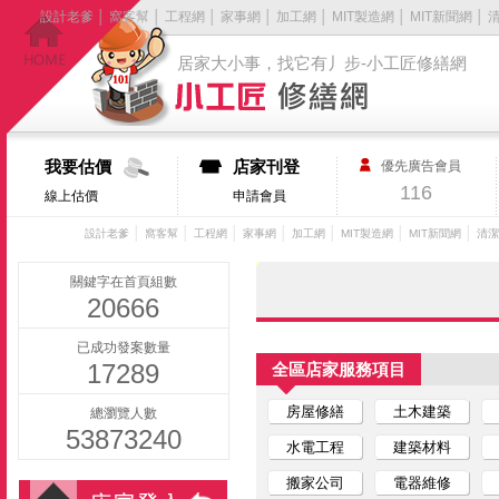
設計老爹
│
窩客幫
│
工程網
│
家事網
│
加工網
│
MIT製造網
│
MIT新聞網
│
居家大小事，找它有丿步-小工匠修繕網
我要估價
店家刊登
優先廣告會員
116
線上估價
申請會員
│
│
│
│
│
│
│
設計老爹
窩客幫
工程網
家事網
加工網
MIT製造網
MIT新聞網
清潔
關鍵字在首頁組數
20666
已成功發案數量
17289
全區店家服務項目
房屋修繕
土木建築
總瀏覽人數
53873240
水電工程
建築材料
搬家公司
電器維修