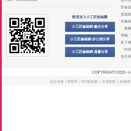
FAX：04-22936886
並不
對各
質或
歡迎加入小工匠粉絲團
切修
小工匠修繕網-撇步分享
、產
簡稱
小工匠修繕網-好心情分享
私下
『內
小工匠修繕網-溫馨分享
也不
COPYRIGHT©20
設計老爹
│
窩客幫
│
MIT製造網
│
清潔服務
│
維護網