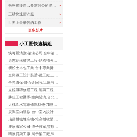
爸爸接獲自己要當阿公的消息，反應史上最可愛!!!
三秒快速摺衣服
世界上最辛苦的工作
更多影片
小工匠快速模組
快可麗清潔-清潔公司,台中清潔公司,台中居家清潔
勇志結構補強工程-結構補強工程 ,桃園結構補強工程,龍潭結構補強工程
昶松土木包工業-台中專業拆除工程/挖土機出租
全興鐵工設計裝潢-鐵工廠,三峽鐵工廠,台北鐵工廠
全昇環保-廢五金回收/工廠設備收購/機械設備回收/高價收購廠房設備
立鍠磁磚修繕工程-磁磚工程,磁磚修補,新竹磁磚工程
勝佳工程團隊-室內裝潢,台北房屋裝修,三重室內裝修
大桃園水電維修就找他-加壓馬達,抽水馬達,桃園水電行,中壢水電
辰禹室內裝修-台中室內設計
瑞昌機械堆高機-堆高機收購,新北市堆高機,桃園堆高機
迎家搬家公司-潭子搬家,豐原搬家,大雅搬家,大甲搬家,台中推薦搬家,台中搬家
睛展貨架工廠-展示架工廠,陳列架,台中展示架工廠