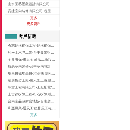
山水園藝景觀設計有限公司-景觀工程,景觀設計,新竹園藝工程,新竹景觀設計
貫捷室內裝修有限公司-老屋翻新工程,台中老屋翻新工程,台中舊屋翻新
更多
更多資料
客戶新選
勇志結構補強工程-結構補強工程 ,桃園結構補強工程,龍潭結構補強工程
昶松土木包工業-台中專業拆除工程/挖土機出租
全昇環保-廢五金回收/工廠設備收購/機械設備回收/高價收購廠房設備
辰禹室內裝修-台中室內設計
瑞昌機械堆高機-堆高機收購,新北市堆高機,桃園堆高機
睛展貨架工廠-展示架工廠,陳列架,台中展示架工廠
翊棠工程有限公司-工廠配電/高雄消防機電公司
上吉錸拆除工程-打石拆除,桃園打石拆除,桃園拆除工程
台南京品超耐磨地板-台南超耐磨地板
和亞風業-通風工程,排風工程,彰化通風工程,彰化排風工程
更多