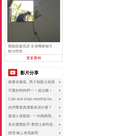
萬能抓漏見證 全省獨家秘方，
根治壁癌...
更多實例
影片分享
烙賽在褲底...男子相親大崩潰
可愛的狗狗們~~！超治癒！
Cats and dogs meeting babies for the first time
你們畢業典禮要表演什麼？
最感人母親節 - 一句媽媽我愛你
美女變聲歌手-夢想土家民歌傳遍世界
經理.晚上來我家吧