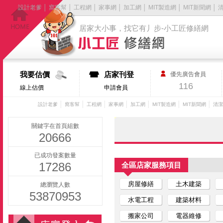
設計老爹
│
窩客幫
│
工程網
│
家事網
│
加工網
│
MIT製造網
│
MIT新聞網
│
居家大小事，找它有丿步-小工匠修繕網
我要估價
店家刊登
優先廣告會員
116
線上估價
申請會員
│
│
│
│
│
│
│
設計老爹
窩客幫
工程網
家事網
加工網
MIT製造網
MIT新聞網
清潔
關鍵字在首頁組數
20666
已成功發案數量
17286
全區店家服務項目
房屋修繕
土木建築
總瀏覽人數
53870953
水電工程
建築材料
搬家公司
電器維修