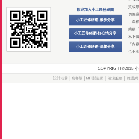
質或
歡迎加入小工匠粉絲團
切修
小工匠修繕網-撇步分享
、產
簡稱
小工匠修繕網-好心情分享
私下
『內
小工匠修繕網-溫馨分享
也不
COPYRIGHT©20
設計老爹
│
窩客幫
│
MIT製造網
│
清潔服務
│
維護網