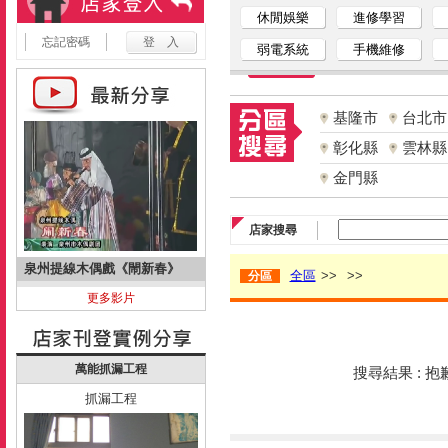
休閒娛樂
進修學習
忘記密碼
弱電系統
手機維修
基隆市
台北市
彰化縣
雲林縣
金門縣
店家搜尋
泉州提線木偶戲《閙新春》
全區
>>
>>
分區
更多影片
萬能抓漏工程
搜尋結果 : 
抓漏工程