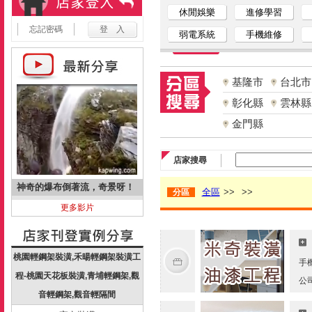
休閒娛樂
進修學習
忘記密碼
弱電系統
手機維修
基隆市
台北市
彰化縣
雲林縣
金門縣
店家搜尋
神奇的爆布倒著流，奇景呀！
全區
>>
>>
分區
更多影片
桃園輕鋼架裝潢,禾暘輕鋼架裝潢工
手
程-桃園天花板裝潢,青埔輕鋼架,觀
公
音輕鋼架,觀音輕隔間