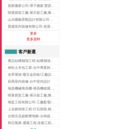
迎家搬家公司-潭子搬家,豐原搬家,大雅搬家,大甲搬家,台中推薦搬家,台中搬家
睛展貨架工廠-展示架工廠,陳列架,台中展示架工廠
山水園藝景觀設計有限公司-景觀工程,景觀設計,新竹園藝工程,新竹景觀設計
貫捷室內裝修有限公司-老屋翻新工程,台中老屋翻新工程,台中舊屋翻新
更多
更多資料
客戶新選
勇志結構補強工程-結構補強工程 ,桃園結構補強工程,龍潭結構補強工程
昶松土木包工業-台中專業拆除工程/挖土機出租
全昇環保-廢五金回收/工廠設備收購/機械設備回收/高價收購廠房設備
辰禹室內裝修-台中室內設計
瑞昌機械堆高機-堆高機收購,新北市堆高機,桃園堆高機
睛展貨架工廠-展示架工廠,陳列架,台中展示架工廠
翊棠工程有限公司-工廠配電/高雄消防機電公司
上吉錸拆除工程-打石拆除,桃園打石拆除,桃園拆除工程
台南京品超耐磨地板-台南超耐磨地板
和亞風業-通風工程,排風工程,彰化通風工程,彰化排風工程