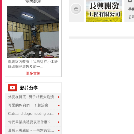
室內裝潢
手
公
嘉興室內裝潢！我自從在小工匠
修繕網登廣告及前一...
更多實例
影片分享
烙賽在褲底...男子相親大崩潰
可愛的狗狗們~~！超治癒！
Cats and dogs meeting babies for the first time
你們畢業典禮要表演什麼？
最感人母親節 - 一句媽媽我愛你