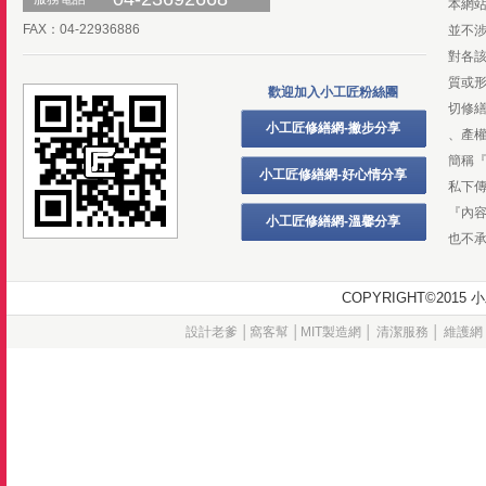
本網
FAX：04-22936886
並不
對各
質或
歡迎加入小工匠粉絲團
切修
小工匠修繕網-撇步分享
、產
簡稱
小工匠修繕網-好心情分享
私下
『內
小工匠修繕網-溫馨分享
也不
COPYRIGHT©20
設計老爹
│
窩客幫
│
MIT製造網
│
清潔服務
│
維護網