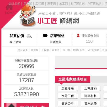
設計老爹
│
窩客幫
│
工程網
│
家事網
│
加工網
│
MIT製造網
│
MIT新聞網
│
居家大小事，找它有丿步-小工匠修繕網
我要估價
店家刊登
優先廣告會員
116
線上估價
申請會員
│
│
│
│
│
│
│
設計老爹
窩客幫
工程網
家事網
加工網
MIT製造網
MIT新聞網
清潔
關鍵字在首頁組數
20666
已成功發案數量
17287
全區店家服務項目
房屋修繕
土木建築
總瀏覽人數
53871990
水電工程
建築材料
搬家公司
電器維修