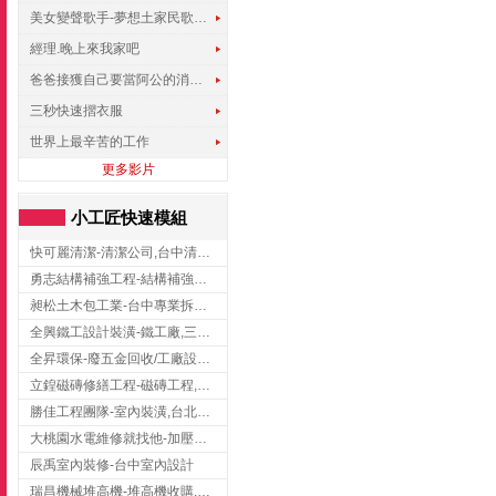
美女變聲歌手-夢想土家民歌傳遍世界
經理.晚上來我家吧
爸爸接獲自己要當阿公的消息，反應史上最可愛!!!
三秒快速摺衣服
世界上最辛苦的工作
更多影片
小工匠快速模組
快可麗清潔-清潔公司,台中清潔公司,台中居家清潔
勇志結構補強工程-結構補強工程 ,桃園結構補強工程,龍潭結構補強工程
昶松土木包工業-台中專業拆除工程/挖土機出租
全興鐵工設計裝潢-鐵工廠,三峽鐵工廠,台北鐵工廠
全昇環保-廢五金回收/工廠設備收購/機械設備回收/高價收購廠房設備
立鍠磁磚修繕工程-磁磚工程,磁磚修補,新竹磁磚工程
勝佳工程團隊-室內裝潢,台北房屋裝修,三重室內裝修
大桃園水電維修就找他-加壓馬達,抽水馬達,桃園水電行,中壢水電
辰禹室內裝修-台中室內設計
瑞昌機械堆高機-堆高機收購,新北市堆高機,桃園堆高機