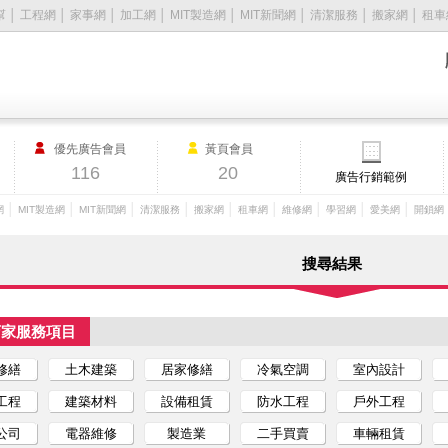
幫
│
工程網
│
家事網
│
加工網
│
MIT製造網
│
MIT新聞網
│
清潔服務
│
搬家網
│
租車
優先廣告會員
黃頁會員
116
20
廣告行銷範例
│
│
│
│
│
│
│
│
│
網
MIT製造網
MIT新聞網
清潔服務
搬家網
租車網
維修網
學習網
愛美網
開鎖網
搜尋結果
店家服務項目
修繕
土木建築
居家修繕
冷氣空調
室內設計
工程
建築材料
設備租賃
防水工程
戶外工程
公司
電器維修
製造業
二手買賣
車輛租賃