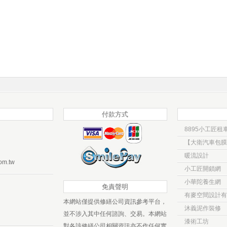
付款方式
8895小工匠租
暖流設計
om.tw
小工匠開鎖網
小華陀養生網
免責聲明
有麥空間設計有
本網站僅提供修繕公司資訊參考平台，
沐義泥作裝修
並不涉入其中任何諮詢、交易。本網站
漆術工坊
對各該修繕公司相關資訊亦不作任何實