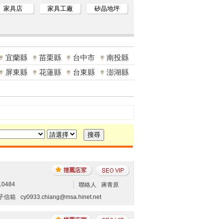
家具店
家具工廠
矽晶地坪
宜蘭縣
苗栗縣
台中市
南投縣
屏東縣
花蓮縣
台東縣
澎湖縣
10484
聯絡人
蔣青原
子信箱
cy0933.chiang@msa.hinet.net