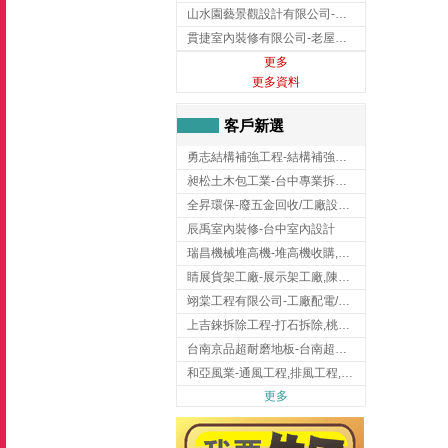
山水園藝景觀設計有限公司-景觀工程,景觀設計,新竹園藝工程,新竹景觀設計
貫捷室內裝修有限公司-老屋翻新工程,台中老屋翻新工程,台中舊屋翻新
更多
更多資料
客戶新選
勇志結構補強工程-結構補強工程 ,桃園結構補強工程,龍潭結構補強工程
昶松土木包工業-台中專業拆除工程/挖土機出租
全昇環保-廢五金回收/工廠設備收購/機械設備回收/高價收購廠房設備
辰禹室內裝修-台中室內設計
瑞昌機械堆高機-堆高機收購,新北市堆高機,桃園堆高機
睛展貨架工廠-展示架工廠,陳列架,台中展示架工廠
翊棠工程有限公司-工廠配電/高雄消防機電公司
上吉錸拆除工程-打石拆除,桃園打石拆除,桃園拆除工程
台南京品超耐磨地板-台南超耐磨地板
和亞風業-通風工程,排風工程,彰化通風工程,彰化排風工程
更多