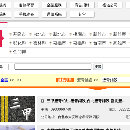
娛樂
進修學習
金融服務
廣告招牌
禮儀公司
系統
手機維修
通風系統
其它
基隆市
台北市
新北市
桃園市
新竹市
新竹縣
彰化縣
雲林縣
嘉義市
嘉義縣
台南市
高雄市
金門縣
尋
全區
>>
>>
瀝青鋪設
>>
服務項目
三甲瀝青柏油-瀝青鋪設,台北瀝青鋪設,新北瀝青鋪設,桃園瀝青柏油
手機
0933060740
電話
02272
公司地址
台北市大安區忠孝東路四段...
電