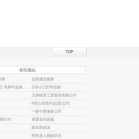
TOP
友站連結
車網
品寓優質搬家
【大衛汽車包膜】用犀牛皮保護貼 為愛車穿
339小工匠學習網
大桐模具工業股份有限公司
#新公環境科技(股)公司
一新中壢搬家公司
限公司
聿建室內裝修
聽友助聽器
除害達人病媒防治