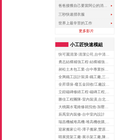
爸爸接獲自己要當阿公的消息，反應史上最可愛!!!
三秒快速摺衣服
世界上最辛苦的工作
更多影片
小工匠快速模組
快可麗清潔-清潔公司,台中清潔公司,台中居家清潔
勇志結構補強工程-結構補強工程 ,桃園結構補強工程,龍潭結構補強工程
昶松土木包工業-台中專業拆除工程/挖土機出租
全興鐵工設計裝潢-鐵工廠,三峽鐵工廠,台北鐵工廠
全昇環保-廢五金回收/工廠設備收購/機械設備回收/高價收購廠房設備
立鍠磁磚修繕工程-磁磚工程,磁磚修補,新竹磁磚工程
勝佳工程團隊-室內裝潢,台北房屋裝修,三重室內裝修
大桃園水電維修就找他-加壓馬達,抽水馬達,桃園水電行,中壢水電
辰禹室內裝修-台中室內設計
瑞昌機械堆高機-堆高機收購,新北市堆高機,桃園堆高機
迎家搬家公司-潭子搬家,豐原搬家,大雅搬家,大甲搬家,台中推薦搬家,台中搬家
睛展貨架工廠-展示架工廠,陳列架,台中展示架工廠