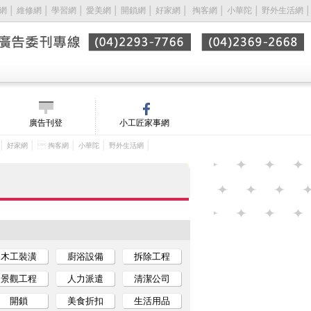
網
│
維修網
│
學習網
│
愛美網
│
開鎖網
│
好家網
│ 
掏客網
│
小華陀
│
野外生活網
│
廣告刊登
小工匠家事網
│
│ 
│
│
│
好家網
掏客網
小華陀
野外生活網
木工裝潢
廚浴設備
拆除工程
景觀工程
人力派遣
清潔公司
開鎖
美食折扣
生活用品