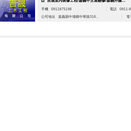
吉晟室內裝修工程/嘉義中古屋翻修/嘉義外牆隔熱/嘉義磁磚剝落/外牆拉皮
手機
0911875198
電話
0911-8
公司地址
嘉義縣中埔鄉中華路316...
電