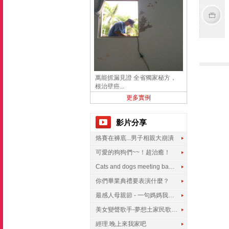
萬能抓漏見證 全省獨家秘方，
根治壁癌...
更多實例
影片分享
烙賽在褲底...男子相親大崩潰
可愛的狗狗們~~！超治癒！
Cats and dogs meeting babies for the first time
你們畢業典禮要表演什麼？
最感人母親節 - 一句媽媽我愛你
美女變聲歌手-夢想土家民歌傳遍世界
經理.晚上來我家吧