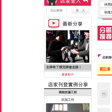
休閒
忘記密碼
弱電
店家搜
太神奇了撲克牌會走路！
分區
更多影片
萬能抓漏工程
抓漏工程