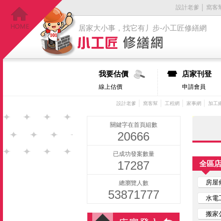
設計老爹
│
窩客
居家大小事，找它有丿步-小工匠修繕網
我要估價
店家刊登
線上估價
申請會員
│
│
│
│
設計老爹
窩客幫
工程網
家事網
加工
關鍵字在首頁組數
20666
已成功發案數量
17287
全區
房屋
總瀏覽人數
53871777
水電
搬家