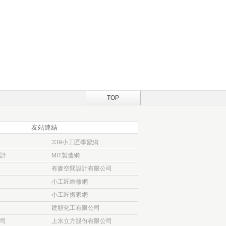
TOP
友站連結
339小工匠學習網
計
MIT製造網
有麥空間設計有限公司
小工匠維修網
小工匠搬家網
建順化工有限公司
司
上水立方股份有限公司