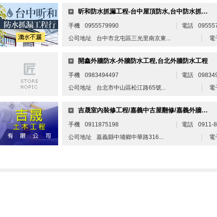
昕和防水抓漏工程-台中屋頂防水,台中防水抓漏,北屯防水工程,北屯屋頂防水工程
手機
0955579990
電話
09555
公司地址
台中市北屯區三光里南京東...
電
開鑫外牆防水-外牆防水工程,台北外牆防水工程
手機
0983494497
電話
09834
公司地址
台北市中山區松江路65號...
電
吉晟室內裝修工程/嘉義中古屋翻修/嘉義外牆隔熱/嘉義磁磚剝落/外牆拉皮
手機
0911875198
電話
0911-8
公司地址
嘉義縣中埔鄉中華路316...
電