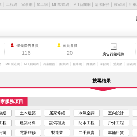
幫
│
工程網
│
家事網
│
加工網
│
MIT製造網
│
MIT新聞網
│
清潔服務
│
搬家網
│
租車
優先廣告會員
黃頁會員
116
20
廣告行銷範例
│
│
│
│
│
│
│
│
│
網
MIT製造網
MIT新聞網
清潔服務
搬家網
租車網
維修網
學習網
愛美網
開鎖網
搜尋結果
店家服務項目
修繕
土木建築
居家修繕
冷氣空調
室內設計
工程
建築材料
設備租賃
防水工程
戶外工程
公司
電器維修
製造業
二手買賣
車輛租賃