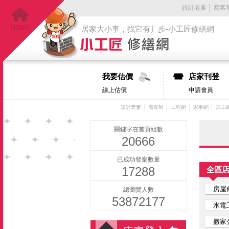
設計老爹
│
窩客
居家大小事，找它有丿步-小工匠修繕網
我要估價
店家刊登
線上估價
申請會員
│
│
│
│
設計老爹
窩客幫
工程網
家事網
加工
關鍵字在首頁組數
20666
已成功發案數量
17288
全區
房屋
總瀏覽人數
53872177
水電
搬家