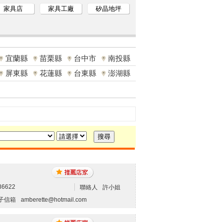
家具店
家具工廠
矽晶地坪
宜蘭縣
苗栗縣
台中市
南投縣
屏東縣
花蓮縣
台東縣
澎湖縣
86622
聯絡人
許小姐
子信箱
amberette@hotmail.com