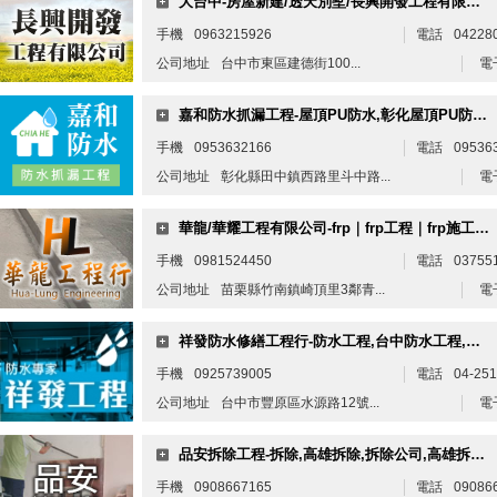
大台中-房屋新建/透天別墅/長興開發工程有限公司/鋼構整修工程
手機
0963215926
電話
04228
公司地址
台中市東區建德街100...
電
嘉和防水抓漏工程-屋頂PU防水,彰化屋頂PU防水,彰化外牆防水
手機
0953632166
電話
09536
公司地址
彰化縣田中鎮西路里斗中路...
電
華龍/華耀工程有限公司-frp｜frp工程｜frp施工｜frp防水工程｜frp防漏工程
手機
0981524450
電話
03755
公司地址
苗栗縣竹南鎮崎頂里3鄰青...
電
祥發防水修繕工程行-防水工程,台中防水工程,豐原防水工程
手機
0925739005
電話
04-25
公司地址
台中市豐原區水源路12號...
電
品安拆除工程-拆除,高雄拆除,拆除公司,高雄拆除公司,高雄裝潢拆除,高雄專業拆除
手機
0908667165
電話
09086