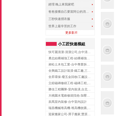
經理.晚上來我家吧
爸爸接獲自己要當阿公的消息，反應史上最可愛!!!
三秒快速摺衣服
世界上最辛苦的工作
更多影片
小工匠快速模組
快可麗清潔-清潔公司,台中清潔公司,台中居家清潔
勇志結構補強工程-結構補強工程 ,桃園結構補強工程,龍潭結構補強工程
昶松土木包工業-台中專業拆除工程/挖土機出租
全興鐵工設計裝潢-鐵工廠,三峽鐵工廠,台北鐵工廠
全昇環保-廢五金回收/工廠設備收購/機械設備回收/高價收購廠房設備
立鍠磁磚修繕工程-磁磚工程,磁磚修補,新竹磁磚工程
勝佳工程團隊-室內裝潢,台北房屋裝修,三重室內裝修
大桃園水電維修就找他-加壓馬達,抽水馬達,桃園水電行,中壢水電
辰禹室內裝修-台中室內設計
瑞昌機械堆高機-堆高機收購,新北市堆高機,桃園堆高機
迎家搬家公司-潭子搬家,豐原搬家,大雅搬家,大甲搬家,台中推薦搬家,台中搬家