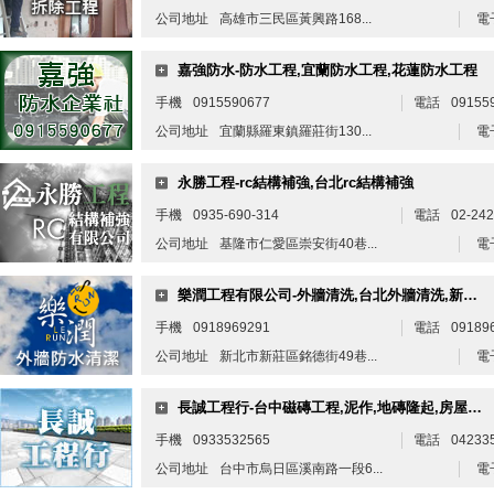
公司地址
高雄市三民區黃興路168...
電
嘉強防水-防水工程,宜蘭防水工程,花蓮防水工程
手機
0915590677
電話
09155
公司地址
宜蘭縣羅東鎮羅莊街130...
電
永勝工程-rc結構補強,台北rc結構補強
手機
0935-690-314
電話
02-24
公司地址
基隆市仁愛區崇安街40巷...
電
樂潤工程有限公司-外牆清洗,台北外牆清洗,新莊外牆清潔,新莊外牆修繕
手機
0918969291
電話
09189
公司地址
新北市新莊區銘德街49巷...
電
長誠工程行-台中磁磚工程,泥作,地磚隆起,房屋修繕推薦
手機
0933532565
電話
04233
公司地址
台中市烏日區溪南路一段6...
電