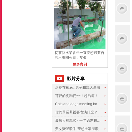
從事防水業多年一直沒想過要自
己出來開公司，某個...
更多實例
影片分享
烙賽在褲底...男子相親大崩潰
可愛的狗狗們~~！超治癒！
Cats and dogs meeting babies for the first time
你們畢業典禮要表演什麼？
最感人母親節 - 一句媽媽我愛你
美女變聲歌手-夢想土家民歌傳遍世界