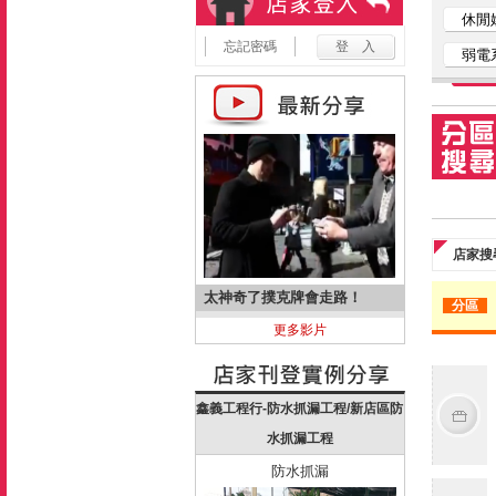
休閒
忘記密碼
弱電
店家搜
太神奇了撲克牌會走路！
分區
更多影片
鑫義工程行-防水抓漏工程/新店區防
水抓漏工程
防水抓漏