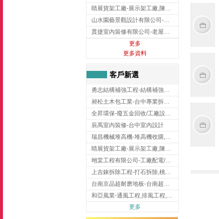
睛展貨架工廠-展示架工廠,陳列架,台中展示架工廠
山水園藝景觀設計有限公司-景觀工程,景觀設計,新竹園藝工程,新竹景觀設計
貫捷室內裝修有限公司-老屋翻新工程,台中老屋翻新工程,台中舊屋翻新
更多
更多資料
客戶新選
勇志結構補強工程-結構補強工程 ,桃園結構補強工程,龍潭結構補強工程
昶松土木包工業-台中專業拆除工程/挖土機出租
全昇環保-廢五金回收/工廠設備收購/機械設備回收/高價收購廠房設備
辰禹室內裝修-台中室內設計
瑞昌機械堆高機-堆高機收購,新北市堆高機,桃園堆高機
睛展貨架工廠-展示架工廠,陳列架,台中展示架工廠
翊棠工程有限公司-工廠配電/高雄消防機電公司
上吉錸拆除工程-打石拆除,桃園打石拆除,桃園拆除工程
台南京品超耐磨地板-台南超耐磨地板
和亞風業-通風工程,排風工程,彰化通風工程,彰化排風工程
更多