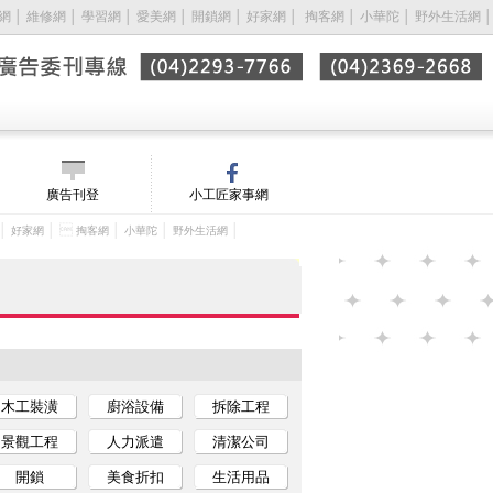
網
│
維修網
│
學習網
│
愛美網
│
開鎖網
│
好家網
│ 
掏客網
│
小華陀
│
野外生活網
│
廣告刊登
小工匠家事網
│
│ 
│
│
│
好家網
掏客網
小華陀
野外生活網
木工裝潢
廚浴設備
拆除工程
景觀工程
人力派遣
清潔公司
開鎖
美食折扣
生活用品