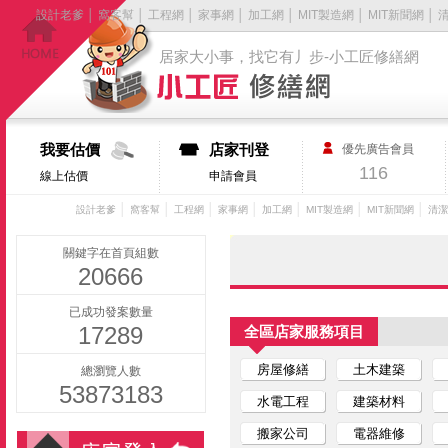
設計老爹
│
窩客幫
│
工程網
│
家事網
│
加工網
│
MIT製造網
│
MIT新聞網
│
居家大小事，找它有丿步-小工匠修繕網
我要估價
店家刊登
優先廣告會員
116
線上估價
申請會員
│
│
│
│
│
│
│
設計老爹
窩客幫
工程網
家事網
加工網
MIT製造網
MIT新聞網
清潔
關鍵字在首頁組數
20666
已成功發案數量
17289
全區店家服務項目
房屋修繕
土木建築
總瀏覽人數
53873183
水電工程
建築材料
搬家公司
電器維修