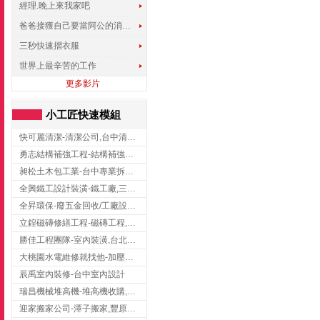
經理.晚上來我家吧
爸爸接獲自己要當阿公的消息，反應史上最可愛!!!
三秒快速摺衣服
世界上最辛苦的工作
更多影片
小工匠快速模組
快可麗清潔-清潔公司,台中清潔公司,台中居家清潔
勇志結構補強工程-結構補強工程 ,桃園結構補強工程,龍潭結構補強工程
昶松土木包工業-台中專業拆除工程/挖土機出租
全興鐵工設計裝潢-鐵工廠,三峽鐵工廠,台北鐵工廠
全昇環保-廢五金回收/工廠設備收購/機械設備回收/高價收購廠房設備
立鍠磁磚修繕工程-磁磚工程,磁磚修補,新竹磁磚工程
勝佳工程團隊-室內裝潢,台北房屋裝修,三重室內裝修
大桃園水電維修就找他-加壓馬達,抽水馬達,桃園水電行,中壢水電
辰禹室內裝修-台中室內設計
瑞昌機械堆高機-堆高機收購,新北市堆高機,桃園堆高機
迎家搬家公司-潭子搬家,豐原搬家,大雅搬家,大甲搬家,台中推薦搬家,台中搬家