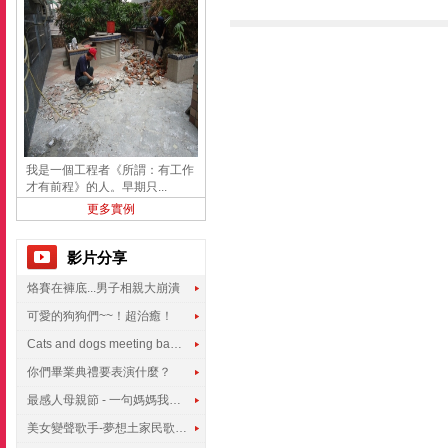
我是一個工程者《所謂：有工作
才有前程》的人。早期只...
更多實例
影片分享
烙賽在褲底...男子相親大崩潰
可愛的狗狗們~~！超治癒！
Cats and dogs meeting babies for the first time
你們畢業典禮要表演什麼？
最感人母親節 - 一句媽媽我愛你
美女變聲歌手-夢想土家民歌傳遍世界