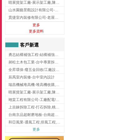
睛展貨架工廠-展示架工廠,陳列架,台中展示架工廠
山水園藝景觀設計有限公司-景觀工程,景觀設計,新竹園藝工程,新竹景觀設計
貫捷室內裝修有限公司-老屋翻新工程,台中老屋翻新工程,台中舊屋翻新
更多
更多資料
客戶新選
勇志結構補強工程-結構補強工程 ,桃園結構補強工程,龍潭結構補強工程
昶松土木包工業-台中專業拆除工程/挖土機出租
全昇環保-廢五金回收/工廠設備收購/機械設備回收/高價收購廠房設備
辰禹室內裝修-台中室內設計
瑞昌機械堆高機-堆高機收購,新北市堆高機,桃園堆高機
睛展貨架工廠-展示架工廠,陳列架,台中展示架工廠
翊棠工程有限公司-工廠配電/高雄消防機電公司
上吉錸拆除工程-打石拆除,桃園打石拆除,桃園拆除工程
台南京品超耐磨地板-台南超耐磨地板
和亞風業-通風工程,排風工程,彰化通風工程,彰化排風工程
更多