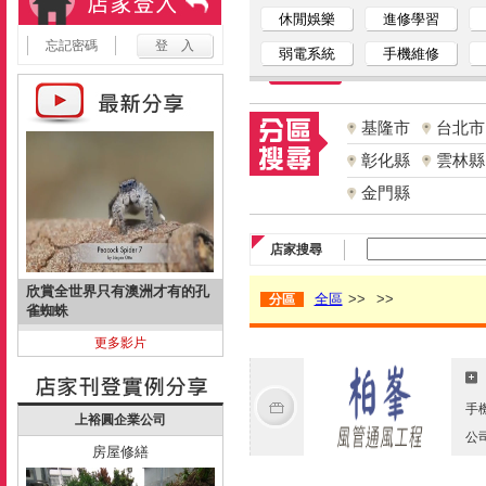
休閒娛樂
進修學習
忘記密碼
弱電系統
手機維修
基隆市
台北市
彰化縣
雲林縣
金門縣
店家搜尋
欣賞全世界只有澳洲才有的孔
全區
>>
>>
分區
雀蜘蛛
更多影片
手
上裕圓企業公司
公
房屋修繕