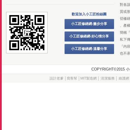
對各
質或
歡迎加入小工匠粉絲團
切修
小工匠修繕網-撇步分享
、產
簡稱
小工匠修繕網-好心情分享
私下
『內
小工匠修繕網-溫馨分享
也不
COPYRIGHT©20
設計老爹
│
窩客幫
│
MIT製造網
│
清潔服務
│
維護網