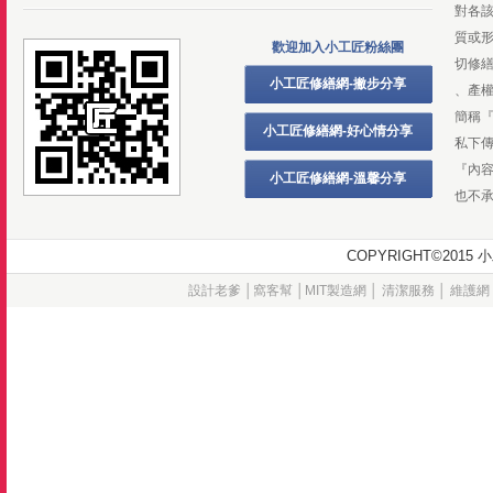
對各
質或
歡迎加入小工匠粉絲團
切修
小工匠修繕網-撇步分享
、產
簡稱
小工匠修繕網-好心情分享
私下
『內
小工匠修繕網-溫馨分享
也不
COPYRIGHT©20
設計老爹
│
窩客幫
│
MIT製造網
│
清潔服務
│
維護網