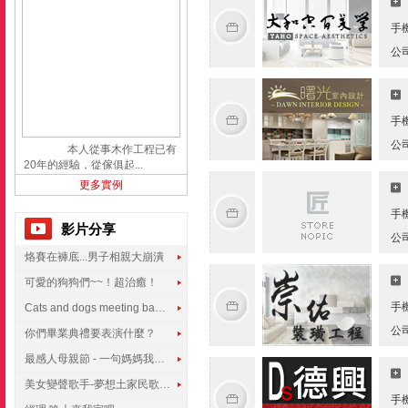
手
公
手
公
本人從事木作工程已有
20年的經驗，從傢俱起...
更多實例
手
影片分享
公
烙賽在褲底...男子相親大崩潰
可愛的狗狗們~~！超治癒！
手
Cats and dogs meeting babies for the first time
公
你們畢業典禮要表演什麼？
最感人母親節 - 一句媽媽我愛你
美女變聲歌手-夢想土家民歌傳遍世界
手