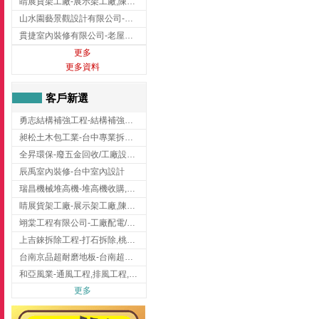
睛展貨架工廠-展示架工廠,陳列架,台中展示架工廠
山水園藝景觀設計有限公司-景觀工程,景觀設計,新竹園藝工程,新竹景觀設計
貫捷室內裝修有限公司-老屋翻新工程,台中老屋翻新工程,台中舊屋翻新
更多
更多資料
客戶新選
勇志結構補強工程-結構補強工程 ,桃園結構補強工程,龍潭結構補強工程
昶松土木包工業-台中專業拆除工程/挖土機出租
全昇環保-廢五金回收/工廠設備收購/機械設備回收/高價收購廠房設備
辰禹室內裝修-台中室內設計
瑞昌機械堆高機-堆高機收購,新北市堆高機,桃園堆高機
睛展貨架工廠-展示架工廠,陳列架,台中展示架工廠
翊棠工程有限公司-工廠配電/高雄消防機電公司
上吉錸拆除工程-打石拆除,桃園打石拆除,桃園拆除工程
台南京品超耐磨地板-台南超耐磨地板
和亞風業-通風工程,排風工程,彰化通風工程,彰化排風工程
更多