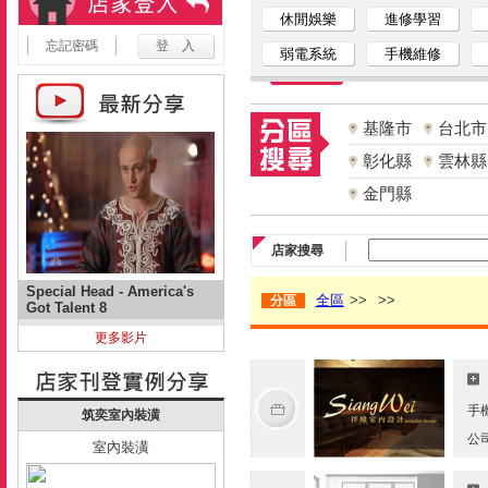
休閒娛樂
進修學習
忘記密碼
弱電系統
手機維修
基隆市
台北市
彰化縣
雲林縣
金門縣
店家搜尋
Special Head - America's
全區
>>
>>
分區
Got Talent 8
更多影片
手
筑奕室內裝潢
公
室內裝潢