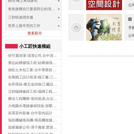
經理.晚上來我家吧
公
爸爸接獲自己要當阿公的消息，反應史上最可愛!!!
三秒快速摺衣服
世界上最辛苦的工作
手
更多影片
公
小工匠快速模組
快可麗清潔-清潔公司,台中清潔公司,台中居家清潔
勇志結構補強工程-結構補強工程 ,桃園結構補強工程,龍潭結構補強工程
昶松土木包工業-台中專業拆除工程/挖土機出租
全興鐵工設計裝潢-鐵工廠,三峽鐵工廠,台北鐵工廠
全昇環保-廢五金回收/工廠設備收購/機械設備回收/高價收購廠房設備
立鍠磁磚修繕工程-磁磚工程,磁磚修補,新竹磁磚工程
勝佳工程團隊-室內裝潢,台北房屋裝修,三重室內裝修
大桃園水電維修就找他-加壓馬達,抽水馬達,桃園水電行,中壢水電
辰禹室內裝修-台中室內設計
瑞昌機械堆高機-堆高機收購,新北市堆高機,桃園堆高機
迎家搬家公司-潭子搬家,豐原搬家,大雅搬家,大甲搬家,台中推薦搬家,台中搬家