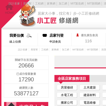
設計老爹
│
窩客幫
│
工程網
│
家事網
│
加工網
│
MIT製造網
│
MIT新聞網
│
居家大小事，找它有丿步-小工匠修繕網
我要估價
店家刊登
優先廣告會員
116
線上估價
申請會員
│
│
│
│
│
│
│
設計老爹
窩客幫
工程網
家事網
加工網
MIT製造網
MIT新聞網
清潔
關鍵字在首頁組數
20666
已成功發案數量
17290
全區店家服務項目
房屋修繕
土木建築
總瀏覽人數
53877127
水電工程
建築材料
搬家公司
電器維修