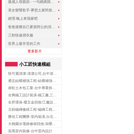
最感人母親節 - 一句媽媽我愛你
美女變聲歌手-夢想土家民歌傳遍世界
經理.晚上來我家吧
爸爸接獲自己要當阿公的消息，反應史上最可愛!!!
三秒快速摺衣服
世界上最辛苦的工作
更多影片
小工匠快速模組
快可麗清潔-清潔公司,台中清潔公司,台中居家清潔
勇志結構補強工程-結構補強工程 ,桃園結構補強工程,龍潭結構補強工程
昶松土木包工業-台中專業拆除工程/挖土機出租
全興鐵工設計裝潢-鐵工廠,三峽鐵工廠,台北鐵工廠
全昇環保-廢五金回收/工廠設備收購/機械設備回收/高價收購廠房設備
立鍠磁磚修繕工程-磁磚工程,磁磚修補,新竹磁磚工程
勝佳工程團隊-室內裝潢,台北房屋裝修,三重室內裝修
大桃園水電維修就找他-加壓馬達,抽水馬達,桃園水電行,中壢水電
辰禹室內裝修-台中室內設計