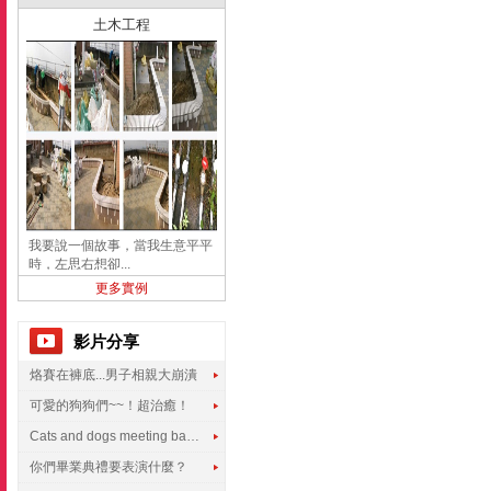
土木工程
我要說一個故事，當我生意平平
時，左思右想卻...
更多實例
影片分享
烙賽在褲底...男子相親大崩潰
可愛的狗狗們~~！超治癒！
Cats and dogs meeting babies for the first time
你們畢業典禮要表演什麼？