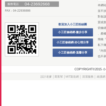
04-23692668
服務電話
本網
FAX：04-22936886
並不
對各
質或
歡迎加入小工匠粉絲團
切修
小工匠修繕網-撇步分享
、產
簡稱
小工匠修繕網-好心情分享
私下
『內
小工匠修繕網-溫馨分享
也不
COPYRIGHT©20
設計老爹
│
窩客幫
│
MIT製造網
│
清潔服務
│
維護網