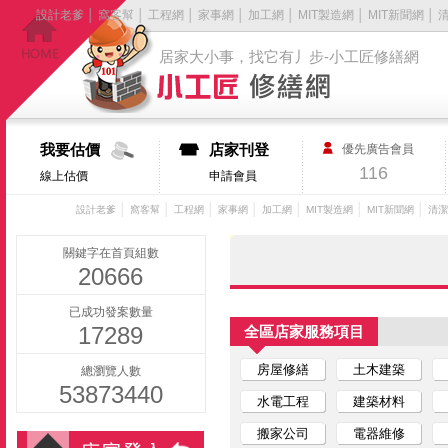
設計老爹
│
窩客幫
│
工程網
│
家事網
│
加工網
│
MIT製造網
│
MIT新聞網
│
居家大小事，找它有丿步-小工匠修繕網
我要估價
店家刊登
優先廣告會員
116
線上估價
申請會員
│
│
│
│
│
│
│
設計老爹
窩客幫
工程網
家事網
加工網
MIT製造網
MIT新聞網
清潔
關鍵字在首頁組數
20666
已成功發案數量
17289
全區店家服務項目
房屋修繕
土木建築
總瀏覽人數
53873440
水電工程
建築材料
搬家公司
電器維修