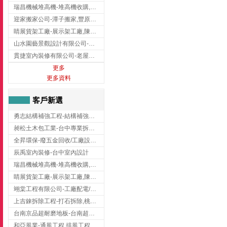
瑞昌機械堆高機-堆高機收購,新北市堆高機,桃園堆高機
迎家搬家公司-潭子搬家,豐原搬家,大雅搬家,大甲搬家,台中推薦搬家,台中搬家
睛展貨架工廠-展示架工廠,陳列架,台中展示架工廠
山水園藝景觀設計有限公司-景觀工程,景觀設計,新竹園藝工程,新竹景觀設計
貫捷室內裝修有限公司-老屋翻新工程,台中老屋翻新工程,台中舊屋翻新
更多
更多資料
客戶新選
勇志結構補強工程-結構補強工程 ,桃園結構補強工程,龍潭結構補強工程
昶松土木包工業-台中專業拆除工程/挖土機出租
全昇環保-廢五金回收/工廠設備收購/機械設備回收/高價收購廠房設備
辰禹室內裝修-台中室內設計
瑞昌機械堆高機-堆高機收購,新北市堆高機,桃園堆高機
睛展貨架工廠-展示架工廠,陳列架,台中展示架工廠
翊棠工程有限公司-工廠配電/高雄消防機電公司
上吉錸拆除工程-打石拆除,桃園打石拆除,桃園拆除工程
台南京品超耐磨地板-台南超耐磨地板
和亞風業-通風工程,排風工程,彰化通風工程,彰化排風工程