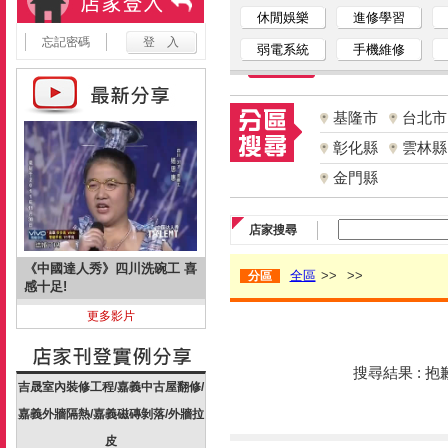
休閒娛樂
進修學習
忘記密碼
弱電系統
手機維修
基隆市
台北市
彰化縣
雲林縣
金門縣
店家搜尋
《中國達人秀》四川洗碗工 喜
全區
>>
>>
分區
感十足!
更多影片
搜尋結果 : 
吉晟室內裝修工程/嘉義中古屋翻修/
嘉義外牆隔熱/嘉義磁磚剝落/外牆拉
皮