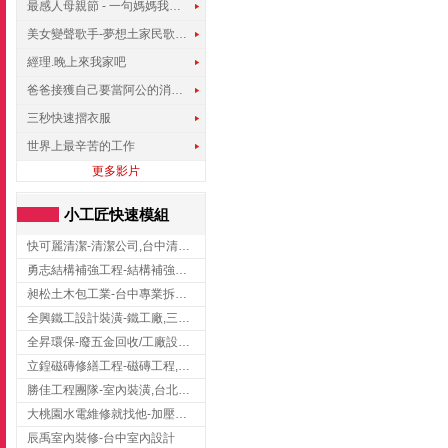
最感人母親節 - 一句媽媽我愛你
美女變聲歌手-夢想土家民歌傳遍世界
經理.晚上來我家吧
爸爸接獲自己要當阿公的消息，反應史上最可愛!!!
三秒快速摺衣服
世界上最辛苦的工作
更多影片
小工匠快速模組
快可麗清潔-清潔公司,台中清潔公司,台中居家清潔
勇志結構補強工程-結構補強工程 ,桃園結構補強工程,龍潭結構補強工程
昶松土木包工業-台中專業拆除工程/挖土機出租
全興鐵工設計裝潢-鐵工廠,三峽鐵工廠,台北鐵工廠
全昇環保-廢五金回收/工廠設備收購/機械設備回收/高價收購廠房設備
立鍠磁磚修繕工程-磁磚工程,磁磚修補,新竹磁磚工程
勝佳工程團隊-室內裝潢,台北房屋裝修,三重室內裝修
大桃園水電維修就找他-加壓馬達,抽水馬達,桃園水電行,中壢水電
辰禹室內裝修-台中室內設計