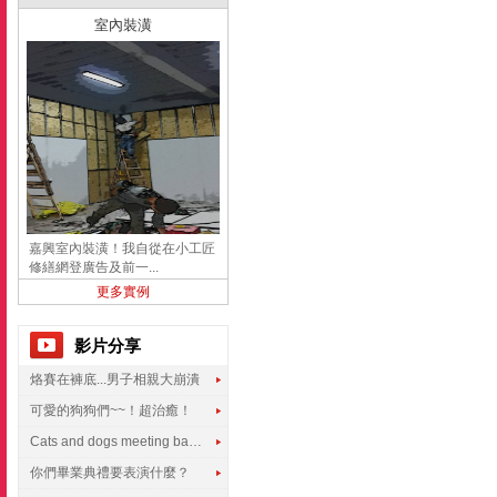
室內裝潢
嘉興室內裝潢！我自從在小工匠
修繕網登廣告及前一...
更多實例
影片分享
烙賽在褲底...男子相親大崩潰
可愛的狗狗們~~！超治癒！
Cats and dogs meeting babies for the first time
你們畢業典禮要表演什麼？