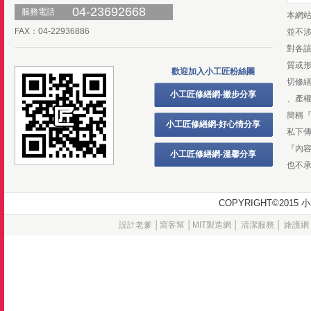
04-23692668
服務電話
本網
FAX：04-22936886
並不
對各
質或
歡迎加入小工匠粉絲團
切修
小工匠修繕網-撇步分享
、產
簡稱
小工匠修繕網-好心情分享
私下
『內
小工匠修繕網-溫馨分享
也不
COPYRIGHT©20
設計老爹
│
窩客幫
│
MIT製造網
│
清潔服務
│
維護網