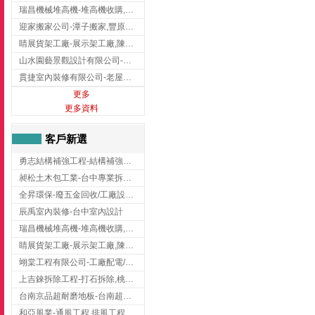
瑞昌機械堆高機-堆高機收購,新北市堆高機,桃園堆高機
迎家搬家公司-潭子搬家,豐原搬家,大雅搬家,大甲搬家,台中推薦搬家,台中搬家
睛展貨架工廠-展示架工廠,陳列架,台中展示架工廠
山水園藝景觀設計有限公司-景觀工程,景觀設計,新竹園藝工程,新竹景觀設計
貫捷室內裝修有限公司-老屋翻新工程,台中老屋翻新工程,台中舊屋翻新
更多
更多資料
客戶新選
勇志結構補強工程-結構補強工程 ,桃園結構補強工程,龍潭結構補強工程
昶松土木包工業-台中專業拆除工程/挖土機出租
全昇環保-廢五金回收/工廠設備收購/機械設備回收/高價收購廠房設備
辰禹室內裝修-台中室內設計
瑞昌機械堆高機-堆高機收購,新北市堆高機,桃園堆高機
睛展貨架工廠-展示架工廠,陳列架,台中展示架工廠
翊棠工程有限公司-工廠配電/高雄消防機電公司
上吉錸拆除工程-打石拆除,桃園打石拆除,桃園拆除工程
台南京品超耐磨地板-台南超耐磨地板
和亞風業-通風工程,排風工程,彰化通風工程,彰化排風工程