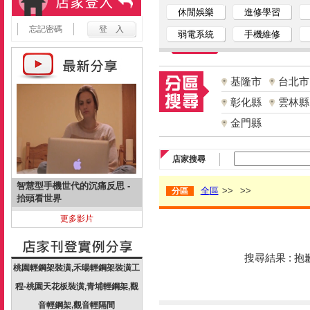
休閒娛樂
進修學習
忘記密碼
弱電系統
手機維修
基隆市
台北市
彰化縣
雲林縣
金門縣
店家搜尋
智慧型手機世代的沉痛反思 -
全區
>>
>>
分區
抬頭看世界
更多影片
搜尋結果 : 
桃園輕鋼架裝潢,禾暘輕鋼架裝潢工
程-桃園天花板裝潢,青埔輕鋼架,觀
音輕鋼架,觀音輕隔間