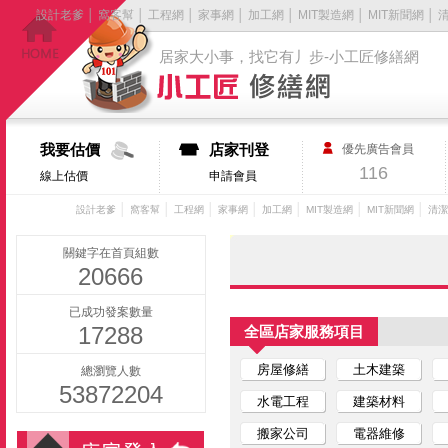
設計老爹
│
窩客幫
│
工程網
│
家事網
│
加工網
│
MIT製造網
│
MIT新聞網
│
居家大小事，找它有丿步-小工匠修繕網
我要估價
店家刊登
優先廣告會員
116
線上估價
申請會員
│
│
│
│
│
│
│
設計老爹
窩客幫
工程網
家事網
加工網
MIT製造網
MIT新聞網
清潔
關鍵字在首頁組數
20666
已成功發案數量
17288
全區店家服務項目
房屋修繕
土木建築
總瀏覽人數
53872204
水電工程
建築材料
搬家公司
電器維修