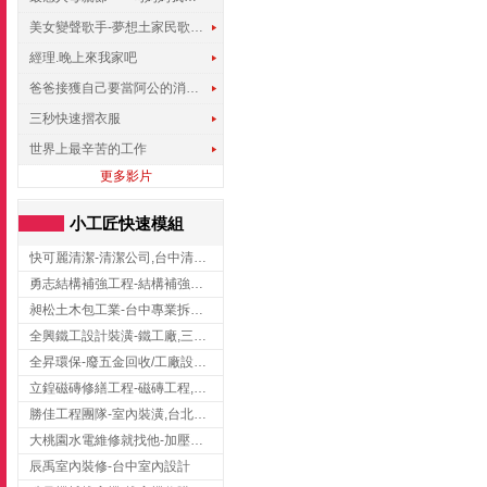
美女變聲歌手-夢想土家民歌傳遍世界
經理.晚上來我家吧
爸爸接獲自己要當阿公的消息，反應史上最可愛!!!
三秒快速摺衣服
世界上最辛苦的工作
更多影片
小工匠快速模組
快可麗清潔-清潔公司,台中清潔公司,台中居家清潔
勇志結構補強工程-結構補強工程 ,桃園結構補強工程,龍潭結構補強工程
昶松土木包工業-台中專業拆除工程/挖土機出租
全興鐵工設計裝潢-鐵工廠,三峽鐵工廠,台北鐵工廠
全昇環保-廢五金回收/工廠設備收購/機械設備回收/高價收購廠房設備
立鍠磁磚修繕工程-磁磚工程,磁磚修補,新竹磁磚工程
勝佳工程團隊-室內裝潢,台北房屋裝修,三重室內裝修
大桃園水電維修就找他-加壓馬達,抽水馬達,桃園水電行,中壢水電
辰禹室內裝修-台中室內設計