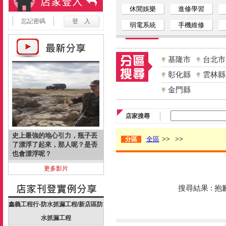
休閒娛樂
進修學習
忘記密碼
弱電系統
手機維修
基隆市
台北市
彰化縣
雲林縣
金門縣
店家搜尋
史上最強的地心引力，瓶子丟
全區
>>
>>
分區
了漂浮了起來，那人呢？是否
也會漂浮呢？
更多影片
搜尋結果 : 
鑫義工程行-防水抓漏工程/新店區防
水抓漏工程