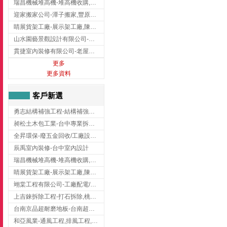
瑞昌機械堆高機-堆高機收購,新北市堆高機,桃園堆高機
迎家搬家公司-潭子搬家,豐原搬家,大雅搬家,大甲搬家,台中推薦搬家,台中搬家
睛展貨架工廠-展示架工廠,陳列架,台中展示架工廠
山水園藝景觀設計有限公司-景觀工程,景觀設計,新竹園藝工程,新竹景觀設計
貫捷室內裝修有限公司-老屋翻新工程,台中老屋翻新工程,台中舊屋翻新
更多
更多資料
客戶新選
勇志結構補強工程-結構補強工程 ,桃園結構補強工程,龍潭結構補強工程
昶松土木包工業-台中專業拆除工程/挖土機出租
全昇環保-廢五金回收/工廠設備收購/機械設備回收/高價收購廠房設備
辰禹室內裝修-台中室內設計
瑞昌機械堆高機-堆高機收購,新北市堆高機,桃園堆高機
睛展貨架工廠-展示架工廠,陳列架,台中展示架工廠
翊棠工程有限公司-工廠配電/高雄消防機電公司
上吉錸拆除工程-打石拆除,桃園打石拆除,桃園拆除工程
台南京品超耐磨地板-台南超耐磨地板
和亞風業-通風工程,排風工程,彰化通風工程,彰化排風工程