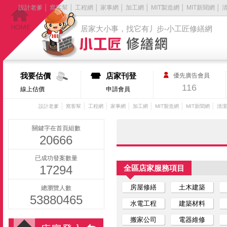
設計老爹
│
窩客幫
│
工程網
│
家事網
│
加工網
│
MIT製造網
│
MIT新聞網
│
居家大小事，找它有丿步-小工匠修繕網
我要估價
店家刊登
優先廣告會員
116
線上估價
申請會員
│
│
│
│
│
│
│
設計老爹
窩客幫
工程網
家事網
加工網
MIT製造網
MIT新聞網
清潔
關鍵字在首頁組數
20666
已成功發案數量
17294
全區店家服務項目
房屋修繕
土木建築
總瀏覽人數
53880465
水電工程
建築材料
搬家公司
電器維修