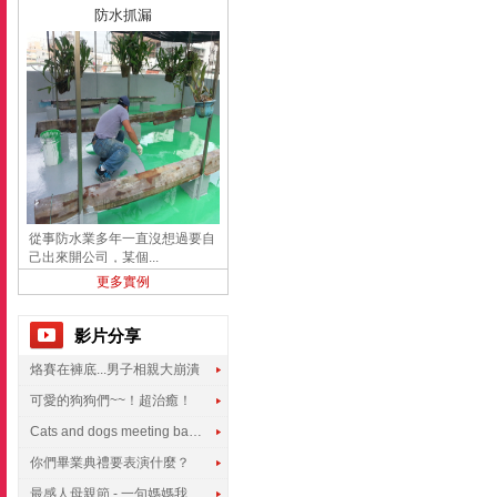
防水抓漏
從事防水業多年一直沒想過要自
己出來開公司，某個...
更多實例
影片分享
烙賽在褲底...男子相親大崩潰
可愛的狗狗們~~！超治癒！
Cats and dogs meeting babies for the first time
你們畢業典禮要表演什麼？
最感人母親節 - 一句媽媽我愛你