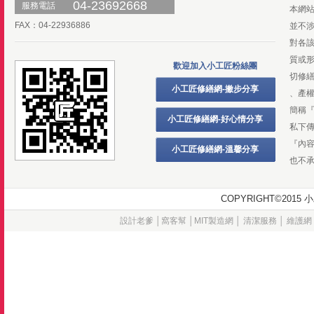
04-23692668
服務電話
本網
FAX：04-22936886
並不
對各
質或
歡迎加入小工匠粉絲團
切修
小工匠修繕網-撇步分享
、產
簡稱
小工匠修繕網-好心情分享
私下
『內
小工匠修繕網-溫馨分享
也不
COPYRIGHT©20
設計老爹
│
窩客幫
│
MIT製造網
│
清潔服務
│
維護網