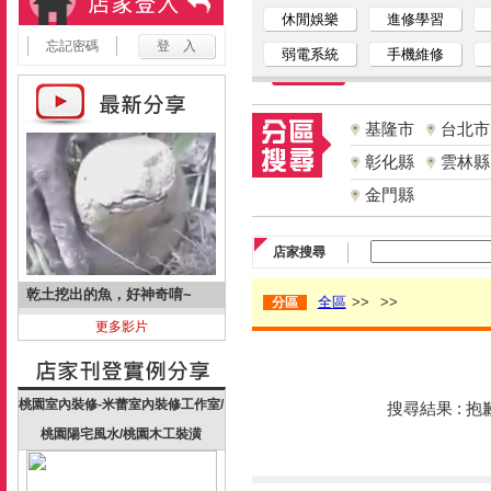
休閒娛樂
進修學習
忘記密碼
弱電系統
手機維修
基隆市
台北市
彰化縣
雲林縣
金門縣
店家搜尋
乾土挖出的魚，好神奇唷~
全區
>>
>>
分區
更多影片
桃園室內裝修-米蕾室內裝修工作室/
搜尋結果 : 
桃園陽宅風水/桃園木工裝潢