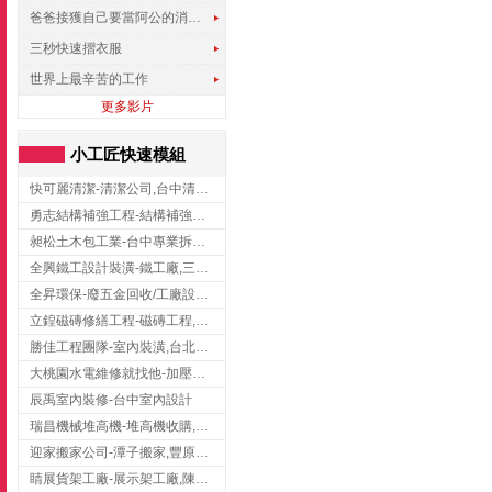
爸爸接獲自己要當阿公的消息，反應史上最可愛!!!
三秒快速摺衣服
世界上最辛苦的工作
更多影片
小工匠快速模組
快可麗清潔-清潔公司,台中清潔公司,台中居家清潔
勇志結構補強工程-結構補強工程 ,桃園結構補強工程,龍潭結構補強工程
昶松土木包工業-台中專業拆除工程/挖土機出租
全興鐵工設計裝潢-鐵工廠,三峽鐵工廠,台北鐵工廠
全昇環保-廢五金回收/工廠設備收購/機械設備回收/高價收購廠房設備
立鍠磁磚修繕工程-磁磚工程,磁磚修補,新竹磁磚工程
勝佳工程團隊-室內裝潢,台北房屋裝修,三重室內裝修
大桃園水電維修就找他-加壓馬達,抽水馬達,桃園水電行,中壢水電
辰禹室內裝修-台中室內設計
瑞昌機械堆高機-堆高機收購,新北市堆高機,桃園堆高機
迎家搬家公司-潭子搬家,豐原搬家,大雅搬家,大甲搬家,台中推薦搬家,台中搬家
睛展貨架工廠-展示架工廠,陳列架,台中展示架工廠