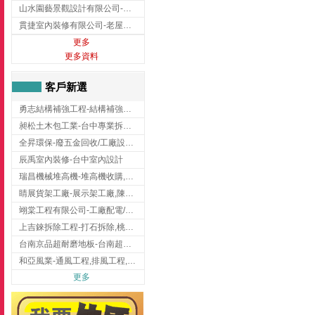
山水園藝景觀設計有限公司-景觀工程,景觀設計,新竹園藝工程,新竹景觀設計
貫捷室內裝修有限公司-老屋翻新工程,台中老屋翻新工程,台中舊屋翻新
更多
更多資料
客戶新選
勇志結構補強工程-結構補強工程 ,桃園結構補強工程,龍潭結構補強工程
昶松土木包工業-台中專業拆除工程/挖土機出租
全昇環保-廢五金回收/工廠設備收購/機械設備回收/高價收購廠房設備
辰禹室內裝修-台中室內設計
瑞昌機械堆高機-堆高機收購,新北市堆高機,桃園堆高機
睛展貨架工廠-展示架工廠,陳列架,台中展示架工廠
翊棠工程有限公司-工廠配電/高雄消防機電公司
上吉錸拆除工程-打石拆除,桃園打石拆除,桃園拆除工程
台南京品超耐磨地板-台南超耐磨地板
和亞風業-通風工程,排風工程,彰化通風工程,彰化排風工程
更多