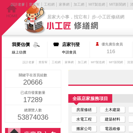
設計老爹
│
窩客幫
│
工程網
│
家事網
│
加工網
│
MIT製造網
│
MIT新聞網
│
居家大小事，找它有丿步-小工匠修繕網
我要估價
店家刊登
優先廣告會員
116
線上估價
申請會員
│
│
│
│
│
│
│
設計老爹
窩客幫
工程網
家事網
加工網
MIT製造網
MIT新聞網
清潔
關鍵字在首頁組數
20666
已成功發案數量
17289
全區店家服務項目
房屋修繕
土木建築
總瀏覽人數
53874036
水電工程
建築材料
搬家公司
電器維修