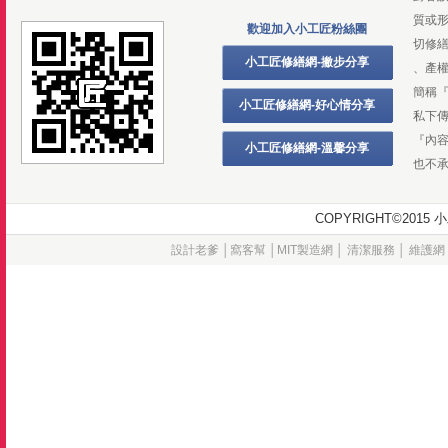
質或
歡迎加入小工匠粉絲團
切修
小工匠修繕網-撇步分享
、產
簡稱
小工匠修繕網-好心情分享
私下
『內
小工匠修繕網-溫馨分享
也不
COPYRIGHT©20
設計老爹
│
窩客幫
│
MIT製造網
│
清潔服務
│
維護網