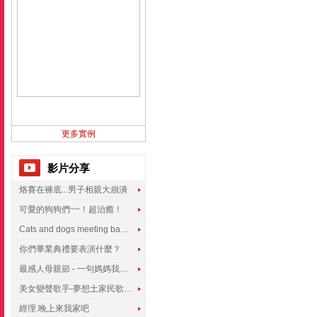
更多實例
影片分享
烙賽在褲底...男子相親大崩潰
可愛的狗狗們~~！超治癒！
Cats and dogs meeting babies for the first time
你們畢業典禮要表演什麼？
最感人母親節 - 一句媽媽我愛你
美女變聲歌手-夢想土家民歌傳遍世界
經理.晚上來我家吧