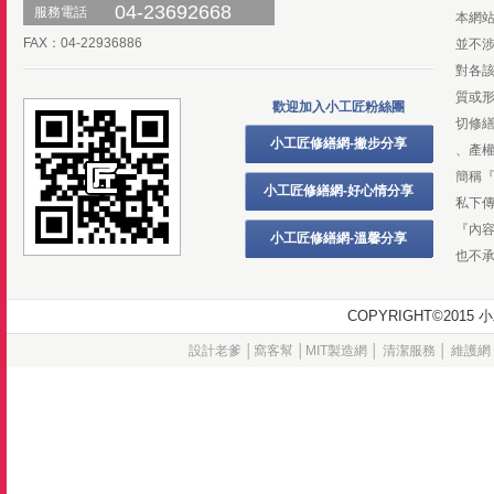
04-23692668
服務電話
本網
FAX：04-22936886
並不
對各
質或
歡迎加入小工匠粉絲團
切修
小工匠修繕網-撇步分享
、產
簡稱
小工匠修繕網-好心情分享
私下
『內
小工匠修繕網-溫馨分享
也不
COPYRIGHT©20
設計老爹
│
窩客幫
│
MIT製造網
│
清潔服務
│
維護網