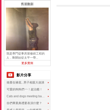
舊屋翻新
我是專門從事房屋修繕工程的
人，剛開始從太平一帶...
更多實例
影片分享
烙賽在褲底...男子相親大崩潰
可愛的狗狗們~~！超治癒！
Cats and dogs meeting babies for the first time
你們畢業典禮要表演什麼？