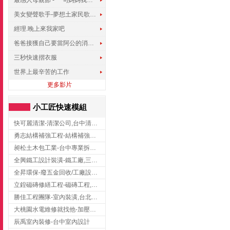
最感人母親節 - 一句媽媽我愛你
美女變聲歌手-夢想土家民歌傳遍世界
經理.晚上來我家吧
爸爸接獲自己要當阿公的消息，反應史上最可愛!!!
三秒快速摺衣服
世界上最辛苦的工作
更多影片
小工匠快速模組
快可麗清潔-清潔公司,台中清潔公司,台中居家清潔
勇志結構補強工程-結構補強工程 ,桃園結構補強工程,龍潭結構補強工程
昶松土木包工業-台中專業拆除工程/挖土機出租
全興鐵工設計裝潢-鐵工廠,三峽鐵工廠,台北鐵工廠
全昇環保-廢五金回收/工廠設備收購/機械設備回收/高價收購廠房設備
立鍠磁磚修繕工程-磁磚工程,磁磚修補,新竹磁磚工程
勝佳工程團隊-室內裝潢,台北房屋裝修,三重室內裝修
大桃園水電維修就找他-加壓馬達,抽水馬達,桃園水電行,中壢水電
辰禹室內裝修-台中室內設計