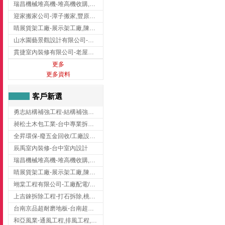
瑞昌機械堆高機-堆高機收購,新北市堆高機,桃園堆高機
迎家搬家公司-潭子搬家,豐原搬家,大雅搬家,大甲搬家,台中推薦搬家,台中搬家
睛展貨架工廠-展示架工廠,陳列架,台中展示架工廠
山水園藝景觀設計有限公司-景觀工程,景觀設計,新竹園藝工程,新竹景觀設計
貫捷室內裝修有限公司-老屋翻新工程,台中老屋翻新工程,台中舊屋翻新
更多
更多資料
客戶新選
勇志結構補強工程-結構補強工程 ,桃園結構補強工程,龍潭結構補強工程
昶松土木包工業-台中專業拆除工程/挖土機出租
全昇環保-廢五金回收/工廠設備收購/機械設備回收/高價收購廠房設備
辰禹室內裝修-台中室內設計
瑞昌機械堆高機-堆高機收購,新北市堆高機,桃園堆高機
睛展貨架工廠-展示架工廠,陳列架,台中展示架工廠
翊棠工程有限公司-工廠配電/高雄消防機電公司
上吉錸拆除工程-打石拆除,桃園打石拆除,桃園拆除工程
台南京品超耐磨地板-台南超耐磨地板
和亞風業-通風工程,排風工程,彰化通風工程,彰化排風工程