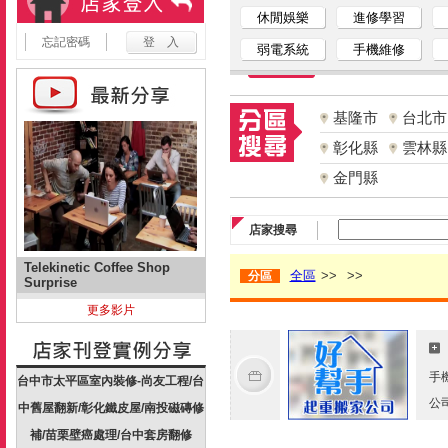
休閒娛樂
進修學習
忘記密碼
弱電系統
手機維修
基隆市
台北市
彰化縣
雲林縣
金門縣
店家搜尋
Telekinetic Coffee Shop
全區
>>
>>
分區
Surprise
更多影片
手
台中市太平區室內裝修-尚友工程/台
公
中舊屋翻新/彰化鐵皮屋/南投磁磚修
補/苗栗壁癌處理/台中套房翻修