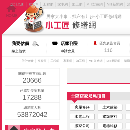
設計老爹
│
窩客幫
│
工程網
│
家事網
│
加工網
│
MIT製造網
│
MIT新聞網
│
居家大小事，找它有丿步-小工匠修繕網
我要估價
店家刊登
優先廣告會員
116
線上估價
申請會員
│
│
│
│
│
│
│
設計老爹
窩客幫
工程網
家事網
加工網
MIT製造網
MIT新聞網
清潔
關鍵字在首頁組數
20666
已成功發案數量
17288
全區店家服務項目
房屋修繕
土木建築
總瀏覽人數
53872042
水電工程
建築材料
搬家公司
電器維修