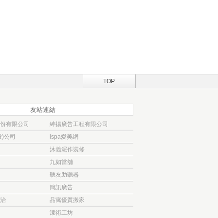
TOP
友站連結
份有限公司
紳揚廣告工程有限公司
)公司
ispa愛美網
沐義泥作裝修
九如當舖
聽友助聽器
簡訊廣告
治
品寓優質搬家
漆術工坊