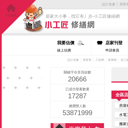
設計老爹
│
窩客
居家大小事，找它有丿步-小工匠修繕網
我要估價
店家刊登
線上估價
申請會員
│
│
│
│
設計老爹
窩客幫
工程網
家事網
加工
關鍵字在首頁組數
20666
已成功發案數量
17287
全區
房屋
總瀏覽人數
53871999
水電
搬家