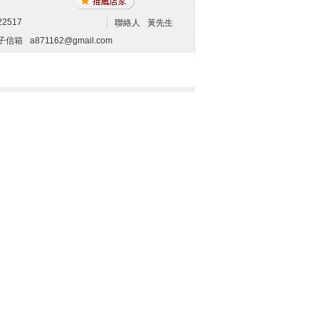
22517
聯絡人
黃先生
子信箱
a871162@gmail.com