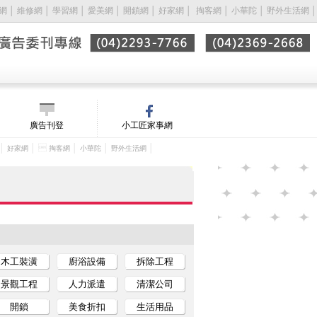
網
│
維修網
│
學習網
│
愛美網
│
開鎖網
│
好家網
│ 
掏客網
│
小華陀
│
野外生活網
│
廣告刊登
小工匠家事網
│
│ 
│
│
│
好家網
掏客網
小華陀
野外生活網
木工裝潢
廚浴設備
拆除工程
景觀工程
人力派遣
清潔公司
開鎖
美食折扣
生活用品