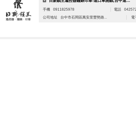
日新鎖王遙控器鐘錶印章-進口車開鎖,台中進口車開鎖,台中汽車開鎖,台中開鎖
手機
0911825978
電話
04257
公司地址
台中市石岡區萬安里豐勢路...
電