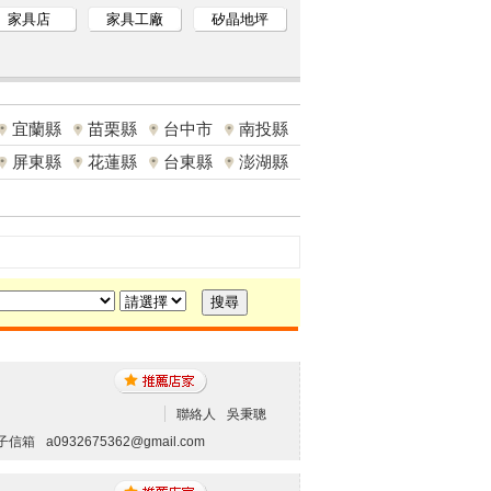
家具店
家具工廠
矽晶地坪
宜蘭縣
苗栗縣
台中市
南投縣
屏東縣
花蓮縣
台東縣
澎湖縣
聯絡人
吳秉聰
子信箱
a0932675362@gmail.com