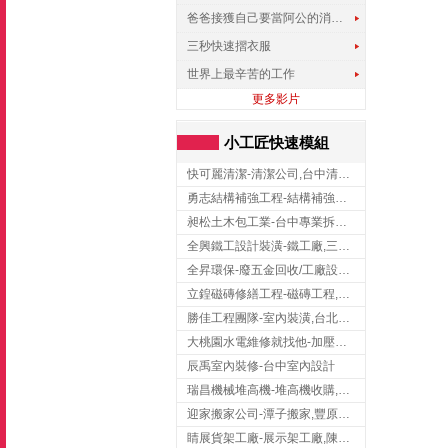
爸爸接獲自己要當阿公的消息，反應史上最可愛!!!
三秒快速摺衣服
世界上最辛苦的工作
更多影片
小工匠快速模組
快可麗清潔-清潔公司,台中清潔公司,台中居家清潔
勇志結構補強工程-結構補強工程 ,桃園結構補強工程,龍潭結構補強工程
昶松土木包工業-台中專業拆除工程/挖土機出租
全興鐵工設計裝潢-鐵工廠,三峽鐵工廠,台北鐵工廠
全昇環保-廢五金回收/工廠設備收購/機械設備回收/高價收購廠房設備
立鍠磁磚修繕工程-磁磚工程,磁磚修補,新竹磁磚工程
勝佳工程團隊-室內裝潢,台北房屋裝修,三重室內裝修
大桃園水電維修就找他-加壓馬達,抽水馬達,桃園水電行,中壢水電
辰禹室內裝修-台中室內設計
瑞昌機械堆高機-堆高機收購,新北市堆高機,桃園堆高機
迎家搬家公司-潭子搬家,豐原搬家,大雅搬家,大甲搬家,台中推薦搬家,台中搬家
睛展貨架工廠-展示架工廠,陳列架,台中展示架工廠