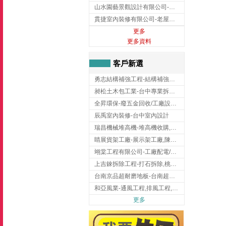
山水園藝景觀設計有限公司-景觀工程,景觀設計,新竹園藝工程,新竹景觀設計
貫捷室內裝修有限公司-老屋翻新工程,台中老屋翻新工程,台中舊屋翻新
更多
更多資料
客戶新選
勇志結構補強工程-結構補強工程 ,桃園結構補強工程,龍潭結構補強工程
昶松土木包工業-台中專業拆除工程/挖土機出租
全昇環保-廢五金回收/工廠設備收購/機械設備回收/高價收購廠房設備
辰禹室內裝修-台中室內設計
瑞昌機械堆高機-堆高機收購,新北市堆高機,桃園堆高機
睛展貨架工廠-展示架工廠,陳列架,台中展示架工廠
翊棠工程有限公司-工廠配電/高雄消防機電公司
上吉錸拆除工程-打石拆除,桃園打石拆除,桃園拆除工程
台南京品超耐磨地板-台南超耐磨地板
和亞風業-通風工程,排風工程,彰化通風工程,彰化排風工程
更多