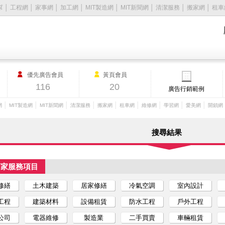
幫
│
工程網
│
家事網
│
加工網
│
MIT製造網
│
MIT新聞網
│
清潔服務
│
搬家網
│
租車
優先廣告會員
黃頁會員
116
20
廣告行銷範例
│
│
│
│
│
│
│
│
│
網
MIT製造網
MIT新聞網
清潔服務
搬家網
租車網
維修網
學習網
愛美網
開鎖網
搜尋結果
店家服務項目
修繕
土木建築
居家修繕
冷氣空調
室內設計
工程
建築材料
設備租賃
防水工程
戶外工程
公司
電器維修
製造業
二手買賣
車輛租賃