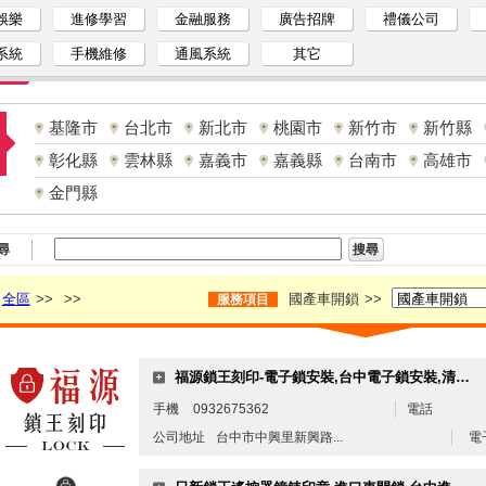
娛樂
進修學習
金融服務
廣告招牌
禮儀公司
系統
手機維修
通風系統
其它
基隆市
台北市
新北市
桃園市
新竹市
新竹縣
彰化縣
雲林縣
嘉義市
嘉義縣
台南市
高雄市
金門縣
尋
全區
>>
>>
國產車開鎖
>>
服務項目
福源鎖王刻印-電子鎖安裝,台中電子鎖安裝,清水電子鎖安裝
手機
0932675362
電話
公司地址
台中市中興里新興路...
電