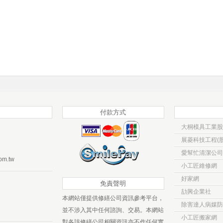
付款方式
大桐模具工業股
展菱科技工程(股
愛幫忙清潔公司
om.tw
小工匠維修網
好家網
免責聲明
劼興企業社
本網站僅提供修繕公司資訊參考平台，
除害達人病媒防
並不涉入其中任何諮詢、交易。本網站
小工匠搬家網
對各該修繕公司相關資訊亦不作任何實