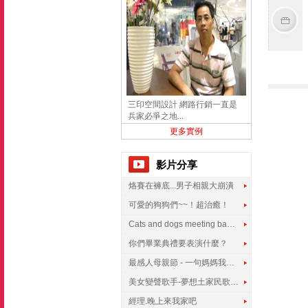
三印空間設計 網路行銷一直是
兵家必爭之地...
更多實例
影片分享
烙賽在褲底...男子相親大崩潰
可愛的狗狗們~~！超治癒！
Cats and dogs meeting babies for the first time
你們畢業典禮要表演什麼？
最感人母親節 - 一句媽媽我愛你
美女變聲歌手-夢想土家民歌傳遍世界
經理.晚上來我家吧