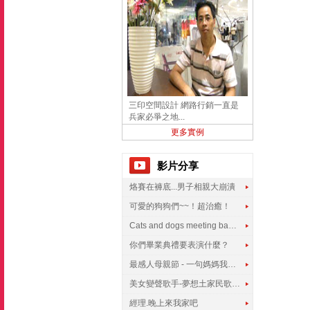
三印空間設計 網路行銷一直是
兵家必爭之地...
更多實例
影片分享
烙賽在褲底...男子相親大崩潰
可愛的狗狗們~~！超治癒！
Cats and dogs meeting babies for the first time
你們畢業典禮要表演什麼？
最感人母親節 - 一句媽媽我愛你
美女變聲歌手-夢想土家民歌傳遍世界
經理.晚上來我家吧