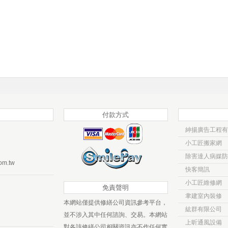
付款方式
紳揚廣告工程有
小工匠搬家網
除害達人病媒防
om.tw
快客簡訊
小工匠維修網
免責聲明
聿建室內裝修
本網站僅提供修繕公司資訊參考平台，
紘群有限公司
並不涉入其中任何諮詢、交易。本網站
上昕通風設備
對各該修繕公司相關資訊亦不作任何實