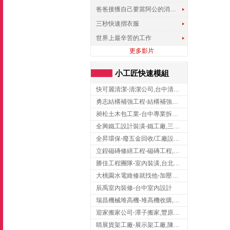
爸爸接獲自己要當阿公的消息，反應史上最可愛!!!
三秒快速摺衣服
世界上最辛苦的工作
更多影片
小工匠快速模組
快可麗清潔-清潔公司,台中清潔公司,台中居家清潔
勇志結構補強工程-結構補強工程 ,桃園結構補強工程,龍潭結構補強工程
昶松土木包工業-台中專業拆除工程/挖土機出租
全興鐵工設計裝潢-鐵工廠,三峽鐵工廠,台北鐵工廠
全昇環保-廢五金回收/工廠設備收購/機械設備回收/高價收購廠房設備
立鍠磁磚修繕工程-磁磚工程,磁磚修補,新竹磁磚工程
勝佳工程團隊-室內裝潢,台北房屋裝修,三重室內裝修
大桃園水電維修就找他-加壓馬達,抽水馬達,桃園水電行,中壢水電
辰禹室內裝修-台中室內設計
瑞昌機械堆高機-堆高機收購,新北市堆高機,桃園堆高機
迎家搬家公司-潭子搬家,豐原搬家,大雅搬家,大甲搬家,台中推薦搬家,台中搬家
睛展貨架工廠-展示架工廠,陳列架,台中展示架工廠