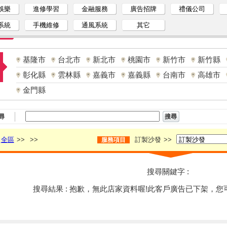
娛樂
進修學習
金融服務
廣告招牌
禮儀公司
系統
手機維修
通風系統
其它
基隆市
台北市
新北市
桃園市
新竹市
新竹縣
彰化縣
雲林縣
嘉義市
嘉義縣
台南市
高雄市
金門縣
尋
全區
>>
>>
訂製沙發
>>
服務項目
搜尋關鍵字 :
搜尋結果 : 抱歉，無此店家資料喔!此客戶廣告已下架，您