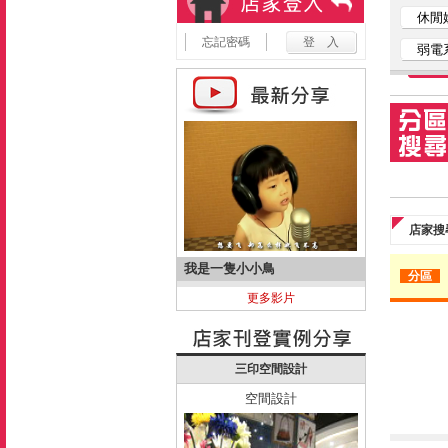
休閒
忘記密碼
弱電
店家搜
我是一隻小小鳥
分區
更多影片
三印空間設計
空間設計