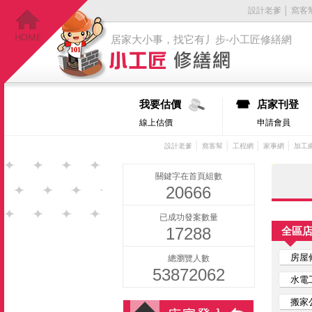
設計老爹
│
窩客
居家大小事，找它有丿步-小工匠修繕網
我要估價
店家刊登
線上估價
申請會員
│
│
│
│
設計老爹
窩客幫
工程網
家事網
加工
關鍵字在首頁組數
20666
已成功發案數量
17288
全區
房屋
總瀏覽人數
53872062
水電
搬家