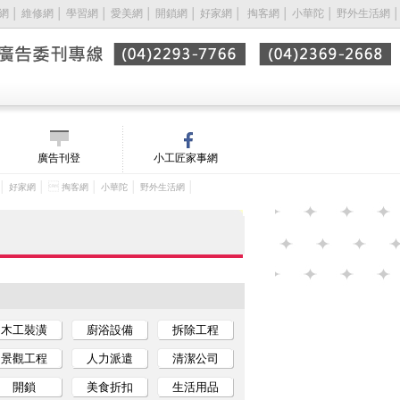
網
│
維修網
│
學習網
│
愛美網
│
開鎖網
│
好家網
│ 
掏客網
│
小華陀
│
野外生活網
│
廣告刊登
小工匠家事網
│
│ 
│
│
│
好家網
掏客網
小華陀
野外生活網
木工裝潢
廚浴設備
拆除工程
景觀工程
人力派遣
清潔公司
開鎖
美食折扣
生活用品