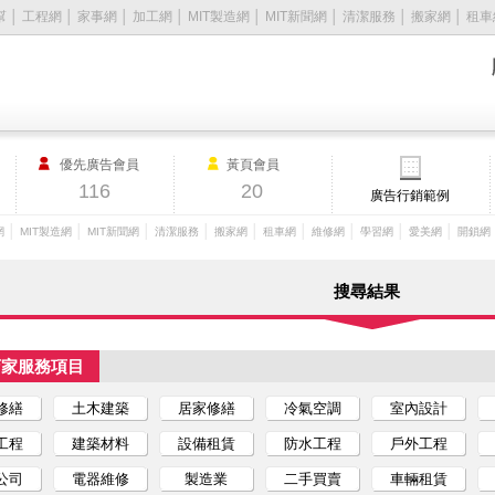
幫
│
工程網
│
家事網
│
加工網
│
MIT製造網
│
MIT新聞網
│
清潔服務
│
搬家網
│
租車
優先廣告會員
黃頁會員
116
20
廣告行銷範例
│
│
│
│
│
│
│
│
│
網
MIT製造網
MIT新聞網
清潔服務
搬家網
租車網
維修網
學習網
愛美網
開鎖網
搜尋結果
店家服務項目
修繕
土木建築
居家修繕
冷氣空調
室內設計
工程
建築材料
設備租賃
防水工程
戶外工程
公司
電器維修
製造業
二手買賣
車輛租賃