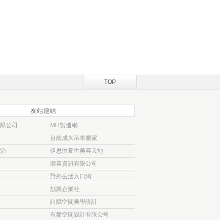
TOP
友站連結
限公司
MIT製造網
台南成大吊車搬家
治
伊思悅養生美容天地
順喜資訊有限公司
野外生活入口網
劼興企業社
詩賦空間美學設計
有麥空間設計有限公司