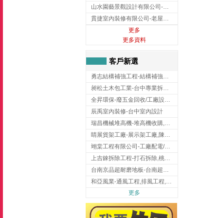
山水園藝景觀設計有限公司-景觀工程,景觀設計,新竹園藝工程,新竹景觀設計
貫捷室內裝修有限公司-老屋翻新工程,台中老屋翻新工程,台中舊屋翻新
更多
更多資料
客戶新選
勇志結構補強工程-結構補強工程 ,桃園結構補強工程,龍潭結構補強工程
昶松土木包工業-台中專業拆除工程/挖土機出租
全昇環保-廢五金回收/工廠設備收購/機械設備回收/高價收購廠房設備
辰禹室內裝修-台中室內設計
瑞昌機械堆高機-堆高機收購,新北市堆高機,桃園堆高機
睛展貨架工廠-展示架工廠,陳列架,台中展示架工廠
翊棠工程有限公司-工廠配電/高雄消防機電公司
上吉錸拆除工程-打石拆除,桃園打石拆除,桃園拆除工程
台南京品超耐磨地板-台南超耐磨地板
和亞風業-通風工程,排風工程,彰化通風工程,彰化排風工程
更多