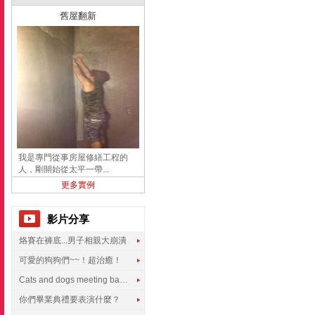
舊屋翻新
我是專門從事房屋修繕工程的
人，剛開始從太平一帶...
更多實例
影片分享
烙賽在褲底...男子相親大崩潰
可愛的狗狗們~~！超治癒！
Cats and dogs meeting babies for the first time
你們畢業典禮要表演什麼？