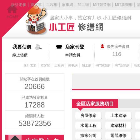
設計老爹
│
窩客幫
│
工程網
│
家事網
│
加工網
│
MIT製造網
│
MIT新聞網
│
居家大小事，找它有丿步-小工匠修繕網
我要估價
店家刊登
優先廣告會員
116
線上估價
申請會員
│
│
│
│
│
│
│
設計老爹
窩客幫
工程網
家事網
加工網
MIT製造網
MIT新聞網
清潔
關鍵字在首頁組數
20666
已成功發案數量
17288
全區店家服務項目
房屋修繕
土木建築
總瀏覽人數
53872356
水電工程
建築材料
搬家公司
電器維修