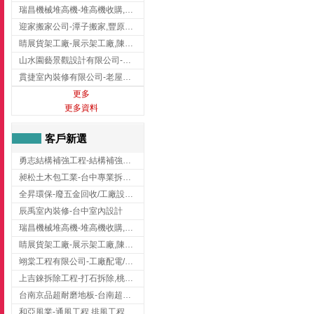
瑞昌機械堆高機-堆高機收購,新北市堆高機,桃園堆高機
迎家搬家公司-潭子搬家,豐原搬家,大雅搬家,大甲搬家,台中推薦搬家,台中搬家
睛展貨架工廠-展示架工廠,陳列架,台中展示架工廠
山水園藝景觀設計有限公司-景觀工程,景觀設計,新竹園藝工程,新竹景觀設計
貫捷室內裝修有限公司-老屋翻新工程,台中老屋翻新工程,台中舊屋翻新
更多
更多資料
客戶新選
勇志結構補強工程-結構補強工程 ,桃園結構補強工程,龍潭結構補強工程
昶松土木包工業-台中專業拆除工程/挖土機出租
全昇環保-廢五金回收/工廠設備收購/機械設備回收/高價收購廠房設備
辰禹室內裝修-台中室內設計
瑞昌機械堆高機-堆高機收購,新北市堆高機,桃園堆高機
睛展貨架工廠-展示架工廠,陳列架,台中展示架工廠
翊棠工程有限公司-工廠配電/高雄消防機電公司
上吉錸拆除工程-打石拆除,桃園打石拆除,桃園拆除工程
台南京品超耐磨地板-台南超耐磨地板
和亞風業-通風工程,排風工程,彰化通風工程,彰化排風工程