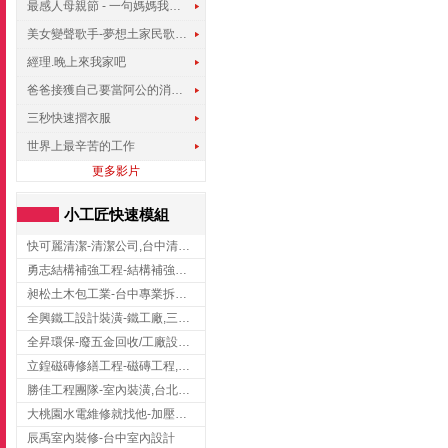
最感人母親節 - 一句媽媽我愛你
美女變聲歌手-夢想土家民歌傳遍世界
經理.晚上來我家吧
爸爸接獲自己要當阿公的消息，反應史上最可愛!!!
三秒快速摺衣服
世界上最辛苦的工作
更多影片
小工匠快速模組
快可麗清潔-清潔公司,台中清潔公司,台中居家清潔
勇志結構補強工程-結構補強工程 ,桃園結構補強工程,龍潭結構補強工程
昶松土木包工業-台中專業拆除工程/挖土機出租
全興鐵工設計裝潢-鐵工廠,三峽鐵工廠,台北鐵工廠
全昇環保-廢五金回收/工廠設備收購/機械設備回收/高價收購廠房設備
立鍠磁磚修繕工程-磁磚工程,磁磚修補,新竹磁磚工程
勝佳工程團隊-室內裝潢,台北房屋裝修,三重室內裝修
大桃園水電維修就找他-加壓馬達,抽水馬達,桃園水電行,中壢水電
辰禹室內裝修-台中室內設計