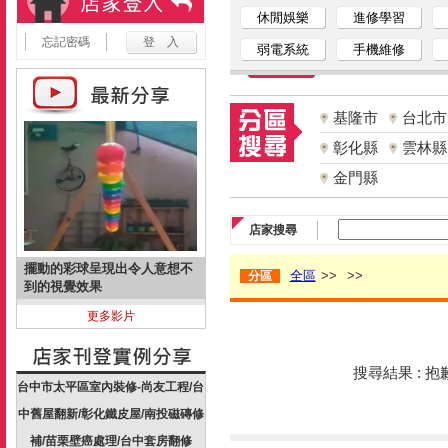
休閒娛樂
進修學習
忘記密碼
弱電系統
手機維修
基隆市
台北市
彰化縣
雲林縣
金門縣
店家搜尋
擺動的彩球呈現出令人意想不
全區
>>
>>
分區
到的視覺效果
更多影片
搜尋結果 : 
台中市太平區室內裝修-尚友工程/台
中舊屋翻新/彰化鐵皮屋/南投磁磚修
補/苗栗壁癌處理/台中套房翻修