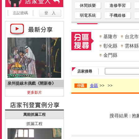
休閒娛樂
進修學習
忘記密碼
弱電系統
手機維修
基隆市
台北市
彰化縣
雲林縣
金門縣
店家搜尋
泉州提線木偶戲《閙新春》
全區
>>
>>
分區
更多影片
萬能抓漏工程
搜尋結果 : 
抓漏工程