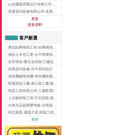
山水園藝景觀設計有限公司-景觀工程,景觀設計,新竹園藝工程,新竹景觀設計
貫捷室內裝修有限公司-老屋翻新工程,台中老屋翻新工程,台中舊屋翻新
更多
更多資料
客戶新選
勇志結構補強工程-結構補強工程 ,桃園結構補強工程,龍潭結構補強工程
昶松土木包工業-台中專業拆除工程/挖土機出租
全昇環保-廢五金回收/工廠設備收購/機械設備回收/高價收購廠房設備
辰禹室內裝修-台中室內設計
瑞昌機械堆高機-堆高機收購,新北市堆高機,桃園堆高機
睛展貨架工廠-展示架工廠,陳列架,台中展示架工廠
翊棠工程有限公司-工廠配電/高雄消防機電公司
上吉錸拆除工程-打石拆除,桃園打石拆除,桃園拆除工程
台南京品超耐磨地板-台南超耐磨地板
和亞風業-通風工程,排風工程,彰化通風工程,彰化排風工程
更多