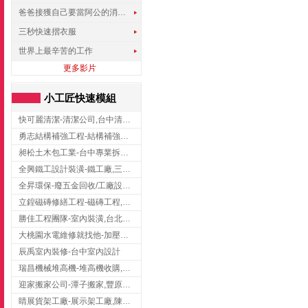
爸爸接獲自己要當阿公的消息，反應史上最可愛!!!
三秒快速摺衣服
世界上最辛苦的工作
更多影片
小工匠快速模組
快可麗清潔-清潔公司,台中清潔公司,台中居家清潔
勇志結構補強工程-結構補強工程 ,桃園結構補強工程,龍潭結構補強工程
昶松土木包工業-台中專業拆除工程/挖土機出租
全興鐵工設計裝潢-鐵工廠,三峽鐵工廠,台北鐵工廠
全昇環保-廢五金回收/工廠設備收購/機械設備回收/高價收購廠房設備
立鍠磁磚修繕工程-磁磚工程,磁磚修補,新竹磁磚工程
勝佳工程團隊-室內裝潢,台北房屋裝修,三重室內裝修
大桃園水電維修就找他-加壓馬達,抽水馬達,桃園水電行,中壢水電
辰禹室內裝修-台中室內設計
瑞昌機械堆高機-堆高機收購,新北市堆高機,桃園堆高機
迎家搬家公司-潭子搬家,豐原搬家,大雅搬家,大甲搬家,台中推薦搬家,台中搬家
睛展貨架工廠-展示架工廠,陳列架,台中展示架工廠