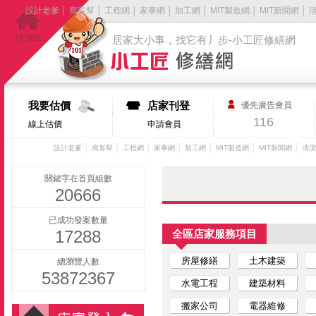
設計老爹
│
窩客幫
│
工程網
│
家事網
│
加工網
│
MIT製造網
│
MIT新聞網
│
居家大小事，找它有丿步-小工匠修繕網
我要估價
店家刊登
優先廣告會員
116
線上估價
申請會員
│
│
│
│
│
│
│
設計老爹
窩客幫
工程網
家事網
加工網
MIT製造網
MIT新聞網
清潔
關鍵字在首頁組數
20666
已成功發案數量
17288
全區店家服務項目
房屋修繕
土木建築
總瀏覽人數
53872367
水電工程
建築材料
搬家公司
電器維修