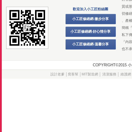
質或
歡迎加入小工匠粉絲團
切修
小工匠修繕網-撇步分享
、產
簡稱
小工匠修繕網-好心情分享
私下
『內
小工匠修繕網-溫馨分享
也不
COPYRIGHT©20
設計老爹
│
窩客幫
│
MIT製造網
│
清潔服務
│
維護網