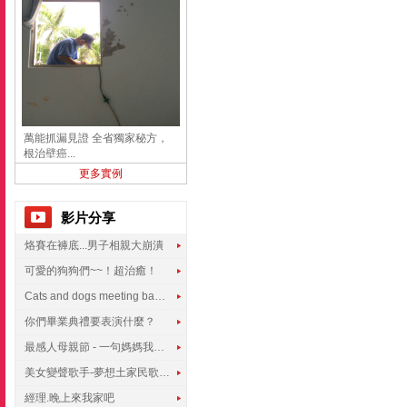
萬能抓漏見證 全省獨家秘方，
根治壁癌...
更多實例
影片分享
烙賽在褲底...男子相親大崩潰
可愛的狗狗們~~！超治癒！
Cats and dogs meeting babies for the first time
你們畢業典禮要表演什麼？
最感人母親節 - 一句媽媽我愛你
美女變聲歌手-夢想土家民歌傳遍世界
經理.晚上來我家吧