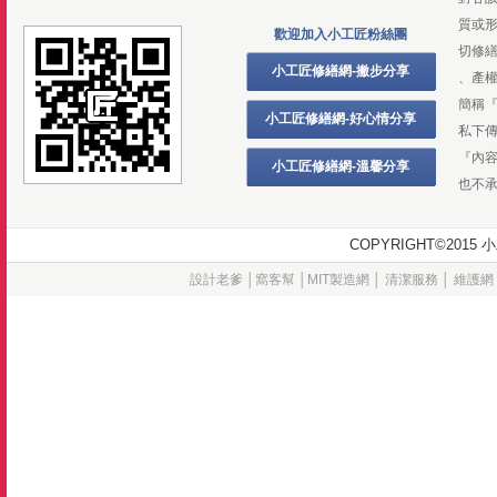
質或
歡迎加入小工匠粉絲團
切修
小工匠修繕網-撇步分享
、產
簡稱
小工匠修繕網-好心情分享
私下
『內
小工匠修繕網-溫馨分享
也不
COPYRIGHT©20
設計老爹
│
窩客幫
│
MIT製造網
│
清潔服務
│
維護網