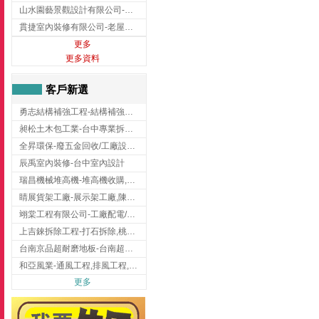
山水園藝景觀設計有限公司-景觀工程,景觀設計,新竹園藝工程,新竹景觀設計
貫捷室內裝修有限公司-老屋翻新工程,台中老屋翻新工程,台中舊屋翻新
更多
更多資料
客戶新選
勇志結構補強工程-結構補強工程 ,桃園結構補強工程,龍潭結構補強工程
昶松土木包工業-台中專業拆除工程/挖土機出租
全昇環保-廢五金回收/工廠設備收購/機械設備回收/高價收購廠房設備
辰禹室內裝修-台中室內設計
瑞昌機械堆高機-堆高機收購,新北市堆高機,桃園堆高機
睛展貨架工廠-展示架工廠,陳列架,台中展示架工廠
翊棠工程有限公司-工廠配電/高雄消防機電公司
上吉錸拆除工程-打石拆除,桃園打石拆除,桃園拆除工程
台南京品超耐磨地板-台南超耐磨地板
和亞風業-通風工程,排風工程,彰化通風工程,彰化排風工程
更多