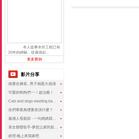
本人從事木作工程已有
20年的經驗，從傢俱起...
更多實例
影片分享
烙賽在褲底...男子相親大崩潰
可愛的狗狗們~~！超治癒！
Cats and dogs meeting babies for the first time
你們畢業典禮要表演什麼？
最感人母親節 - 一句媽媽我愛你
美女變聲歌手-夢想土家民歌傳遍世界
經理.晚上來我家吧