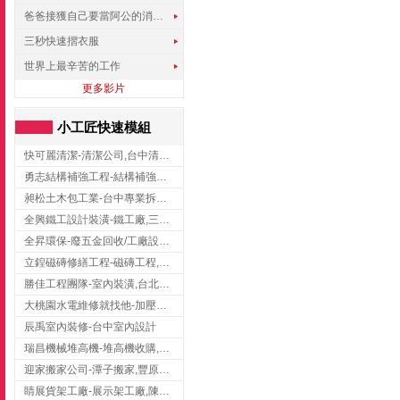
爸爸接獲自己要當阿公的消息，反應史上最可愛!!!
三秒快速摺衣服
世界上最辛苦的工作
更多影片
小工匠快速模組
快可麗清潔-清潔公司,台中清潔公司,台中居家清潔
勇志結構補強工程-結構補強工程 ,桃園結構補強工程,龍潭結構補強工程
昶松土木包工業-台中專業拆除工程/挖土機出租
全興鐵工設計裝潢-鐵工廠,三峽鐵工廠,台北鐵工廠
全昇環保-廢五金回收/工廠設備收購/機械設備回收/高價收購廠房設備
立鍠磁磚修繕工程-磁磚工程,磁磚修補,新竹磁磚工程
勝佳工程團隊-室內裝潢,台北房屋裝修,三重室內裝修
大桃園水電維修就找他-加壓馬達,抽水馬達,桃園水電行,中壢水電
辰禹室內裝修-台中室內設計
瑞昌機械堆高機-堆高機收購,新北市堆高機,桃園堆高機
迎家搬家公司-潭子搬家,豐原搬家,大雅搬家,大甲搬家,台中推薦搬家,台中搬家
睛展貨架工廠-展示架工廠,陳列架,台中展示架工廠