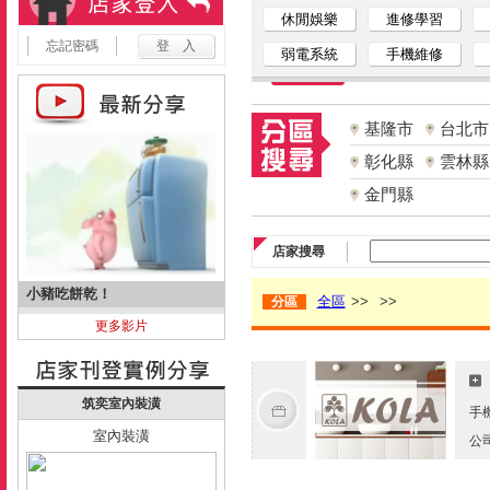
休閒娛樂
進修學習
忘記密碼
弱電系統
手機維修
基隆市
台北市
彰化縣
雲林縣
金門縣
店家搜尋
小豬吃餅乾！
全區
>>
>>
分區
更多影片
筑奕室內裝潢
手
室內裝潢
公