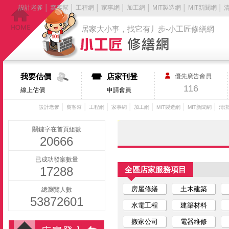
設計老爹
│
窩客幫
│
工程網
│
家事網
│
加工網
│
MIT製造網
│
MIT新聞網
│
居家大小事，找它有丿步-小工匠修繕網
我要估價
店家刊登
優先廣告會員
116
線上估價
申請會員
│
│
│
│
│
│
│
設計老爹
窩客幫
工程網
家事網
加工網
MIT製造網
MIT新聞網
清潔
關鍵字在首頁組數
20666
已成功發案數量
17288
全區店家服務項目
房屋修繕
土木建築
總瀏覽人數
53872601
水電工程
建築材料
搬家公司
電器維修