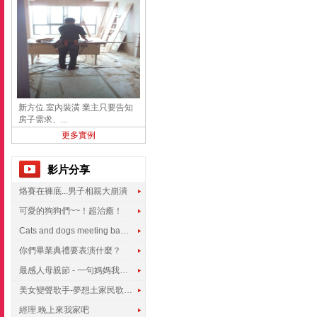
新方位.室內裝潢 業主只要告知
房子需求、...
更多實例
影片分享
烙賽在褲底...男子相親大崩潰
可愛的狗狗們~~！超治癒！
Cats and dogs meeting babies for the first time
你們畢業典禮要表演什麼？
最感人母親節 - 一句媽媽我愛你
美女變聲歌手-夢想土家民歌傳遍世界
經理.晚上來我家吧