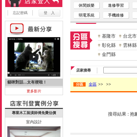
休閒娛樂
進修學習
忘記密碼
弱電系統
手機維修
基隆市
台北市
彰化縣
雲林縣
金門縣
店家搜尋
貓咪對話...太有梗啦！
全區
>>
>>
分區
更多影片
專業木工裝潢師傅免費估價
搜尋結果 : 
室內設計