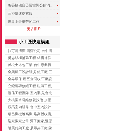
爸爸接獲自己要當阿公的消息，反應史上最可愛!!!
三秒快速摺衣服
世界上最辛苦的工作
更多影片
小工匠快速模組
快可麗清潔-清潔公司,台中清潔公司,台中居家清潔
勇志結構補強工程-結構補強工程 ,桃園結構補強工程,龍潭結構補強工程
昶松土木包工業-台中專業拆除工程/挖土機出租
全興鐵工設計裝潢-鐵工廠,三峽鐵工廠,台北鐵工廠
全昇環保-廢五金回收/工廠設備收購/機械設備回收/高價收購廠房設備
立鍠磁磚修繕工程-磁磚工程,磁磚修補,新竹磁磚工程
勝佳工程團隊-室內裝潢,台北房屋裝修,三重室內裝修
大桃園水電維修就找他-加壓馬達,抽水馬達,桃園水電行,中壢水電
辰禹室內裝修-台中室內設計
瑞昌機械堆高機-堆高機收購,新北市堆高機,桃園堆高機
迎家搬家公司-潭子搬家,豐原搬家,大雅搬家,大甲搬家,台中推薦搬家,台中搬家
睛展貨架工廠-展示架工廠,陳列架,台中展示架工廠