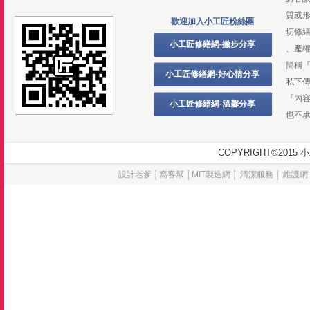
質或
歡迎加入小工匠粉絲團
切修
小工匠修繕網-撇步分享
、產
簡稱
小工匠修繕網-好心情分享
私下
『內
小工匠修繕網-溫馨分享
也不
COPYRIGHT©20
設計老爹
│
窩客幫
│
MIT製造網
│
清潔服務
│
維護網