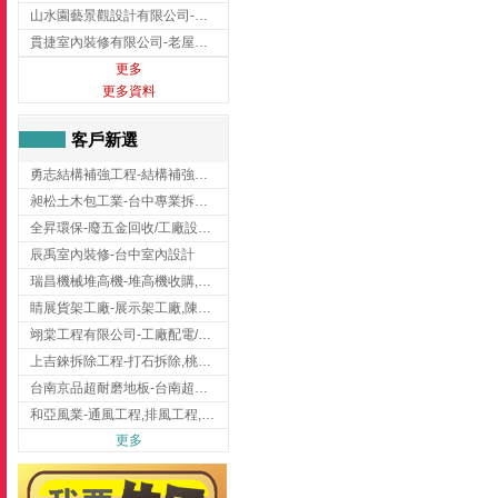
山水園藝景觀設計有限公司-景觀工程,景觀設計,新竹園藝工程,新竹景觀設計
貫捷室內裝修有限公司-老屋翻新工程,台中老屋翻新工程,台中舊屋翻新
更多
更多資料
客戶新選
勇志結構補強工程-結構補強工程 ,桃園結構補強工程,龍潭結構補強工程
昶松土木包工業-台中專業拆除工程/挖土機出租
全昇環保-廢五金回收/工廠設備收購/機械設備回收/高價收購廠房設備
辰禹室內裝修-台中室內設計
瑞昌機械堆高機-堆高機收購,新北市堆高機,桃園堆高機
睛展貨架工廠-展示架工廠,陳列架,台中展示架工廠
翊棠工程有限公司-工廠配電/高雄消防機電公司
上吉錸拆除工程-打石拆除,桃園打石拆除,桃園拆除工程
台南京品超耐磨地板-台南超耐磨地板
和亞風業-通風工程,排風工程,彰化通風工程,彰化排風工程
更多