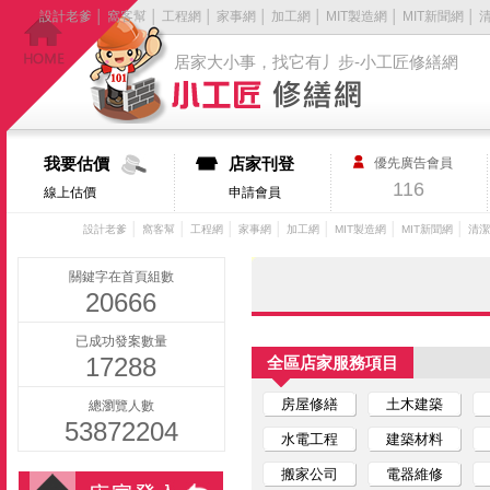
設計老爹
│
窩客幫
│
工程網
│
家事網
│
加工網
│
MIT製造網
│
MIT新聞網
│
居家大小事，找它有丿步-小工匠修繕網
我要估價
店家刊登
優先廣告會員
116
線上估價
申請會員
│
│
│
│
│
│
│
設計老爹
窩客幫
工程網
家事網
加工網
MIT製造網
MIT新聞網
清潔
關鍵字在首頁組數
20666
已成功發案數量
17288
全區店家服務項目
房屋修繕
土木建築
總瀏覽人數
53872204
水電工程
建築材料
搬家公司
電器維修