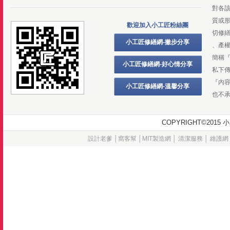
對各
質或
歡迎加入小工匠粉絲團
切修
小工匠修繕網-撇步分享
、產
簡稱
小工匠修繕網-好心情分享
私下
『內
小工匠修繕網-溫馨分享
也不
COPYRIGHT©20
設計老爹
│
窩客幫
│
MIT製造網
│
清潔服務
│
維護網