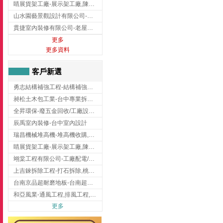
睛展貨架工廠-展示架工廠,陳列架,台中展示架工廠
山水園藝景觀設計有限公司-景觀工程,景觀設計,新竹園藝工程,新竹景觀設計
貫捷室內裝修有限公司-老屋翻新工程,台中老屋翻新工程,台中舊屋翻新
更多
更多資料
客戶新選
勇志結構補強工程-結構補強工程 ,桃園結構補強工程,龍潭結構補強工程
昶松土木包工業-台中專業拆除工程/挖土機出租
全昇環保-廢五金回收/工廠設備收購/機械設備回收/高價收購廠房設備
辰禹室內裝修-台中室內設計
瑞昌機械堆高機-堆高機收購,新北市堆高機,桃園堆高機
睛展貨架工廠-展示架工廠,陳列架,台中展示架工廠
翊棠工程有限公司-工廠配電/高雄消防機電公司
上吉錸拆除工程-打石拆除,桃園打石拆除,桃園拆除工程
台南京品超耐磨地板-台南超耐磨地板
和亞風業-通風工程,排風工程,彰化通風工程,彰化排風工程
更多