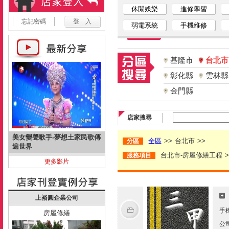
休閒娛樂
進修學習
忘記密碼
弱電系統
手機維修
基隆市
台北市
彰化縣
雲林縣
金門縣
店家搜尋
美女變聲歌手-夢想土家民歌傳
全區
>>
台北市
>>
分區
遍世界
台北市-房屋修繕工程
>
服務項目
更多影片
上裕圓企業公司
手
房屋修繕
公