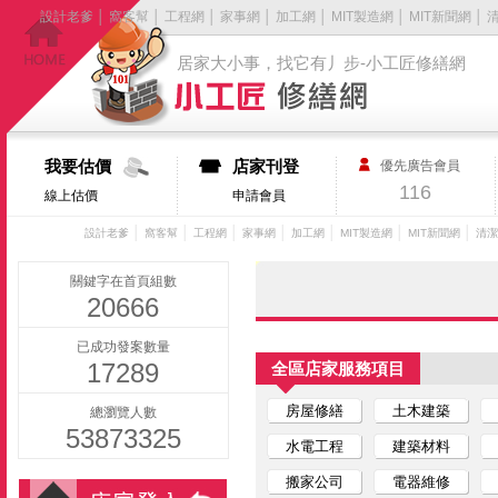
設計老爹
│
窩客幫
│
工程網
│
家事網
│
加工網
│
MIT製造網
│
MIT新聞網
│
居家大小事，找它有丿步-小工匠修繕網
我要估價
店家刊登
優先廣告會員
116
線上估價
申請會員
│
│
│
│
│
│
│
設計老爹
窩客幫
工程網
家事網
加工網
MIT製造網
MIT新聞網
清潔
關鍵字在首頁組數
20666
已成功發案數量
17289
全區店家服務項目
房屋修繕
土木建築
總瀏覽人數
53873325
水電工程
建築材料
搬家公司
電器維修