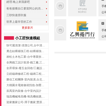
經理.晚上來我家吧
手
爸爸接獲自己要當阿公的消息，反應史上最可愛!!!
公
三秒快速摺衣服
世界上最辛苦的工作
更多影片
手
公
小工匠快速模組
快可麗清潔-清潔公司,台中清潔公司,台中居家清潔
勇志結構補強工程-結構補強工程 ,桃園結構補強工程,龍潭結構補強工程
昶松土木包工業-台中專業拆除工程/挖土機出租
全興鐵工設計裝潢-鐵工廠,三峽鐵工廠,台北鐵工廠
全昇環保-廢五金回收/工廠設備收購/機械設備回收/高價收購廠房設備
立鍠磁磚修繕工程-磁磚工程,磁磚修補,新竹磁磚工程
勝佳工程團隊-室內裝潢,台北房屋裝修,三重室內裝修
大桃園水電維修就找他-加壓馬達,抽水馬達,桃園水電行,中壢水電
辰禹室內裝修-台中室內設計
瑞昌機械堆高機-堆高機收購,新北市堆高機,桃園堆高機
迎家搬家公司-潭子搬家,豐原搬家,大雅搬家,大甲搬家,台中推薦搬家,台中搬家