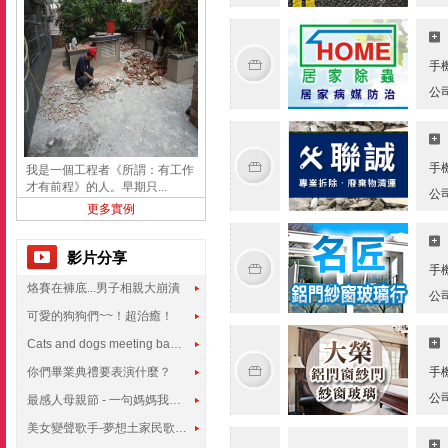
手
公
手
我是一個工程者《所謂：有工作
才有前程》的人。早期只...
公
更多實例
影片分享
手
烙賽在褲底...男子相親大崩潰
公
可愛的狗狗們~~！超治癒！
Cats and dogs meeting babies for the first time
你們畢業典禮要表演什麼？
手
公
最感人母親節 - 一句媽媽我愛你
美女變聲歌手-夢想土家民歌傳遍世界