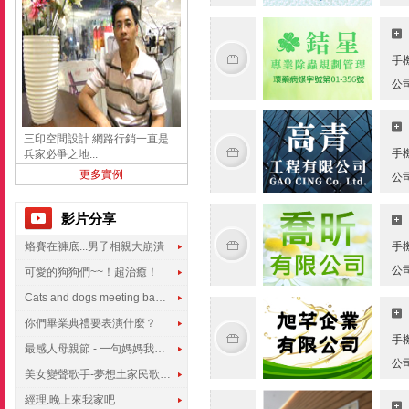
手
公
三印空間設計 網路行銷一直是
手
兵家必爭之地...
更多實例
公
影片分享
烙賽在褲底...男子相親大崩潰
手
公
可愛的狗狗們~~！超治癒！
Cats and dogs meeting babies for the first time
你們畢業典禮要表演什麼？
手
最感人母親節 - 一句媽媽我愛你
公
美女變聲歌手-夢想土家民歌傳遍世界
經理.晚上來我家吧