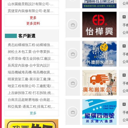
公
山水園藝景觀設計有限公司-景觀工程,景觀設計,新竹園藝工程,新竹景觀設計
貫捷室內裝修有限公司-老屋翻新工程,台中老屋翻新工程,台中舊屋翻新
更多
更多資料
手
公
客戶新選
勇志結構補強工程-結構補強工程 ,桃園結構補強工程,龍潭結構補強工程
昶松土木包工業-台中專業拆除工程/挖土機出租
手
全昇環保-廢五金回收/工廠設備收購/機械設備回收/高價收購廠房設備
公
辰禹室內裝修-台中室內設計
瑞昌機械堆高機-堆高機收購,新北市堆高機,桃園堆高機
睛展貨架工廠-展示架工廠,陳列架,台中展示架工廠
手
翊棠工程有限公司-工廠配電/高雄消防機電公司
公
上吉錸拆除工程-打石拆除,桃園打石拆除,桃園拆除工程
台南京品超耐磨地板-台南超耐磨地板
和亞風業-通風工程,排風工程,彰化通風工程,彰化排風工程
手
更多
公