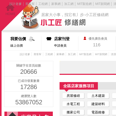
設計老爹
│
窩客幫
│
工程網
│
家事網
│
加工網
│
MIT製造網
│
MIT新聞網
│
居家大小事，找它有丿步-小工匠修繕網
我要估價
店家刊登
優先廣告會員
116
線上估價
申請會員
│
│
│
│
│
│
│
設計老爹
窩客幫
工程網
家事網
加工網
MIT製造網
MIT新聞網
清潔
關鍵字在首頁組數
20666
已成功發案數量
17286
全區店家服務項目
房屋修繕
土木建築
總瀏覽人數
53867052
水電工程
建築材料
搬家公司
電器維修