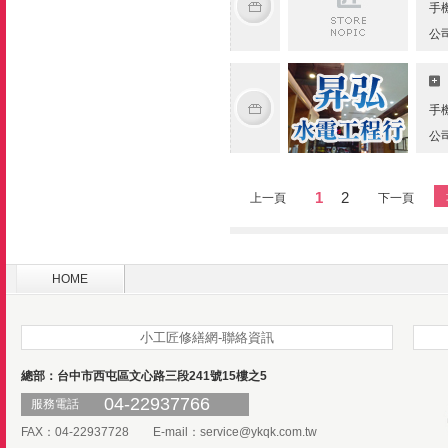
手
公
手
公
1
2
上一頁
下一頁
HOME
小工匠修繕網-聯絡資訊
總部：台中市西屯區文心路三段241號15樓之5
04-22937766
服務電話
FAX：04-22937728 E-mail：
service@ykqk.com.tw