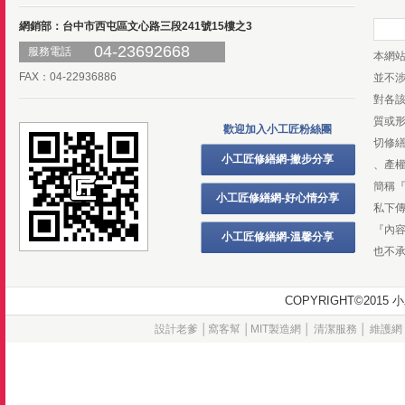
網銷部：台中市西屯區文心路三段241號15樓之3
04-23692668
服務電話
本網
FAX：04-22936886
並不
對各
質或
歡迎加入小工匠粉絲團
切修
小工匠修繕網-撇步分享
、產
簡稱
小工匠修繕網-好心情分享
私下
『內
小工匠修繕網-溫馨分享
也不
COPYRIGHT©20
設計老爹
│
窩客幫
│
MIT製造網
│
清潔服務
│
維護網