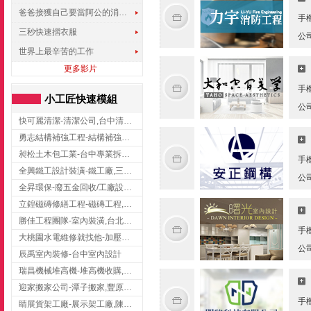
爸爸接獲自己要當阿公的消息，反應史上最可愛!!!
手
三秒快速摺衣服
公
世界上最辛苦的工作
更多影片
手
小工匠快速模組
公
快可麗清潔-清潔公司,台中清潔公司,台中居家清潔
勇志結構補強工程-結構補強工程 ,桃園結構補強工程,龍潭結構補強工程
昶松土木包工業-台中專業拆除工程/挖土機出租
手
全興鐵工設計裝潢-鐵工廠,三峽鐵工廠,台北鐵工廠
公
全昇環保-廢五金回收/工廠設備收購/機械設備回收/高價收購廠房設備
立鍠磁磚修繕工程-磁磚工程,磁磚修補,新竹磁磚工程
勝佳工程團隊-室內裝潢,台北房屋裝修,三重室內裝修
手
大桃園水電維修就找他-加壓馬達,抽水馬達,桃園水電行,中壢水電
公
辰禹室內裝修-台中室內設計
瑞昌機械堆高機-堆高機收購,新北市堆高機,桃園堆高機
迎家搬家公司-潭子搬家,豐原搬家,大雅搬家,大甲搬家,台中推薦搬家,台中搬家
手
睛展貨架工廠-展示架工廠,陳列架,台中展示架工廠