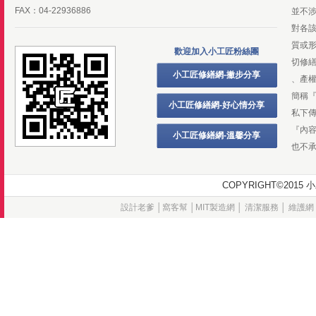
FAX：04-22936886
並不
對各
質或
歡迎加入小工匠粉絲團
切修
小工匠修繕網-撇步分享
、產
簡稱
小工匠修繕網-好心情分享
私下
『內
小工匠修繕網-溫馨分享
也不
COPYRIGHT©20
設計老爹
│
窩客幫
│
MIT製造網
│
清潔服務
│
維護網