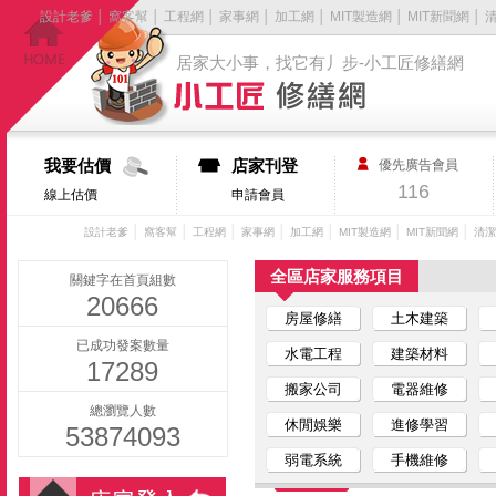
設計老爹
│
窩客幫
│
工程網
│
家事網
│
加工網
│
MIT製造網
│
MIT新聞網
│
居家大小事，找它有丿步-小工匠修繕網
我要估價
店家刊登
優先廣告會員
116
線上估價
申請會員
│
│
│
│
│
│
│
設計老爹
窩客幫
工程網
家事網
加工網
MIT製造網
MIT新聞網
清潔
全區店家服務項目
關鍵字在首頁組數
20666
房屋修繕
土木建築
已成功發案數量
水電工程
建築材料
17289
搬家公司
電器維修
總瀏覽人數
休閒娛樂
進修學習
53874093
弱電系統
手機維修