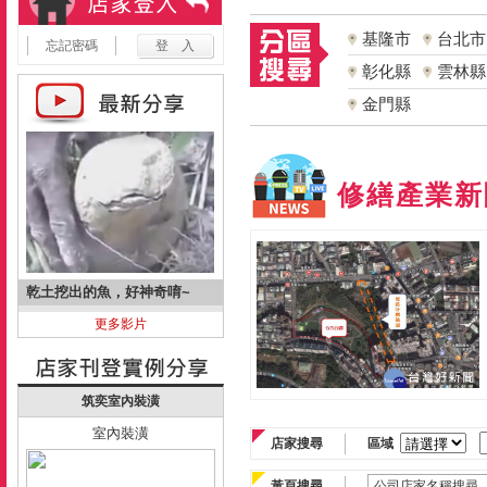
基隆市
台北市
忘記密碼
彰化縣
雲林縣
金門縣
修繕產業新
乾土挖出的魚，好神奇唷~
更多影片
筑奕室內裝潢
室內裝潢
店家搜尋
區域
黃頁搜尋