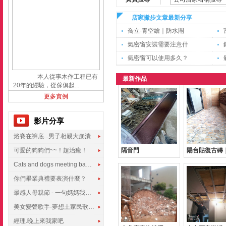
店家撇步文章最新分享
喬立-青空繪｜防水閘
氣密窗安裝需要注意什
氣密窗可以使用多久？
本人從事木作工程已有
最新作品
20年的經驗，從傢俱起...
更多實例
影片分享
烙賽在褲底...男子相親大崩潰
可愛的狗狗們~~！超治癒！
隔音門
陽台貼復古磚
Cats and dogs meeting babies for the first time
你們畢業典禮要表演什麼？
最感人母親節 - 一句媽媽我愛你
美女變聲歌手-夢想土家民歌傳遍世界
經理.晚上來我家吧