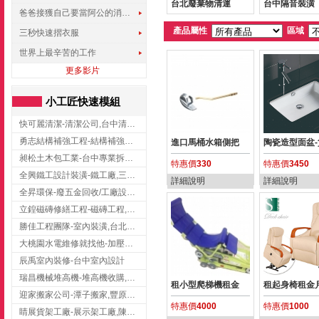
台北廢棄物清運
台中隔音裝潢
爸爸接獲自己要當阿公的消息，反應史上最可愛!!!
產品屬性
區域
三秒快速摺衣服
世界上最辛苦的工作
更多影片
小工匠快速模組
快可麗清潔-清潔公司,台中清潔公司,台中居家清潔
勇志結構補強工程-結構補強工程 ,桃園結構補強工程,龍潭結構補強工程
進口馬桶水箱側把
陶瓷造型面盆-
昶松土木包工業-台中專業拆除工程/挖土機出租
特惠價
330
特惠價
3450
全興鐵工設計裝潢-鐵工廠,三峽鐵工廠,台北鐵工廠
詳細說明
詳細說明
全昇環保-廢五金回收/工廠設備收購/機械設備回收/高價收購廠房設備
立鍠磁磚修繕工程-磁磚工程,磁磚修補,新竹磁磚工程
勝佳工程團隊-室內裝潢,台北房屋裝修,三重室內裝修
大桃園水電維修就找他-加壓馬達,抽水馬達,桃園水電行,中壢水電
辰禹室內裝修-台中室內設計
瑞昌機械堆高機-堆高機收購,新北市堆高機,桃園堆高機
租小型爬梯機租金
租起身椅租金
迎家搬家公司-潭子搬家,豐原搬家,大雅搬家,大甲搬家,台中推薦搬家,台中搬家
特惠價
4000
特惠價
1000
睛展貨架工廠-展示架工廠,陳列架,台中展示架工廠