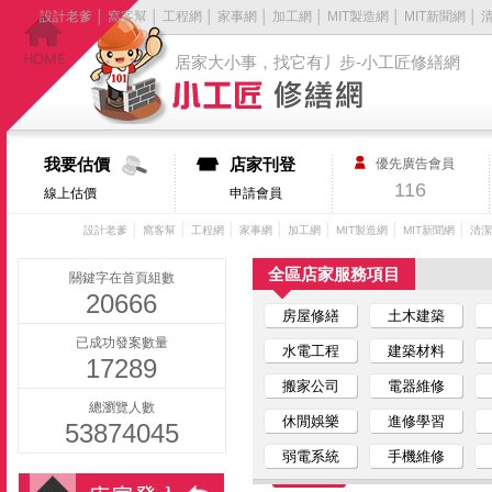
設計老爹
│
窩客幫
│
工程網
│
家事網
│
加工網
│
MIT製造網
│
MIT新聞網
│
居家大小事，找它有丿步-小工匠修繕網
我要估價
店家刊登
優先廣告會員
116
線上估價
申請會員
│
│
│
│
│
│
│
設計老爹
窩客幫
工程網
家事網
加工網
MIT製造網
MIT新聞網
清潔
全區店家服務項目
關鍵字在首頁組數
20666
房屋修繕
土木建築
已成功發案數量
水電工程
建築材料
17289
搬家公司
電器維修
總瀏覽人數
休閒娛樂
進修學習
53874045
弱電系統
手機維修