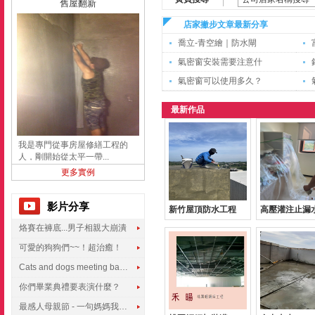
舊屋翻新
店家撇步文章最新分享
喬立-青空繪｜防水閘
氣密窗安裝需要注意什
氣密窗可以使用多久？
最新作品
我是專門從事房屋修繕工程的
人，剛開始從太平一帶...
更多實例
影片分享
新竹屋頂防水工程
高壓灌注止漏
烙賽在褲底...男子相親大崩潰
可愛的狗狗們~~！超治癒！
Cats and dogs meeting babies for the first time
你們畢業典禮要表演什麼？
最感人母親節 - 一句媽媽我愛你