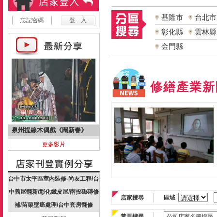
基隆市
台北市
忘記密碼
彰化縣
雲林縣
金門縣
修繕產業新
泉州提線木偶戲《閙新春》
更多影片
台中市太平區室內裝修-尚友工程/台
中舊屋翻新/彰化鐵皮屋/南投磁磚修
店家搜尋
區域
補/苗栗壁癌處理/台中套房翻修
黃頁搜尋