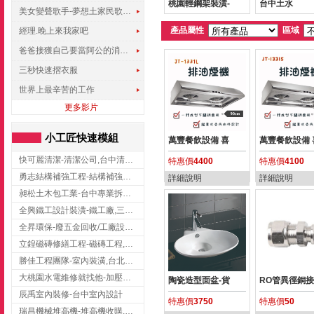
桃園輕鋼架裝潢-
台中土水
美女變聲歌手-夢想土家民歌傳遍世界
產品屬性
區域
經理.晚上來我家吧
爸爸接獲自己要當阿公的消息，反應史上最可愛!!!
三秒快速摺衣服
世界上最辛苦的工作
更多影片
小工匠快速模組
萬豐餐飲設備 喜
萬豐餐飲設備 
快可麗清潔-清潔公司,台中清潔公司,台中居家清潔
特惠價
4400
特惠價
4100
勇志結構補強工程-結構補強工程 ,桃園結構補強工程,龍潭結構補強工程
詳細說明
詳細說明
昶松土木包工業-台中專業拆除工程/挖土機出租
全興鐵工設計裝潢-鐵工廠,三峽鐵工廠,台北鐵工廠
全昇環保-廢五金回收/工廠設備收購/機械設備回收/高價收購廠房設備
立鍠磁磚修繕工程-磁磚工程,磁磚修補,新竹磁磚工程
勝佳工程團隊-室內裝潢,台北房屋裝修,三重室內裝修
大桃園水電維修就找他-加壓馬達,抽水馬達,桃園水電行,中壢水電
陶瓷造型面盆-貨
RO管異徑銅
辰禹室內裝修-台中室內設計
特惠價
3750
特惠價
50
瑞昌機械堆高機-堆高機收購,新北市堆高機,桃園堆高機