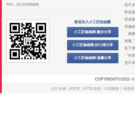
FAX：04-22936886
並不
對各
質或
歡迎加入小工匠粉絲團
切修
小工匠修繕網-撇步分享
、產
簡稱
小工匠修繕網-好心情分享
私下
『內
小工匠修繕網-溫馨分享
也不
COPYRIGHT©20
設計老爹
│
窩客幫
│
MIT製造網
│
清潔服務
│
維護網